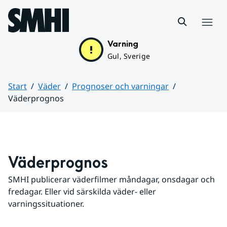
Hoppa till sidans innehåll
Meny
Varning
Gul, Sverige
Start
Väder
Prognoser och varningar
Väderprognos
Huvudinnehåll
Väderprognos
SMHI publicerar väderfilmer måndagar, onsdagar och 
fredagar. Eller vid särskilda väder- eller 
varningssituationer.