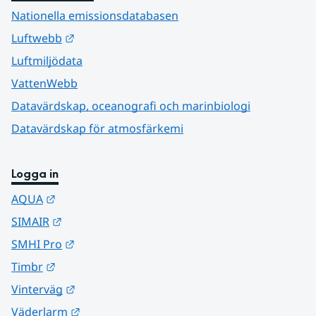
Nationella emissionsdatabasen
Länk till annan webbplats.
Luftwebb
Luftmiljödata
VattenWebb
Datavärdskap, oceanografi och marinbiologi
Datavärdskap för atmosfärkemi
Logga in
Länk till annan webbplats.
AQUA
Länk till annan webbplats.
SIMAIR
Länk till annan webbplats.
SMHI Pro
Länk till annan webbplats.
Timbr
Länk till annan webbplats.
Vinterväg
Länk till annan webbplats.
Väderlarm