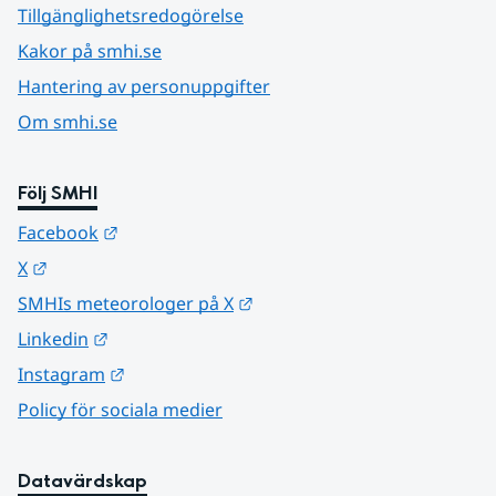
Tillgänglighetsredogörelse
Kakor på smhi.se
Hantering av personuppgifter
Om smhi.se
Följ SMHI
Länk till annan webbplats.
Facebook
Länk till annan webbplats.
X
Länk till annan webbplats.
SMHIs meteorologer på X
Länk till annan webbplats.
Linkedin
Länk till annan webbplats.
Instagram
Policy för sociala medier
Datavärdskap