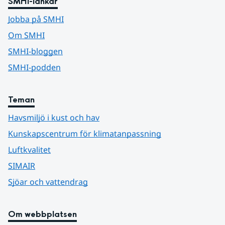
SMHI-länkar
Jobba på SMHI
Om SMHI
SMHI-bloggen
SMHI-podden
Teman
Havsmiljö i kust och hav
Kunskapscentrum för klimatanpassning
Luftkvalitet
SIMAIR
Sjöar och vattendrag
Om webbplatsen