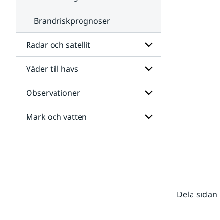
Brandriskprognoser
Radar och satellit
Väder till havs
Undersidor
för
Radar
Observationer
Undersidor
och
för
satellit
Väder
Mark och vatten
Undersidor
till
för
havs
Observationer
Undersidor
för
Mark
och
vatten
Dela sidan