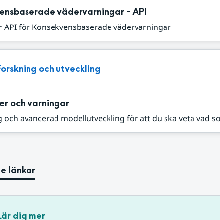
ensbaserade vädervarningar - API
r API för Konsekvensbaserade vädervarningar
Forskning och utveckling
er och varningar
 och avancerad modellutveckling för att du ska veta vad s
e länkar
Lär dig mer