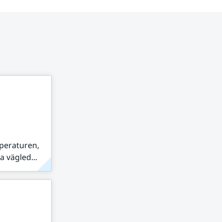
peraturen,
 vägled...