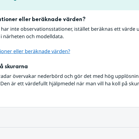
tioner eller beräknade värden?
r har inte observationsstationer, istället beräknas ett värde u
 i närheten och modelldata.
ioner eller beräknade värden?
på skurarna
radar övervakar nederbörd och gör det med hög upplösning 
Den är ett värdefullt hjälpmedel när man vill ha koll på sku