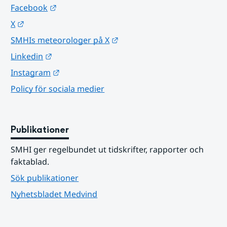
Länk till annan webbplats.
Facebook
Länk till annan webbplats.
X
Länk till annan webbplats.
SMHIs meteorologer på X
Länk till annan webbplats.
Linkedin
Länk till annan webbplats.
Instagram
Policy för sociala medier
Publikationer
SMHI ger regelbundet ut tidskrifter, rapporter och 
faktablad.
Sök publikationer
Nyhetsbladet Medvind