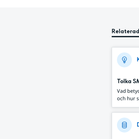
Relaterad
Tolka S
Vad bety
och hur s