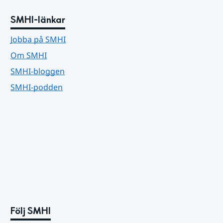
SMHI-länkar
Jobba på SMHI
Om SMHI
SMHI-bloggen
SMHI-podden
Följ SMHI