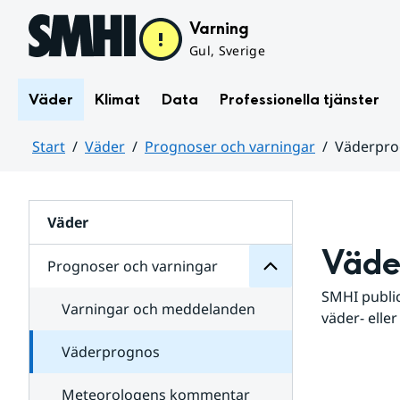
Hoppa till sidans innehåll
Varning
Gul, Sverige
Väder
Klimat
Data
Professionella tjänster
Start
Väder
Prognoser och varningar
Väderpr
varningar
och
Huvudinnehåll
Prognoser
för
Undersidor
Väder
Väde
Prognoser och varningar
SMHI public
Varningar och meddelanden
väder- eller
Väderprognos
Meteorologens kommentar