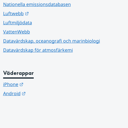
Nationella emissionsdatabasen
Länk till annan webbplats.
Luftwebb
Luftmiljödata
VattenWebb
Datavärdskap, oceanografi och marinbiologi
Datavärdskap för atmosfärkemi
Väderappar
Länk till annan webbplats.
iPhone
Länk till annan webbplats.
Android