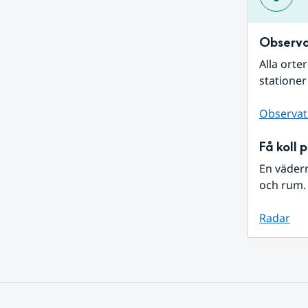
Observa
Alla orte
stationer
Observat
Få koll 
En väder
och rum. 
Radar