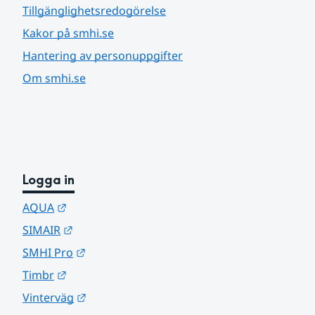
Tillgänglighetsredogörelse
Kakor på smhi.se
Hantering av personuppgifter
Om smhi.se
Logga in
Länk till annan webbplats.
AQUA
Länk till annan webbplats.
SIMAIR
Länk till annan webbplats.
SMHI Pro
Länk till annan webbplats.
Timbr
Länk till annan webbplats.
Vinterväg