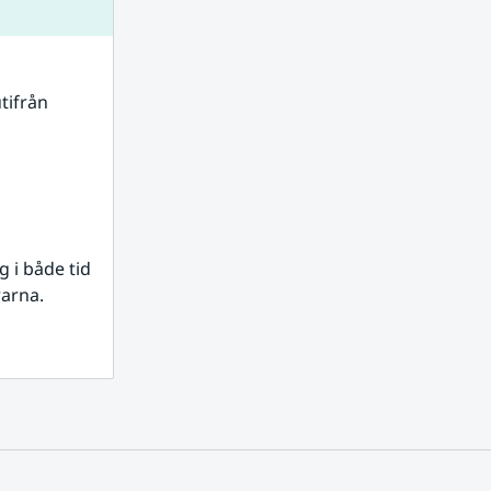
tifrån 
i både tid 
rarna.