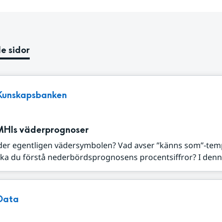
e sidor
Kunskapsbanken
MHIs väderprognoser
der egentligen vädersymbolen? Vad avser ”känns som”-tem
ka du förstå nederbördsprognosens procentsiffror? I denna
Data