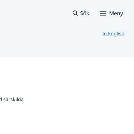
Sök
Meny
In English
 särskilda 