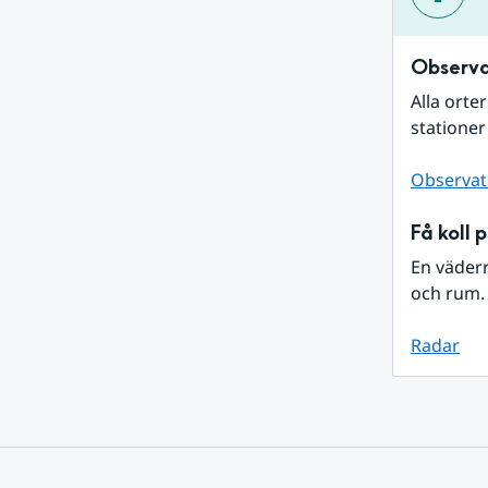
Observa
Alla orte
stationer
Observat
Få koll 
En väder
och rum. 
Radar