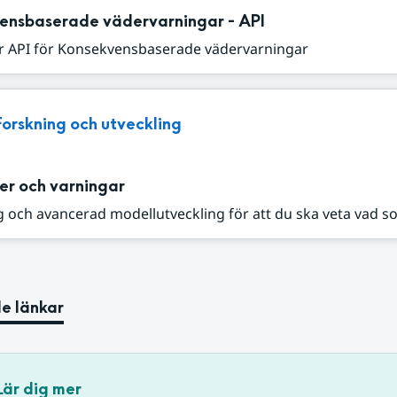
ensbaserade vädervarningar - API
r API för Konsekvensbaserade vädervarningar
Forskning och utveckling
er och varningar
 och avancerad modellutveckling för att du ska veta vad s
e länkar
Lär dig mer