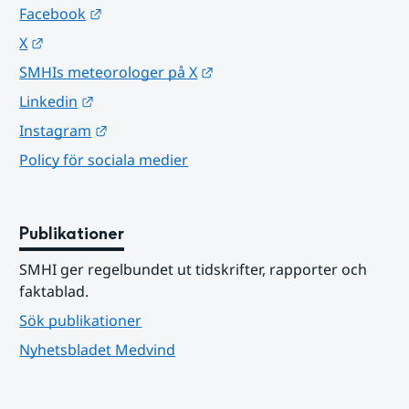
Länk till annan webbplats.
Facebook
Länk till annan webbplats.
X
Länk till annan webbplats.
SMHIs meteorologer på X
Länk till annan webbplats.
Linkedin
Länk till annan webbplats.
Instagram
Policy för sociala medier
Publikationer
SMHI ger regelbundet ut tidskrifter, rapporter och 
faktablad.
Sök publikationer
Nyhetsbladet Medvind