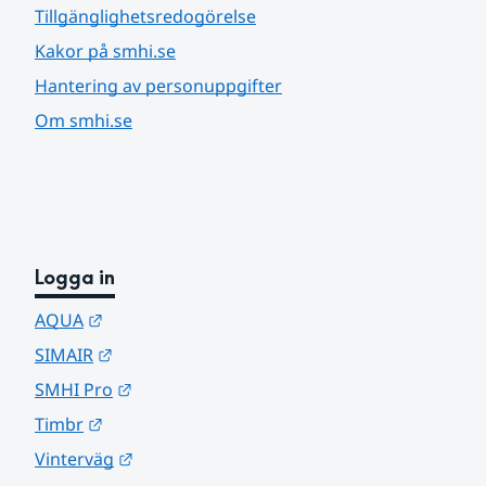
Tillgänglighetsredogörelse
Kakor på smhi.se
Hantering av personuppgifter
Om smhi.se
Logga in
Länk till annan webbplats.
AQUA
Länk till annan webbplats.
SIMAIR
Länk till annan webbplats.
SMHI Pro
Länk till annan webbplats.
Timbr
Länk till annan webbplats.
Vinterväg