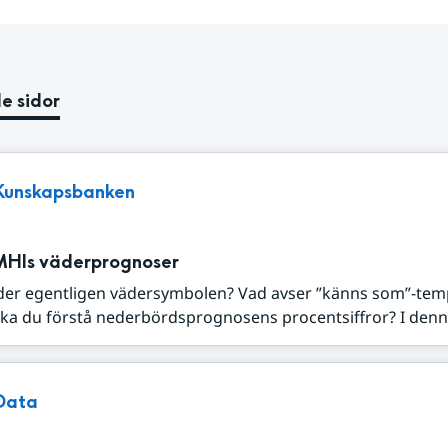
e sidor
Kunskapsbanken
MHIs väderprognoser
der egentligen vädersymbolen? Vad avser ”känns som”-tem
ka du förstå nederbördsprognosens procentsiffror? I denna
Data