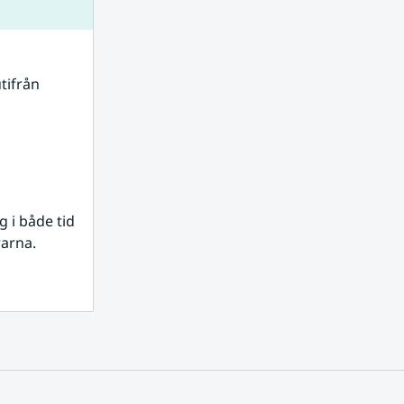
tifrån 
i både tid 
rarna.