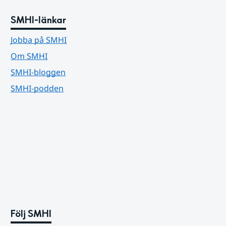
SMHI-länkar
Jobba på SMHI
Om SMHI
SMHI-bloggen
SMHI-podden
Följ SMHI