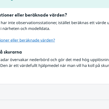
tioner eller beräknade värden?
r har inte observationsstationer, istället beräknas ett värde u
 i närheten och modelldata.
ioner eller beräknade värden?
på skurarna
radar övervakar nederbörd och gör det med hög upplösning 
Den är ett värdefullt hjälpmedel när man vill ha koll på sku