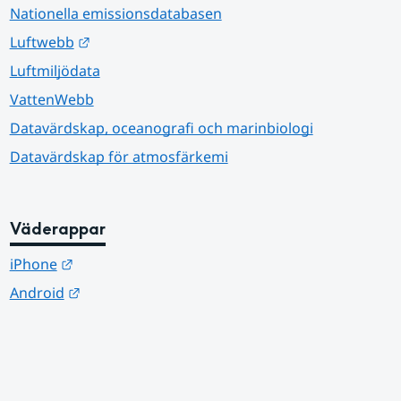
Nationella emissionsdatabasen
Länk till annan webbplats.
Luftwebb
Luftmiljödata
VattenWebb
Datavärdskap, oceanografi och marinbiologi
Datavärdskap för atmosfärkemi
Väderappar
Länk till annan webbplats.
iPhone
Länk till annan webbplats.
Android