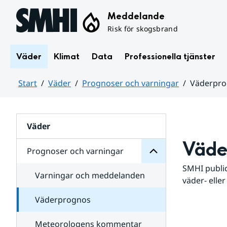
Hoppa till sidans innehåll
Meddelande
Risk för skogsbrand
Väder
Klimat
Data
Professionella tjänster
Start
Väder
Prognoser och varningar
Väderpr
varningar
och
Huvudinnehåll
Prognoser
för
Undersidor
Väder
Väde
Prognoser och varningar
SMHI public
Varningar och meddelanden
väder- eller
Väderprognos
Meteorologens kommentar