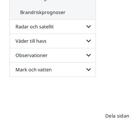
Brandriskprognoser
Radar och satellit
Väder till havs
Undersidor
för
Radar
Observationer
Undersidor
och
för
satellit
Väder
Mark och vatten
Undersidor
till
för
havs
Observationer
Undersidor
för
Mark
och
vatten
Dela sidan