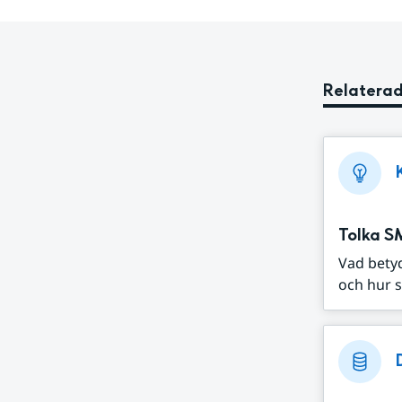
Relaterad
Tolka S
Vad bety
och hur s