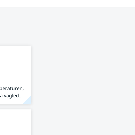
peraturen,
 vägled...