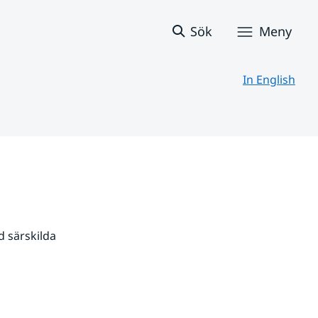
Sök
Meny
In English
 särskilda 