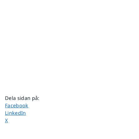
Dela sidan på
:
Dela sidan på
Facebook
Dela sidan på
LinkedIn
Dela sidan på
X