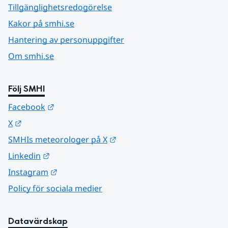
Tillgänglighetsredogörelse
Kakor på smhi.se
Hantering av personuppgifter
Om smhi.se
Följ SMHI
Länk till annan webbplats.
Facebook
Länk till annan webbplats.
X
Länk till annan webbplats.
SMHIs meteorologer på X
Länk till annan webbplats.
Linkedin
Länk till annan webbplats.
Instagram
Policy för sociala medier
Datavärdskap