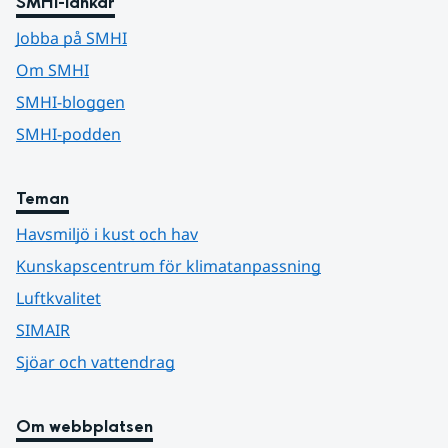
SMHI-länkar
Jobba på SMHI
Om SMHI
SMHI-bloggen
SMHI-podden
Teman
Havsmiljö i kust och hav
Kunskapscentrum för klimatanpassning
Luftkvalitet
SIMAIR
Sjöar och vattendrag
Om webbplatsen