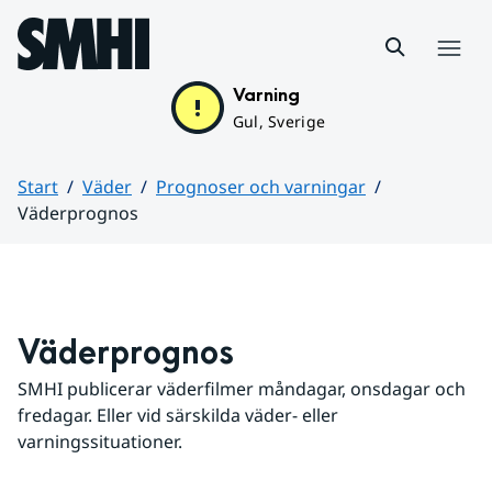
Hoppa till sidans innehåll
Meny
Varning
Gul, Sverige
Start
Väder
Prognoser och varningar
Väderprognos
Huvudinnehåll
Väderprognos
SMHI publicerar väderfilmer måndagar, onsdagar och 
fredagar. Eller vid särskilda väder- eller 
varningssituationer.