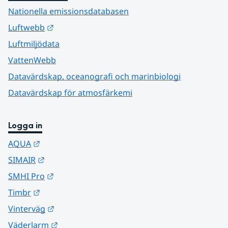
Nationella emissionsdatabasen
Länk till annan webbplats.
Luftwebb
Luftmiljödata
VattenWebb
Datavärdskap, oceanografi och marinbiologi
Datavärdskap för atmosfärkemi
Logga in
Länk till annan webbplats.
AQUA
Länk till annan webbplats.
SIMAIR
Länk till annan webbplats.
SMHI Pro
Länk till annan webbplats.
Timbr
Länk till annan webbplats.
Vinterväg
Länk till annan webbplats.
Väderlarm