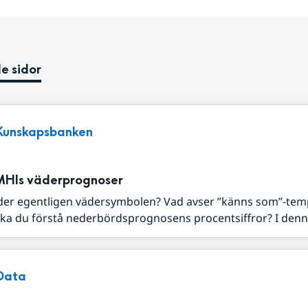
e sidor
Kunskapsbanken
MHIs väderprognoser
der egentligen vädersymbolen? Vad avser ”känns som”-tem
ka du förstå nederbördsprognosens procentsiffror? I denna
Data