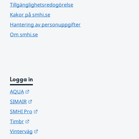
Tillgänglighetsredogörelse
Kakor på smhi.se
Hantering av personuppgifter
Om smhi.se
Logga in
Länk till annan webbplats.
AQUA
Länk till annan webbplats.
SIMAIR
Länk till annan webbplats.
SMHI Pro
Länk till annan webbplats.
Timbr
Länk till annan webbplats.
Vinterväg