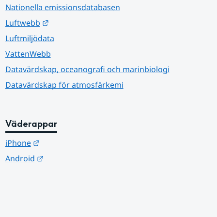
Nationella emissionsdatabasen
Länk till annan webbplats.
Luftwebb
Luftmiljödata
VattenWebb
Datavärdskap, oceanografi och marinbiologi
Datavärdskap för atmosfärkemi
Väderappar
Länk till annan webbplats.
iPhone
Länk till annan webbplats.
Android