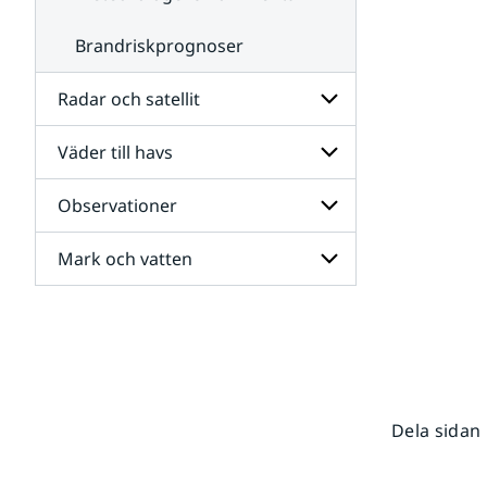
Brandriskprognoser
Radar och satellit
Väder till havs
Undersidor
för
Radar
Observationer
Undersidor
och
för
satellit
Väder
Mark och vatten
Undersidor
till
för
havs
Observationer
Undersidor
för
Mark
och
vatten
Dela sidan