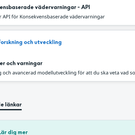
ensbaserade vädervarningar - API
r API för Konsekvensbaserade vädervarningar
Forskning och utveckling
er och varningar
 och avancerad modellutveckling för att du ska veta vad s
e länkar
Lär dig mer