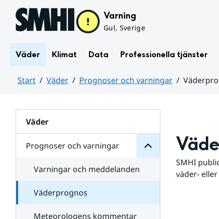
Hoppa till sidans innehåll
Varning
Gul, Sverige
Väder
Klimat
Data
Professionella tjänster
Start
Väder
Prognoser och varningar
Väderpr
varningar
och
Huvudinnehåll
Prognoser
för
Undersidor
Väder
Väde
Prognoser och varningar
SMHI public
Varningar och meddelanden
väder- eller
Väderprognos
Meteorologens kommentar