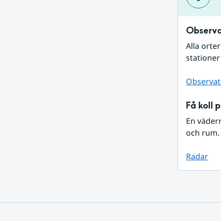
Observa
Alla orte
stationer
Observat
Få koll 
En väder
och rum. 
Radar