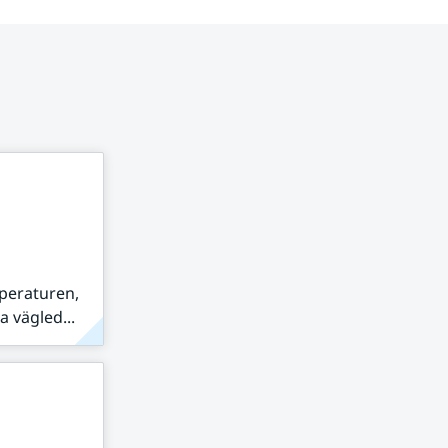
peraturen,
 vägled...