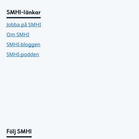
SMHI-länkar
Jobba på SMHI
Om SMHI
SMHI-bloggen
SMHI-podden
Följ SMHI