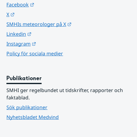
Länk till annan webbplats.
Facebook
Länk till annan webbplats.
X
Länk till annan webbplats.
SMHIs meteorologer på X
Länk till annan webbplats.
Linkedin
Länk till annan webbplats.
Instagram
Policy för sociala medier
Publikationer
SMHI ger regelbundet ut tidskrifter, rapporter och 
faktablad.
Sök publikationer
Nyhetsbladet Medvind