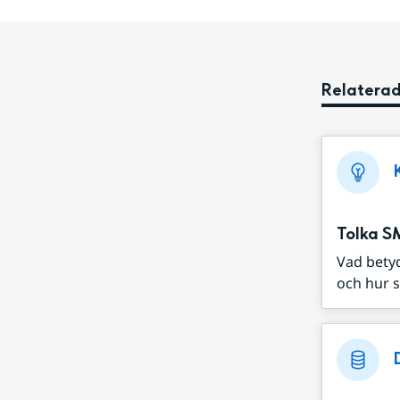
Relaterad
Tolka S
Vad bety
och hur s