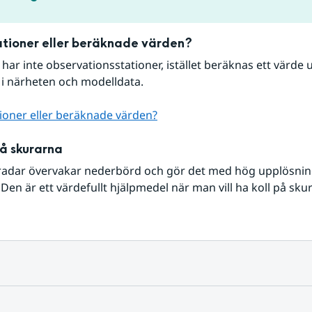
tioner eller beräknade värden?
r har inte observationsstationer, istället beräknas ett värde u
 i närheten och modelldata.
ioner eller beräknade värden?
på skurarna
radar övervakar nederbörd och gör det med hög upplösning 
Den är ett värdefullt hjälpmedel när man vill ha koll på sku