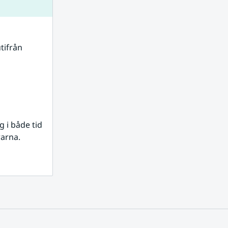
tifrån 
i både tid 
rarna.