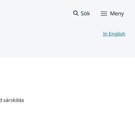
Sök
Meny
In English
 särskilda 