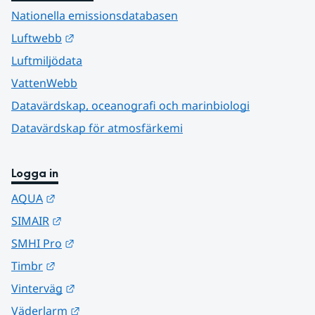
Nationella emissionsdatabasen
Länk till annan webbplats.
Luftwebb
Luftmiljödata
VattenWebb
Datavärdskap, oceanografi och marinbiologi
Datavärdskap för atmosfärkemi
Logga in
Länk till annan webbplats.
AQUA
Länk till annan webbplats.
SIMAIR
Länk till annan webbplats.
SMHI Pro
Länk till annan webbplats.
Timbr
Länk till annan webbplats.
Vinterväg
Länk till annan webbplats.
Väderlarm