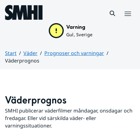
Hoppa till sidans innehåll
Meny
Varning
Gul, Sverige
Start
Väder
Prognoser och varningar
Väderprognos
Huvudinnehåll
Väderprognos
SMHI publicerar väderfilmer måndagar, onsdagar och 
fredagar. Eller vid särskilda väder- eller 
varningssituationer.