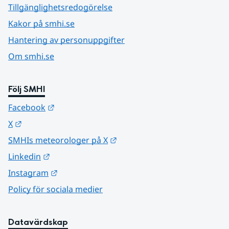
Tillgänglighetsredogörelse
Kakor på smhi.se
Hantering av personuppgifter
Om smhi.se
Följ SMHI
Länk till annan webbplats.
Facebook
Länk till annan webbplats.
X
Länk till annan webbplats.
SMHIs meteorologer på X
Länk till annan webbplats.
Linkedin
Länk till annan webbplats.
Instagram
Policy för sociala medier
Datavärdskap