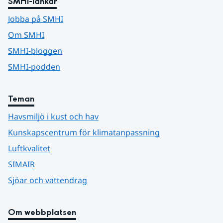
SMHI-länkar
Jobba på SMHI
Om SMHI
SMHI-bloggen
SMHI-podden
Teman
Havsmiljö i kust och hav
Kunskapscentrum för klimatanpassning
Luftkvalitet
SIMAIR
Sjöar och vattendrag
Om webbplatsen