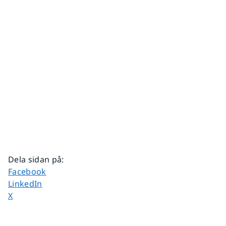
Dela sidan på
:
Dela sidan på
Facebook
Dela sidan på
LinkedIn
Dela sidan på
X