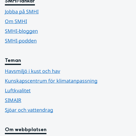
SMHI-länkar
Jobba på SMHI
Om SMHI
SMHI-bloggen
SMHI-podden
Teman
Havsmiljö i kust och hav
Kunskapscentrum för klimatanpassning
Luftkvalitet
SIMAIR
Sjöar och vattendrag
Om webbplatsen