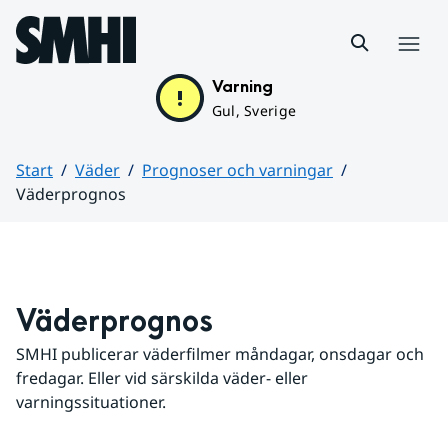
Hoppa till sidans innehåll
Meny
Varning
Gul, Sverige
Start
Väder
Prognoser och varningar
Väderprognos
Huvudinnehåll
Väderprognos
SMHI publicerar väderfilmer måndagar, onsdagar och 
fredagar. Eller vid särskilda väder- eller 
varningssituationer.