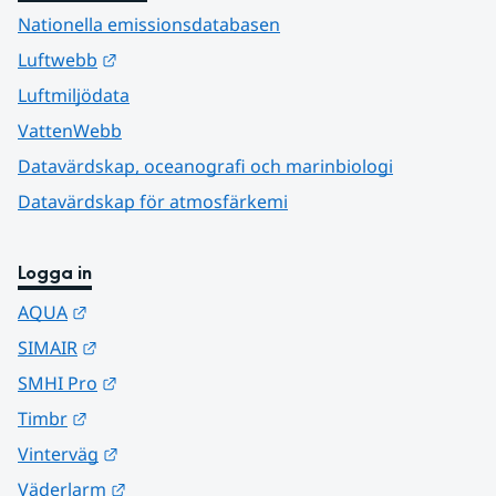
Nationella emissionsdatabasen
Länk till annan webbplats.
Luftwebb
Luftmiljödata
VattenWebb
Datavärdskap, oceanografi och marinbiologi
Datavärdskap för atmosfärkemi
Logga in
Länk till annan webbplats.
AQUA
Länk till annan webbplats.
SIMAIR
Länk till annan webbplats.
SMHI Pro
Länk till annan webbplats.
Timbr
Länk till annan webbplats.
Vinterväg
Länk till annan webbplats.
Väderlarm