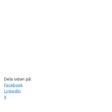
Dela sidan på
:
Dela sidan på
Facebook
Dela sidan på
LinkedIn
Dela sidan på
X