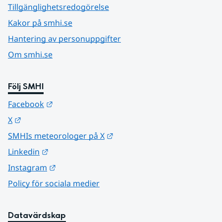
Tillgänglighetsredogörelse
Kakor på smhi.se
Hantering av personuppgifter
Om smhi.se
Följ SMHI
Länk till annan webbplats.
Facebook
Länk till annan webbplats.
X
Länk till annan webbplats.
SMHIs meteorologer på X
Länk till annan webbplats.
Linkedin
Länk till annan webbplats.
Instagram
Policy för sociala medier
Datavärdskap