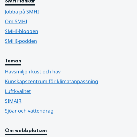
SMHI-länkar
Jobba på SMHI
Om SMHI
SMHI-bloggen
SMHI-podden
Teman
Havsmiljö i kust och hav
Kunskapscentrum för klimatanpassning
Luftkvalitet
SIMAIR
Sjöar och vattendrag
Om webbplatsen