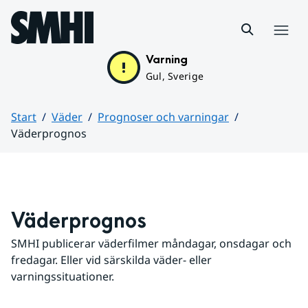
Hoppa till sidans innehåll
Meny
Varning
Gul, Sverige
Start
Väder
Prognoser och varningar
Väderprognos
Huvudinnehåll
Väderprognos
SMHI publicerar väderfilmer måndagar, onsdagar och 
fredagar. Eller vid särskilda väder- eller 
varningssituationer.