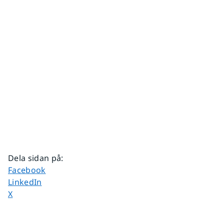
Dela sidan på
:
Dela sidan på
Facebook
Dela sidan på
LinkedIn
Dela sidan på
X