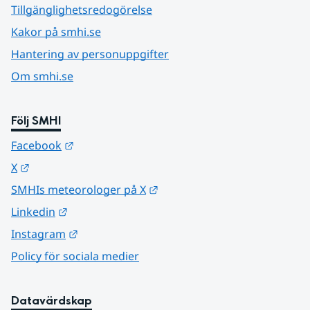
Tillgänglighetsredogörelse
Kakor på smhi.se
Hantering av personuppgifter
Om smhi.se
Följ SMHI
Länk till annan webbplats.
Facebook
Länk till annan webbplats.
X
Länk till annan webbplats.
SMHIs meteorologer på X
Länk till annan webbplats.
Linkedin
Länk till annan webbplats.
Instagram
Policy för sociala medier
Datavärdskap