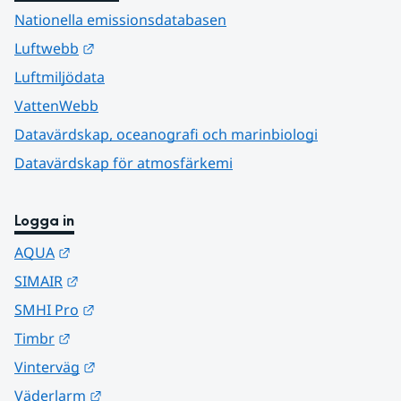
Nationella emissionsdatabasen
Länk till annan webbplats.
Luftwebb
Luftmiljödata
VattenWebb
Datavärdskap, oceanografi och marinbiologi
Datavärdskap för atmosfärkemi
Logga in
Länk till annan webbplats.
AQUA
Länk till annan webbplats.
SIMAIR
Länk till annan webbplats.
SMHI Pro
Länk till annan webbplats.
Timbr
Länk till annan webbplats.
Vinterväg
Länk till annan webbplats.
Väderlarm