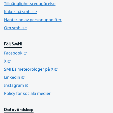
Tillgänglighetsredogörelse
Kakor på smhi.se
Hantering av personuppgifter
Om smhi.se
Följ SMHI
Länk till annan webbplats.
Facebook
Länk till annan webbplats.
X
Länk till annan webbplats.
SMHIs meteorologer på X
Länk till annan webbplats.
Linkedin
Länk till annan webbplats.
Instagram
Policy för sociala medier
Datavärdskap