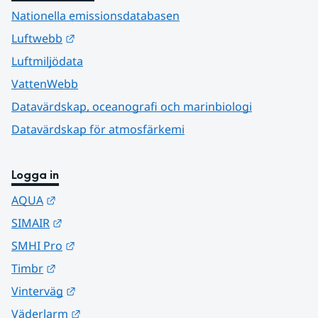
Nationella emissionsdatabasen
Länk till annan webbplats.
Luftwebb
Luftmiljödata
VattenWebb
Datavärdskap, oceanografi och marinbiologi
Datavärdskap för atmosfärkemi
Logga in
Länk till annan webbplats.
AQUA
Länk till annan webbplats.
SIMAIR
Länk till annan webbplats.
SMHI Pro
Länk till annan webbplats.
Timbr
Länk till annan webbplats.
Vinterväg
Länk till annan webbplats.
Väderlarm