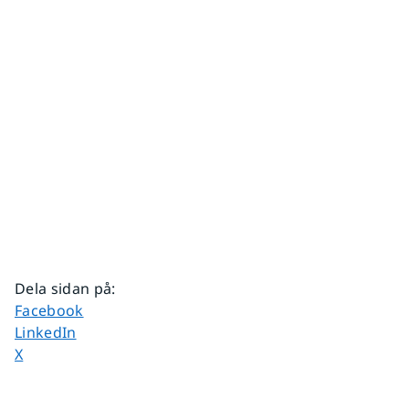
Dela sidan på
:
Dela sidan på
Facebook
Dela sidan på
LinkedIn
Dela sidan på
X