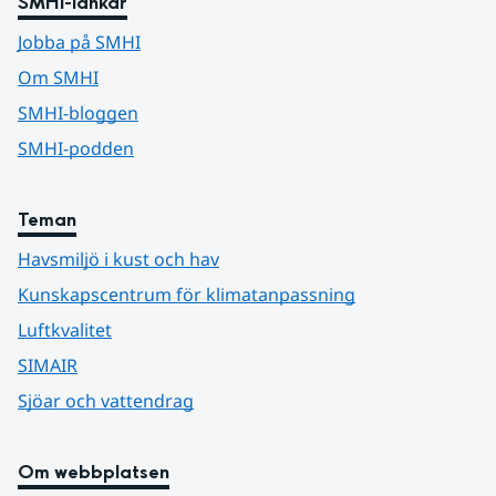
SMHI-länkar
Jobba på SMHI
Om SMHI
SMHI-bloggen
SMHI-podden
Teman
Havsmiljö i kust och hav
Kunskapscentrum för klimatanpassning
Luftkvalitet
SIMAIR
Sjöar och vattendrag
Om webbplatsen