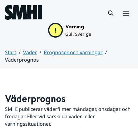
Hoppa till sidans innehåll
Meny
Varning
Gul, Sverige
Start
Väder
Prognoser och varningar
Väderprognos
Huvudinnehåll
Väderprognos
SMHI publicerar väderfilmer måndagar, onsdagar och 
fredagar. Eller vid särskilda väder- eller 
varningssituationer.