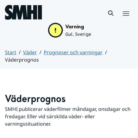
Hoppa till sidans innehåll
Meny
Varning
Gul, Sverige
Start
Väder
Prognoser och varningar
Väderprognos
Huvudinnehåll
Väderprognos
SMHI publicerar väderfilmer måndagar, onsdagar och 
fredagar. Eller vid särskilda väder- eller 
varningssituationer.