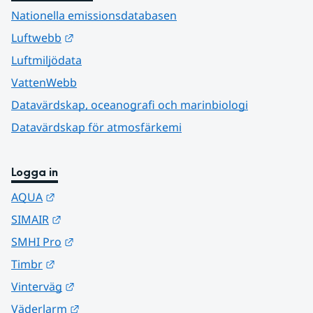
Nationella emissionsdatabasen
Länk till annan webbplats.
Luftwebb
Luftmiljödata
VattenWebb
Datavärdskap, oceanografi och marinbiologi
Datavärdskap för atmosfärkemi
Logga in
Länk till annan webbplats.
AQUA
Länk till annan webbplats.
SIMAIR
Länk till annan webbplats.
SMHI Pro
Länk till annan webbplats.
Timbr
Länk till annan webbplats.
Vinterväg
Länk till annan webbplats.
Väderlarm