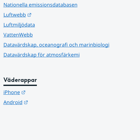
Nationella emissionsdatabasen
Länk till annan webbplats.
Luftwebb
Luftmiljödata
VattenWebb
Datavärdskap, oceanografi och marinbiologi
Datavärdskap för atmosfärkemi
Väderappar
Länk till annan webbplats.
iPhone
Länk till annan webbplats.
Android