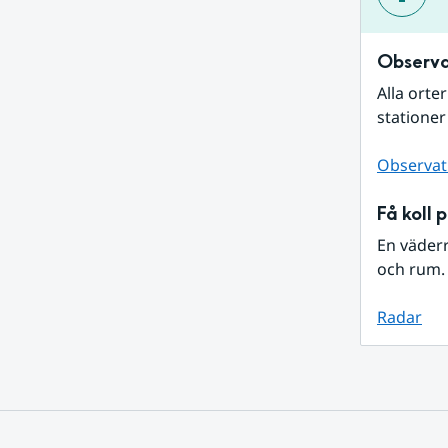
Observa
Alla orte
stationer
Observat
Få koll 
En väder
och rum. 
Radar