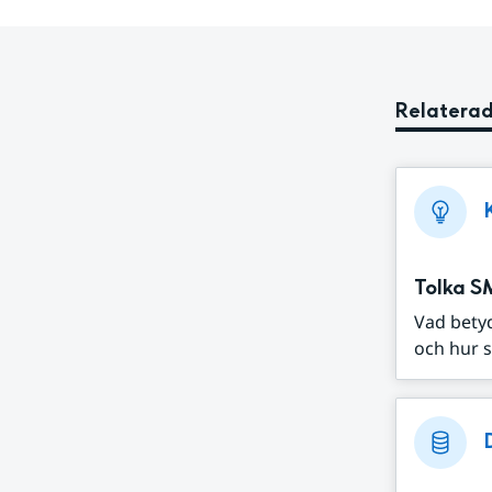
Relaterad
Tolka S
Vad bety
och hur s