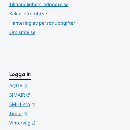
Tillgänglighetsredogörelse
Kakor på smhi.se
Hantering av personuppgifter
Om smhi.se
Logga in
Länk till annan webbplats.
AQUA
Länk till annan webbplats.
SIMAIR
Länk till annan webbplats.
SMHI Pro
Länk till annan webbplats.
Timbr
Länk till annan webbplats.
Vinterväg