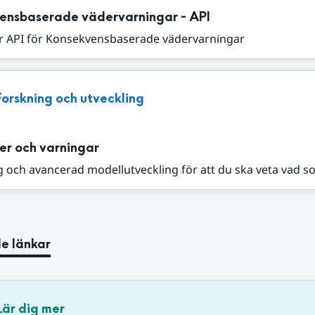
ensbaserade vädervarningar - API
r API för Konsekvensbaserade vädervarningar
Forskning och utveckling
er och varningar
 och avancerad modellutveckling för att du ska veta vad s
e länkar
Lär dig mer