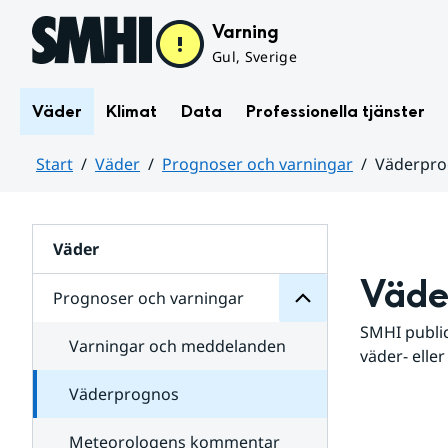
Hoppa till sidans innehåll
Varning
Gul, Sverige
Väder
Klimat
Data
Professionella tjänster
Start
Väder
Prognoser och varningar
Väderpr
varningar
och
Huvudinnehåll
Prognoser
för
Undersidor
Väder
Väde
Prognoser och varningar
SMHI public
Varningar och meddelanden
väder- eller
Väderprognos
Meteorologens kommentar