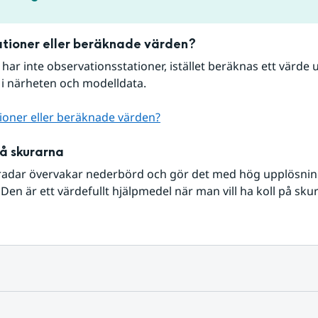
tioner eller beräknade värden?
r har inte observationsstationer, istället beräknas ett värde u
 i närheten och modelldata.
ioner eller beräknade värden?
på skurarna
radar övervakar nederbörd och gör det med hög upplösning 
Den är ett värdefullt hjälpmedel när man vill ha koll på sku