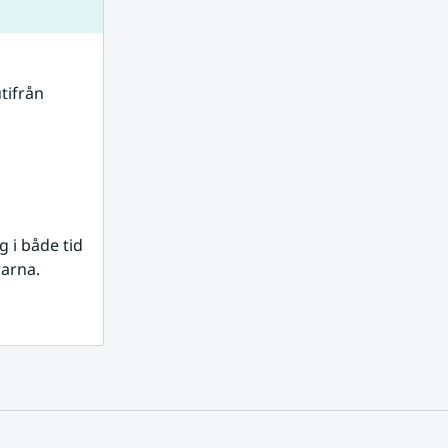
tifrån 
i både tid 
rarna.