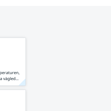
peraturen,
 vägled...