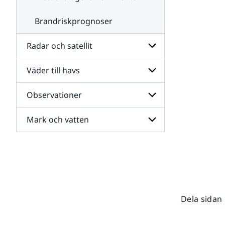
Brandriskprognoser
Radar och satellit
Väder till havs
Undersidor
för
Radar
Observationer
Undersidor
och
för
satellit
Väder
Mark och vatten
Undersidor
till
för
havs
Observationer
Undersidor
för
Mark
och
vatten
Dela sidan