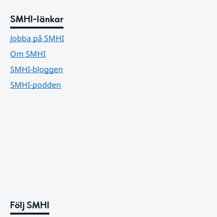
SMHI-länkar
Jobba på SMHI
Om SMHI
SMHI-bloggen
SMHI-podden
Följ SMHI