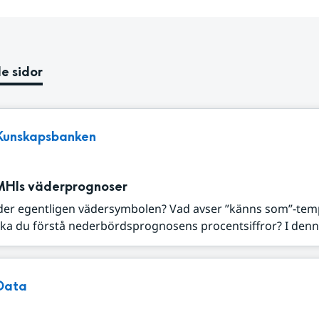
e sidor
Kunskapsbanken
MHIs väderprognoser
der egentligen vädersymbolen? Vad avser ”känns som”-tem
ka du förstå nederbördsprognosens procentsiffror? I denna
Data