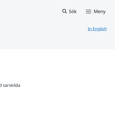
Sök
Meny
In English
 särskilda 