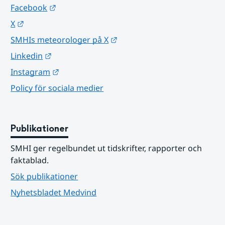
Länk till annan webbplats.
Facebook
Länk till annan webbplats.
X
Länk till annan webbplats.
SMHIs meteorologer på X
Länk till annan webbplats.
Linkedin
Länk till annan webbplats.
Instagram
Policy för sociala medier
Publikationer
SMHI ger regelbundet ut tidskrifter, rapporter och 
faktablad.
Sök publikationer
Nyhetsbladet Medvind