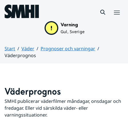
Hoppa till sidans innehåll
Meny
Varning
Gul, Sverige
Start
Väder
Prognoser och varningar
Väderprognos
Huvudinnehåll
Väderprognos
SMHI publicerar väderfilmer måndagar, onsdagar och 
fredagar. Eller vid särskilda väder- eller 
varningssituationer.