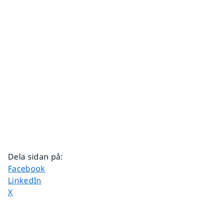
Dela sidan på
:
Dela sidan på
Facebook
Dela sidan på
LinkedIn
Dela sidan på
X