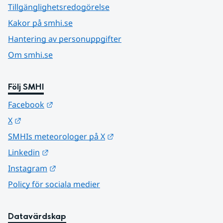
Tillgänglighetsredogörelse
Kakor på smhi.se
Hantering av personuppgifter
Om smhi.se
Följ SMHI
Länk till annan webbplats.
Facebook
Länk till annan webbplats.
X
Länk till annan webbplats.
SMHIs meteorologer på X
Länk till annan webbplats.
Linkedin
Länk till annan webbplats.
Instagram
Policy för sociala medier
Datavärdskap