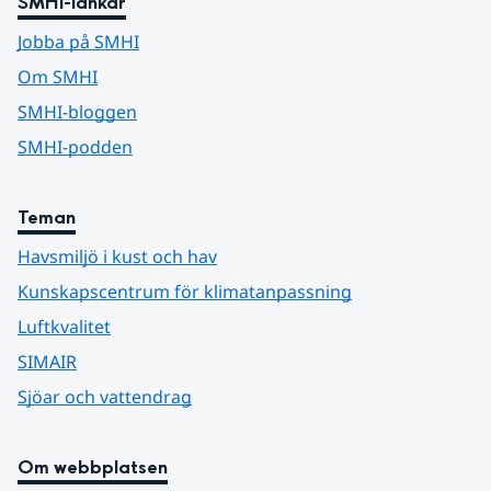
SMHI-länkar
Jobba på SMHI
Om SMHI
SMHI-bloggen
SMHI-podden
Teman
Havsmiljö i kust och hav
Kunskapscentrum för klimatanpassning
Luftkvalitet
SIMAIR
Sjöar och vattendrag
Om webbplatsen