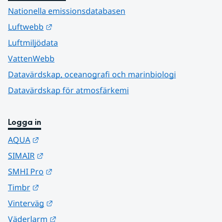
Nationella emissionsdatabasen
Länk till annan webbplats.
Luftwebb
Luftmiljödata
VattenWebb
Datavärdskap, oceanografi och marinbiologi
Datavärdskap för atmosfärkemi
Logga in
Länk till annan webbplats.
AQUA
Länk till annan webbplats.
SIMAIR
Länk till annan webbplats.
SMHI Pro
Länk till annan webbplats.
Timbr
Länk till annan webbplats.
Vinterväg
Länk till annan webbplats.
Väderlarm