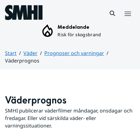
Hoppa till sidans innehåll
Meny
Meddelande
Risk för skogsbrand
Start
Väder
Prognoser och varningar
Väderprognos
Huvudinnehåll
Väderprognos
SMHI publicerar väderfilmer måndagar, onsdagar och 
fredagar. Eller vid särskilda väder- eller 
varningssituationer.