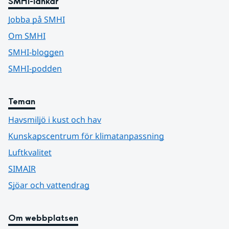
SMHI-länkar
Jobba på SMHI
Om SMHI
SMHI-bloggen
SMHI-podden
Teman
Havsmiljö i kust och hav
Kunskapscentrum för klimatanpassning
Luftkvalitet
SIMAIR
Sjöar och vattendrag
Om webbplatsen