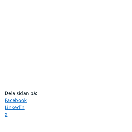
Dela sidan på
:
Dela sidan på
Facebook
Dela sidan på
LinkedIn
Dela sidan på
X