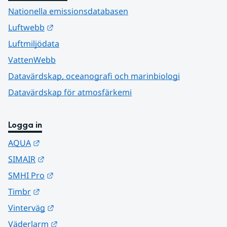
Nationella emissionsdatabasen
Länk till annan webbplats.
Luftwebb
Luftmiljödata
VattenWebb
Datavärdskap, oceanografi och marinbiologi
Datavärdskap för atmosfärkemi
Logga in
Länk till annan webbplats.
AQUA
Länk till annan webbplats.
SIMAIR
Länk till annan webbplats.
SMHI Pro
Länk till annan webbplats.
Timbr
Länk till annan webbplats.
Vinterväg
Länk till annan webbplats.
Väderlarm