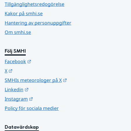
Tillgänglighetsredogörelse
Kakor på smhi.se
Hantering av personuppgifter
Om smhi.se
Följ SMHI
Länk till annan webbplats.
Facebook
Länk till annan webbplats.
X
Länk till annan webbplats.
SMHIs meteorologer på X
Länk till annan webbplats.
Linkedin
Länk till annan webbplats.
Instagram
Policy för sociala medier
Datavärdskap