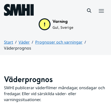
Hoppa till sidans innehåll
Meny
Varning
Gul, Sverige
Start
Väder
Prognoser och varningar
Väderprognos
Huvudinnehåll
Väderprognos
SMHI publicerar väderfilmer måndagar, onsdagar och 
fredagar. Eller vid särskilda väder- eller 
varningssituationer.