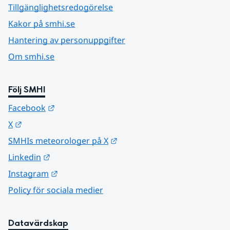
Tillgänglighetsredogörelse
Kakor på smhi.se
Hantering av personuppgifter
Om smhi.se
Följ SMHI
Länk till annan webbplats.
Facebook
Länk till annan webbplats.
X
Länk till annan webbplats.
SMHIs meteorologer på X
Länk till annan webbplats.
Linkedin
Länk till annan webbplats.
Instagram
Policy för sociala medier
Datavärdskap