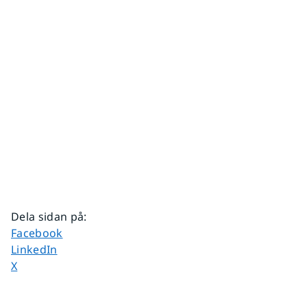
Dela sidan på
:
Dela sidan på
Facebook
Dela sidan på
LinkedIn
Dela sidan på
X