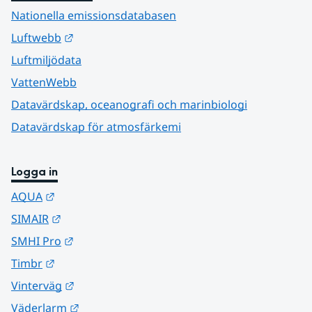
Nationella emissionsdatabasen
Länk till annan webbplats.
Luftwebb
Luftmiljödata
VattenWebb
Datavärdskap, oceanografi och marinbiologi
Datavärdskap för atmosfärkemi
Logga in
Länk till annan webbplats.
AQUA
Länk till annan webbplats.
SIMAIR
Länk till annan webbplats.
SMHI Pro
Länk till annan webbplats.
Timbr
Länk till annan webbplats.
Vinterväg
Länk till annan webbplats.
Väderlarm