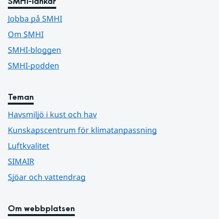
SMHI-länkar
Jobba på SMHI
Om SMHI
SMHI-bloggen
SMHI-podden
Teman
Havsmiljö i kust och hav
Kunskapscentrum för klimatanpassning
Luftkvalitet
SIMAIR
Sjöar och vattendrag
Om webbplatsen