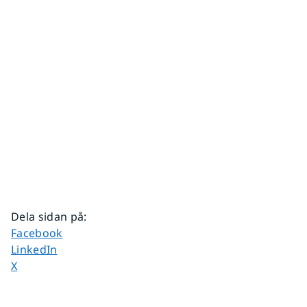
Dela sidan på
:
Dela sidan på
Facebook
Dela sidan på
LinkedIn
Dela sidan på
X