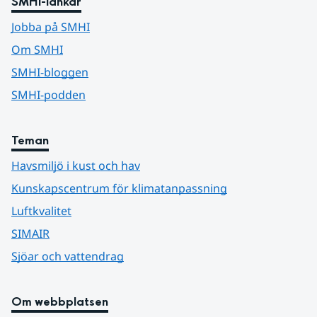
SMHI-länkar
Jobba på SMHI
Om SMHI
SMHI-bloggen
SMHI-podden
Teman
Havsmiljö i kust och hav
Kunskapscentrum för klimatanpassning
Luftkvalitet
SIMAIR
Sjöar och vattendrag
Om webbplatsen