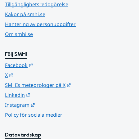
Tillgänglighetsredogörelse
Kakor på smhi.se
Hantering av personuppgifter
Om smhi.se
Följ SMHI
Länk till annan webbplats.
Facebook
Länk till annan webbplats.
X
Länk till annan webbplats.
SMHIs meteorologer på X
Länk till annan webbplats.
Linkedin
Länk till annan webbplats.
Instagram
Policy för sociala medier
Datavärdskap