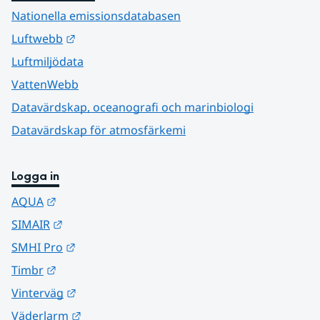
Nationella emissionsdatabasen
Länk till annan webbplats.
Luftwebb
Luftmiljödata
VattenWebb
Datavärdskap, oceanografi och marinbiologi
Datavärdskap för atmosfärkemi
Logga in
Länk till annan webbplats.
AQUA
Länk till annan webbplats.
SIMAIR
Länk till annan webbplats.
SMHI Pro
Länk till annan webbplats.
Timbr
Länk till annan webbplats.
Vinterväg
Länk till annan webbplats.
Väderlarm