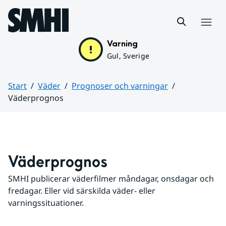
Hoppa till sidans innehåll
Meny
Varning
Gul, Sverige
Start
Väder
Prognoser och varningar
Väderprognos
Huvudinnehåll
Väderprognos
SMHI publicerar väderfilmer måndagar, onsdagar och 
fredagar. Eller vid särskilda väder- eller 
varningssituationer.