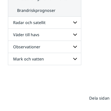
Brandriskprognoser
Radar och satellit
Väder till havs
Undersidor
för
Radar
Observationer
Undersidor
och
för
satellit
Väder
Mark och vatten
Undersidor
till
för
havs
Observationer
Undersidor
för
Mark
och
vatten
Dela sidan