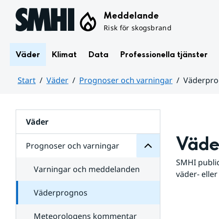
Hoppa till sidans innehåll
Meddelande
Risk för skogsbrand
Väder
Klimat
Data
Professionella tjänster
Start
Väder
Prognoser och varningar
Väderpr
varningar
och
Huvudinnehåll
Prognoser
för
Undersidor
Väder
Väde
Prognoser och varningar
SMHI public
Varningar och meddelanden
väder- eller
Väderprognos
Meteorologens kommentar