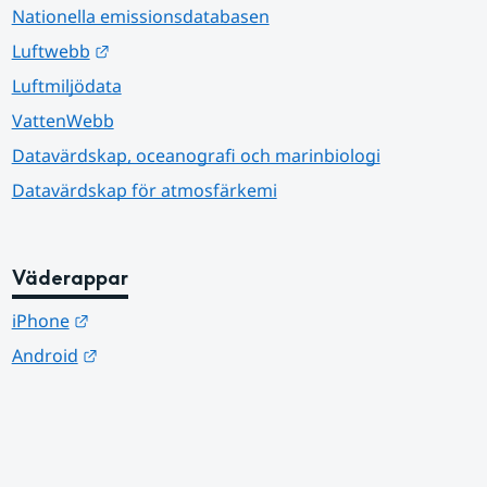
Nationella emissionsdatabasen
Länk till annan webbplats.
Luftwebb
Luftmiljödata
VattenWebb
Datavärdskap, oceanografi och marinbiologi
Datavärdskap för atmosfärkemi
Väderappar
Länk till annan webbplats.
iPhone
Länk till annan webbplats.
Android