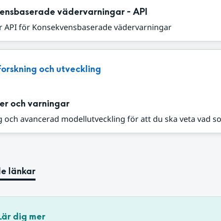
ensbaserade vädervarningar - API
r API för Konsekvensbaserade vädervarningar
Forskning och utveckling
er och varningar
 och avancerad modellutveckling för att du ska veta vad s
e länkar
Lär dig mer