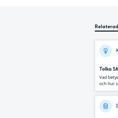
Relaterad
Tolka S
Vad bety
och hur s