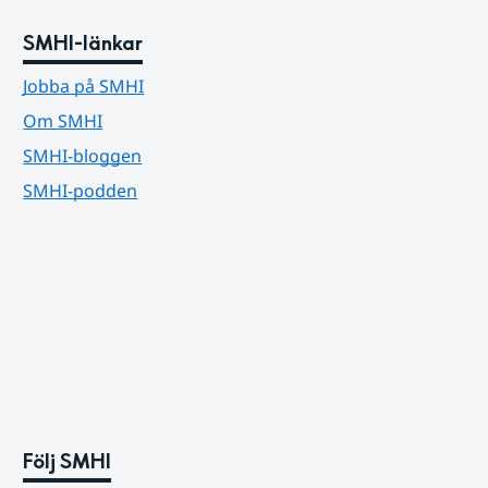
SMHI-länkar
Jobba på SMHI
Om SMHI
SMHI-bloggen
SMHI-podden
Följ SMHI