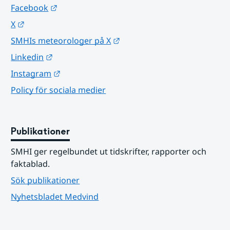
Länk till annan webbplats.
Facebook
Länk till annan webbplats.
X
Länk till annan webbplats.
SMHIs meteorologer på X
Länk till annan webbplats.
Linkedin
Länk till annan webbplats.
Instagram
Policy för sociala medier
Publikationer
SMHI ger regelbundet ut tidskrifter, rapporter och 
faktablad.
Sök publikationer
Nyhetsbladet Medvind