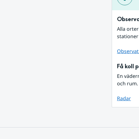
Observa
Alla orte
stationer
Observat
Få koll 
En väder
och rum. 
Radar