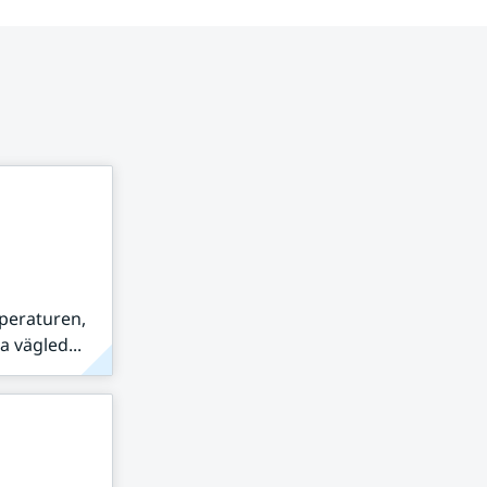
peraturen,
 vägled...