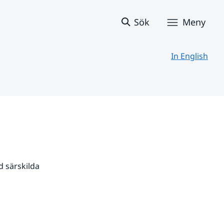
Sök
Meny
In English
 särskilda 