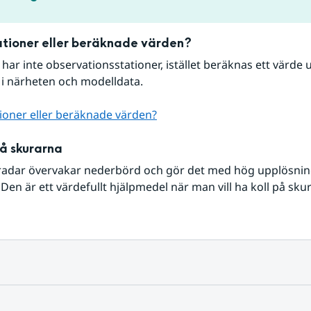
tioner eller beräknade värden?
r har inte observationsstationer, istället beräknas ett värde u
 i närheten och modelldata.
ioner eller beräknade värden?
på skurarna
radar övervakar nederbörd och gör det med hög upplösning 
Den är ett värdefullt hjälpmedel när man vill ha koll på sku