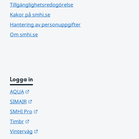
Tillgänglighetsredogörelse
Kakor på smhi.se
Hantering av personuppgifter
Om smhi.se
Logga in
Länk till annan webbplats.
AQUA
Länk till annan webbplats.
SIMAIR
Länk till annan webbplats.
SMHI Pro
Länk till annan webbplats.
Timbr
Länk till annan webbplats.
Vinterväg