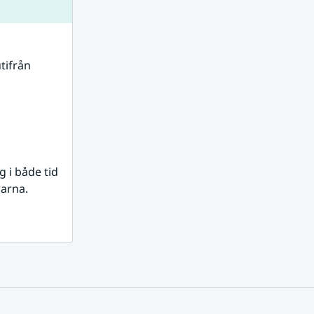
tifrån 
i både tid 
rarna.