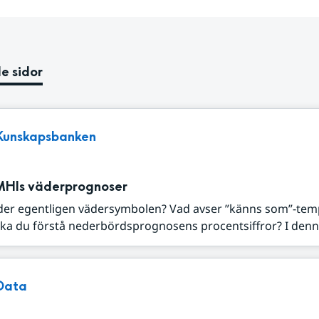
e sidor
Kunskapsbanken
MHIs väderprognoser
der egentligen vädersymbolen? Vad avser ”känns som”-tem
ka du förstå nederbördsprognosens procentsiffror? I denna
Data