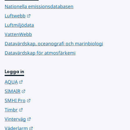
Nationella emissionsdatabasen
Länk till annan webbplats.
Luftwebb
Luftmiljödata
VattenWebb
Datavärdskap, oceanografi och marinbiologi
Datavärdskap för atmosfärkemi
Logga in
Länk till annan webbplats.
AQUA
Länk till annan webbplats.
SIMAIR
Länk till annan webbplats.
SMHI Pro
Länk till annan webbplats.
Timbr
Länk till annan webbplats.
Vinterväg
Länk till annan webbplats.
Väderlarm