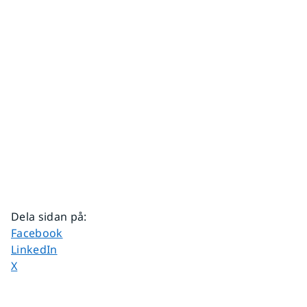
Dela sidan på
:
Dela sidan på
Facebook
Dela sidan på
LinkedIn
Dela sidan på
X