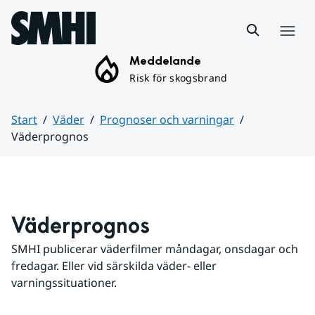
Hoppa till sidans innehåll
Meny
Meddelande
Risk för skogsbrand
Start
Väder
Prognoser och varningar
Väderprognos
Huvudinnehåll
Väderprognos
SMHI publicerar väderfilmer måndagar, onsdagar och 
fredagar. Eller vid särskilda väder- eller 
varningssituationer.