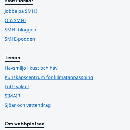
SMHI-länkar
Jobba på SMHI
Om SMHI
SMHI-bloggen
SMHI-podden
Teman
Havsmiljö i kust och hav
Kunskapscentrum för klimatanpassning
Luftkvalitet
SIMAIR
Sjöar och vattendrag
Om webbplatsen