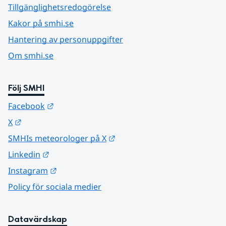
Tillgänglighetsredogörelse
Kakor på smhi.se
Hantering av personuppgifter
Om smhi.se
Följ SMHI
Länk till annan webbplats.
Facebook
Länk till annan webbplats.
X
Länk till annan webbplats.
SMHIs meteorologer på X
Länk till annan webbplats.
Linkedin
Länk till annan webbplats.
Instagram
Policy för sociala medier
Datavärdskap