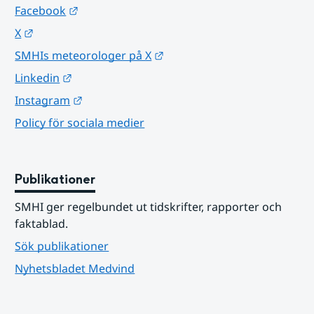
Länk till annan webbplats.
Facebook
Länk till annan webbplats.
X
Länk till annan webbplats.
SMHIs meteorologer på X
Länk till annan webbplats.
Linkedin
Länk till annan webbplats.
Instagram
Policy för sociala medier
Publikationer
SMHI ger regelbundet ut tidskrifter, rapporter och 
faktablad.
Sök publikationer
Nyhetsbladet Medvind