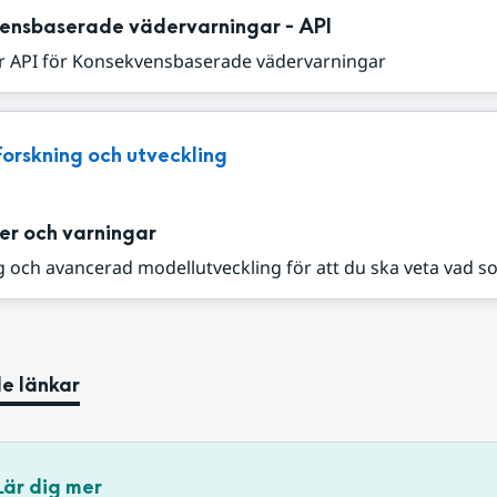
ensbaserade vädervarningar - API
r API för Konsekvensbaserade vädervarningar
Forskning och utveckling
er och varningar
 och avancerad modellutveckling för att du ska veta vad s
e länkar
Lär dig mer