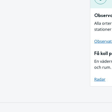
Observa
Alla orte
stationer
Observat
Få koll 
En väder
och rum. 
Radar