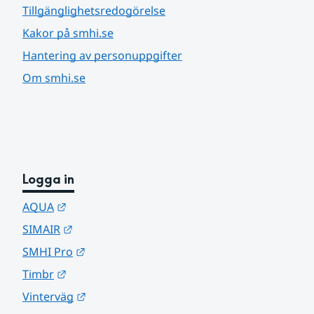
Tillgänglighetsredogörelse
Kakor på smhi.se
Hantering av personuppgifter
Om smhi.se
Logga in
Länk till annan webbplats.
AQUA
Länk till annan webbplats.
SIMAIR
Länk till annan webbplats.
SMHI Pro
Länk till annan webbplats.
Timbr
Länk till annan webbplats.
Vinterväg