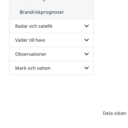
Brandriskprognoser
Radar och satellit
Väder till havs
Undersidor
för
Radar
Observationer
Undersidor
och
för
satellit
Väder
Mark och vatten
Undersidor
till
för
havs
Observationer
Undersidor
för
Mark
och
vatten
Dela sidan