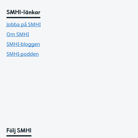
SMHI-länkar
Jobba på SMHI
Om SMHI
SMHI-bloggen
SMHI-podden
Följ SMHI