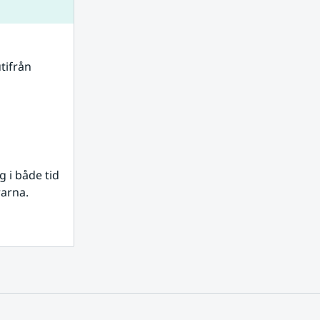
tifrån 
i både tid 
rarna.