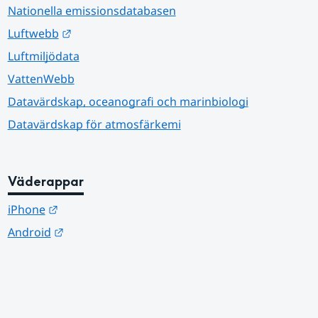
Nationella emissionsdatabasen
Länk till annan webbplats.
Luftwebb
Luftmiljödata
VattenWebb
Datavärdskap, oceanografi och marinbiologi
Datavärdskap för atmosfärkemi
Väderappar
Länk till annan webbplats.
iPhone
Länk till annan webbplats.
Android