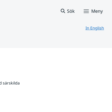
Sök
Meny
In English
 särskilda 