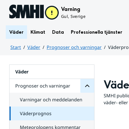
Hoppa till sidans innehåll
Varning
Gul, Sverige
Väder
Klimat
Data
Professionella tjänster
Start
Väder
Prognoser och varningar
Väderpr
varningar
och
Huvudinnehåll
Prognoser
för
Undersidor
Väder
Väde
Prognoser och varningar
SMHI public
Varningar och meddelanden
väder- eller
Väderprognos
Meteorologens kommentar