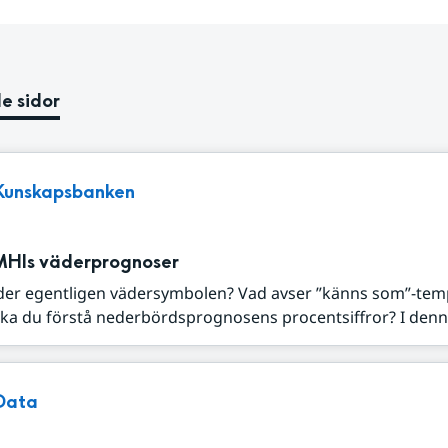
e sidor
Kunskapsbanken
MHIs väderprognoser
der egentligen vädersymbolen? Vad avser ”känns som”-tem
ka du förstå nederbördsprognosens procentsiffror? I denna
Data