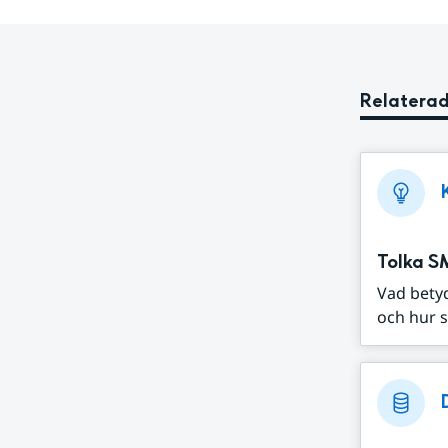
Relaterad
Tolka S
Vad bety
och hur s