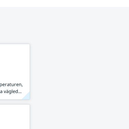
peraturen,
 vägled...