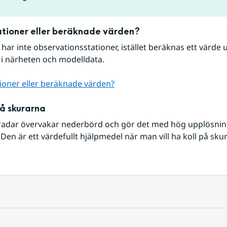
tioner eller beräknade värden?
r har inte observationsstationer, istället beräknas ett värde u
 i närheten och modelldata.
ioner eller beräknade värden?
på skurarna
radar övervakar nederbörd och gör det med hög upplösning 
Den är ett värdefullt hjälpmedel när man vill ha koll på sku