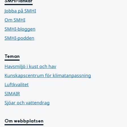
SMHI-länkar
Jobba på SMHI
Om SMHI
SMHI-bloggen
SMHI-podden
Teman
Havsmiljö i kust och hav
Kunskapscentrum för klimatanpassning
Luftkvalitet
SIMAIR
Sjöar och vattendrag
Om webbplatsen