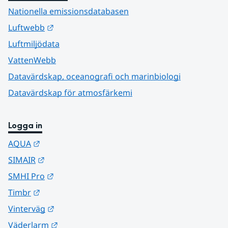
Nationella emissionsdatabasen
Länk till annan webbplats.
Luftwebb
Luftmiljödata
VattenWebb
Datavärdskap, oceanografi och marinbiologi
Datavärdskap för atmosfärkemi
Logga in
Länk till annan webbplats.
AQUA
Länk till annan webbplats.
SIMAIR
Länk till annan webbplats.
SMHI Pro
Länk till annan webbplats.
Timbr
Länk till annan webbplats.
Vinterväg
Länk till annan webbplats.
Väderlarm