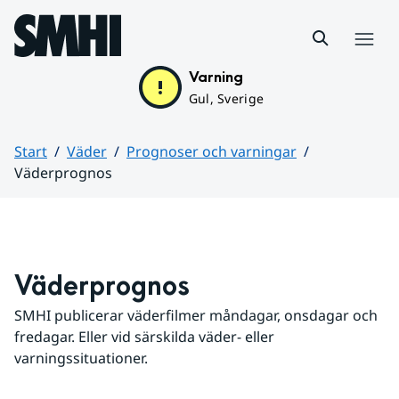
Hoppa till sidans innehåll
Meny
Varning
Gul, Sverige
Start
Väder
Prognoser och varningar
Väderprognos
Huvudinnehåll
Väderprognos
SMHI publicerar väderfilmer måndagar, onsdagar och 
fredagar. Eller vid särskilda väder- eller 
varningssituationer.