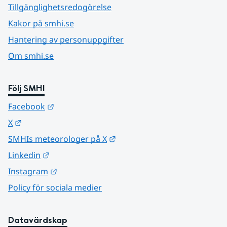
Tillgänglighetsredogörelse
Kakor på smhi.se
Hantering av personuppgifter
Om smhi.se
Följ SMHI
Länk till annan webbplats.
Facebook
Länk till annan webbplats.
X
Länk till annan webbplats.
SMHIs meteorologer på X
Länk till annan webbplats.
Linkedin
Länk till annan webbplats.
Instagram
Policy för sociala medier
Datavärdskap