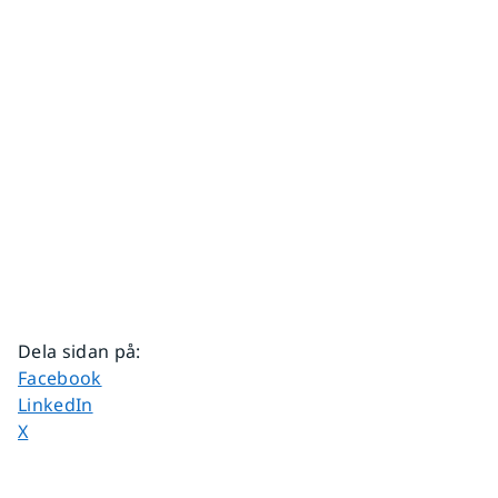
Dela sidan på
:
Dela sidan på
Facebook
Dela sidan på
LinkedIn
Dela sidan på
X