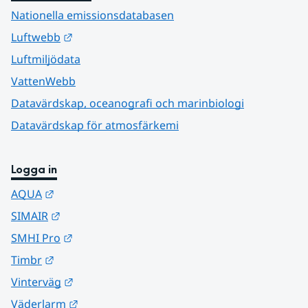
Nationella emissionsdatabasen
Länk till annan webbplats.
Luftwebb
Luftmiljödata
VattenWebb
Datavärdskap, oceanografi och marinbiologi
Datavärdskap för atmosfärkemi
Logga in
Länk till annan webbplats.
AQUA
Länk till annan webbplats.
SIMAIR
Länk till annan webbplats.
SMHI Pro
Länk till annan webbplats.
Timbr
Länk till annan webbplats.
Vinterväg
Länk till annan webbplats.
Väderlarm