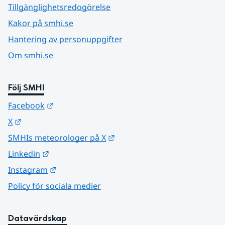
Tillgänglighetsredogörelse
Kakor på smhi.se
Hantering av personuppgifter
Om smhi.se
Följ SMHI
Länk till annan webbplats.
Facebook
Länk till annan webbplats.
X
Länk till annan webbplats.
SMHIs meteorologer på X
Länk till annan webbplats.
Linkedin
Länk till annan webbplats.
Instagram
Policy för sociala medier
Datavärdskap