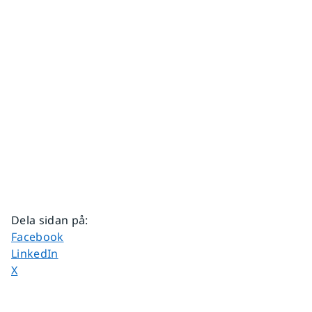
Dela sidan på
:
Dela sidan på
Facebook
Dela sidan på
LinkedIn
Dela sidan på
X