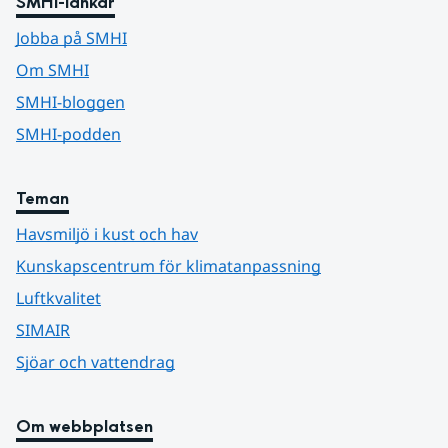
SMHI-länkar
Jobba på SMHI
Om SMHI
SMHI-bloggen
SMHI-podden
Teman
Havsmiljö i kust och hav
Kunskapscentrum för klimatanpassning
Luftkvalitet
SIMAIR
Sjöar och vattendrag
Om webbplatsen