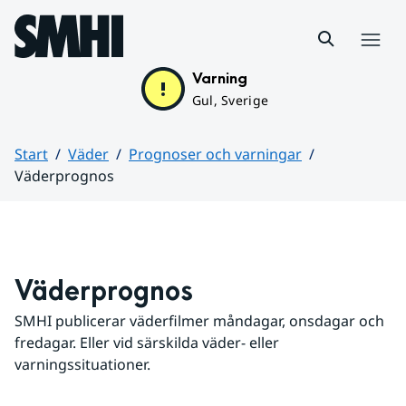
Hoppa till sidans innehåll
Meny
Varning
Gul, Sverige
Start
Väder
Prognoser och varningar
Väderprognos
Huvudinnehåll
Väderprognos
SMHI publicerar väderfilmer måndagar, onsdagar och 
fredagar. Eller vid särskilda väder- eller 
varningssituationer.