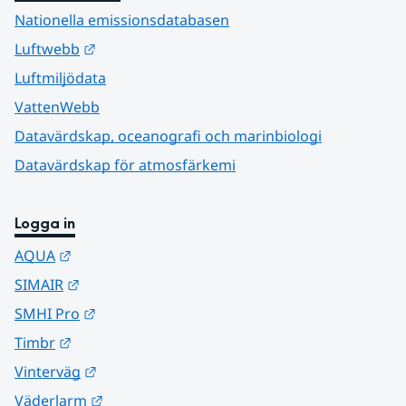
Nationella emissionsdatabasen
Länk till annan webbplats.
Luftwebb
Luftmiljödata
VattenWebb
Datavärdskap, oceanografi och marinbiologi
Datavärdskap för atmosfärkemi
Logga in
Länk till annan webbplats.
AQUA
Länk till annan webbplats.
SIMAIR
Länk till annan webbplats.
SMHI Pro
Länk till annan webbplats.
Timbr
Länk till annan webbplats.
Vinterväg
Länk till annan webbplats.
Väderlarm