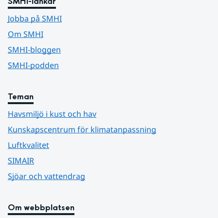
SMHI-länkar
Jobba på SMHI
Om SMHI
SMHI-bloggen
SMHI-podden
Teman
Havsmiljö i kust och hav
Kunskapscentrum för klimatanpassning
Luftkvalitet
SIMAIR
Sjöar och vattendrag
Om webbplatsen