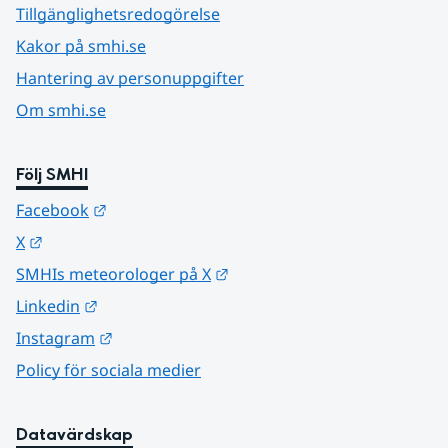
Tillgänglighetsredogörelse
Kakor på smhi.se
Hantering av personuppgifter
Om smhi.se
Följ SMHI
Länk till annan webbplats.
Facebook
Länk till annan webbplats.
X
Länk till annan webbplats.
SMHIs meteorologer på X
Länk till annan webbplats.
Linkedin
Länk till annan webbplats.
Instagram
Policy för sociala medier
Datavärdskap