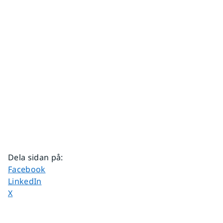
Dela sidan på
:
Dela sidan på
Facebook
Dela sidan på
LinkedIn
Dela sidan på
X