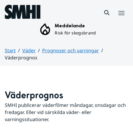
Hoppa till sidans innehåll
Meny
Meddelande
Risk för skogsbrand
Start
Väder
Prognoser och varningar
Väderprognos
Huvudinnehåll
Väderprognos
SMHI publicerar väderfilmer måndagar, onsdagar och 
fredagar. Eller vid särskilda väder- eller 
varningssituationer.