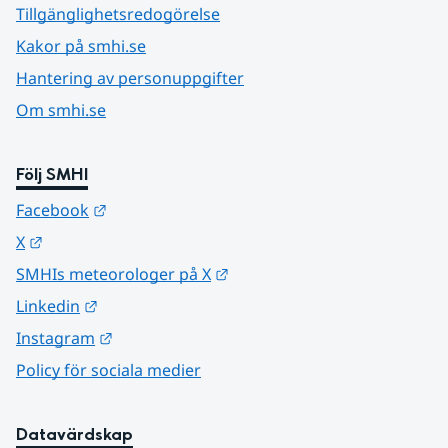
Tillgänglighetsredogörelse
Kakor på smhi.se
Hantering av personuppgifter
Om smhi.se
Följ SMHI
Länk till annan webbplats.
Facebook
Länk till annan webbplats.
X
Länk till annan webbplats.
SMHIs meteorologer på X
Länk till annan webbplats.
Linkedin
Länk till annan webbplats.
Instagram
Policy för sociala medier
Datavärdskap