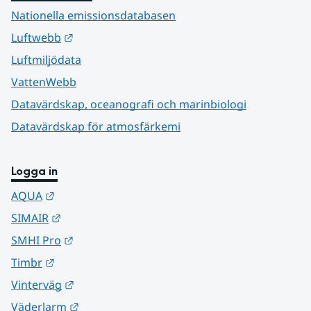
Nationella emissionsdatabasen
Länk till annan webbplats.
Luftwebb
Luftmiljödata
VattenWebb
Datavärdskap, oceanografi och marinbiologi
Datavärdskap för atmosfärkemi
Logga in
Länk till annan webbplats.
AQUA
Länk till annan webbplats.
SIMAIR
Länk till annan webbplats.
SMHI Pro
Länk till annan webbplats.
Timbr
Länk till annan webbplats.
Vinterväg
Länk till annan webbplats.
Väderlarm