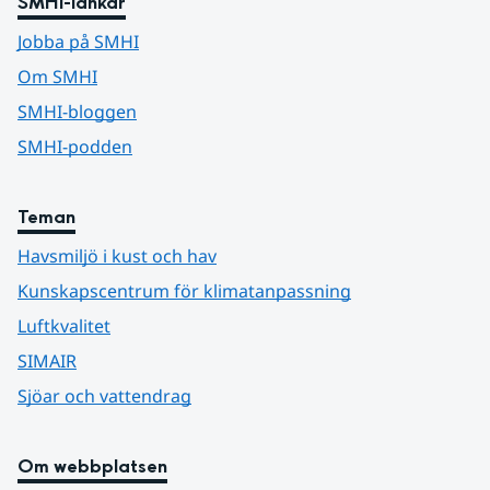
SMHI-länkar
Jobba på SMHI
Om SMHI
SMHI-bloggen
SMHI-podden
Teman
Havsmiljö i kust och hav
Kunskapscentrum för klimatanpassning
Luftkvalitet
SIMAIR
Sjöar och vattendrag
Om webbplatsen