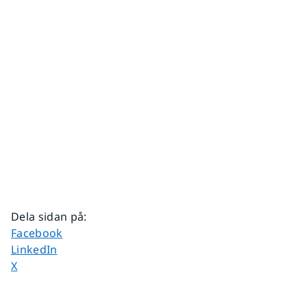
Dela sidan på
:
Dela sidan på
Facebook
Dela sidan på
LinkedIn
Dela sidan på
X