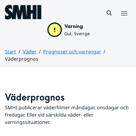
Hoppa till sidans innehåll
Meny
Varning
Gul, Sverige
Start
Väder
Prognoser och varningar
Väderprognos
Huvudinnehåll
Väderprognos
SMHI publicerar väderfilmer måndagar, onsdagar och 
fredagar. Eller vid särskilda väder- eller 
varningssituationer.