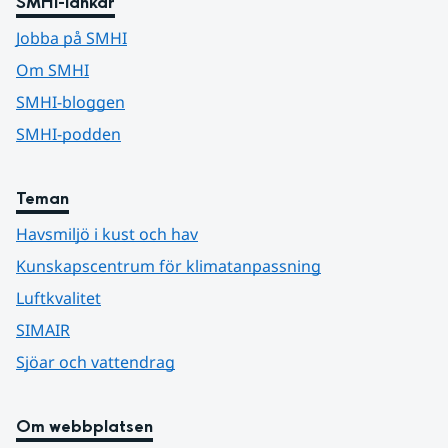
SMHI-länkar
Jobba på SMHI
Om SMHI
SMHI-bloggen
SMHI-podden
Teman
Havsmiljö i kust och hav
Kunskapscentrum för klimatanpassning
Luftkvalitet
SIMAIR
Sjöar och vattendrag
Om webbplatsen