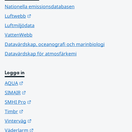
Nationella emissionsdatabasen
Länk till annan webbplats.
Luftwebb
Luftmiljödata
VattenWebb
Datavärdskap, oceanografi och marinbiologi
Datavärdskap för atmosfärkemi
Logga in
Länk till annan webbplats.
AQUA
Länk till annan webbplats.
SIMAIR
Länk till annan webbplats.
SMHI Pro
Länk till annan webbplats.
Timbr
Länk till annan webbplats.
Vinterväg
Länk till annan webbplats.
Väderlarm