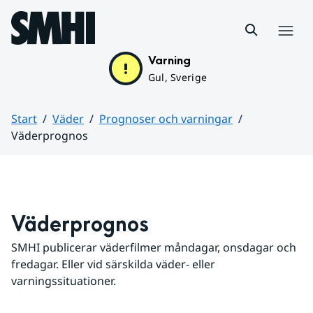
Hoppa till sidans innehåll
Meny
Varning
Gul, Sverige
Start
Väder
Prognoser och varningar
Väderprognos
Huvudinnehåll
Väderprognos
SMHI publicerar väderfilmer måndagar, onsdagar och 
fredagar. Eller vid särskilda väder- eller 
varningssituationer.