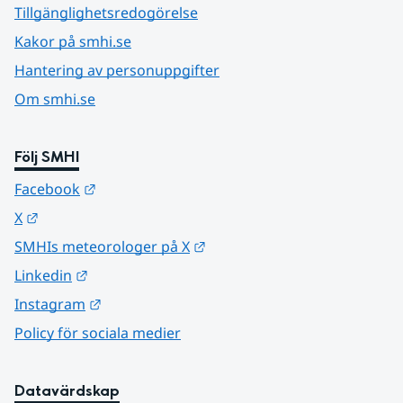
Tillgänglighetsredogörelse
Kakor på smhi.se
Hantering av personuppgifter
Om smhi.se
Följ SMHI
Länk till annan webbplats.
Facebook
Länk till annan webbplats.
X
Länk till annan webbplats.
SMHIs meteorologer på X
Länk till annan webbplats.
Linkedin
Länk till annan webbplats.
Instagram
Policy för sociala medier
Datavärdskap