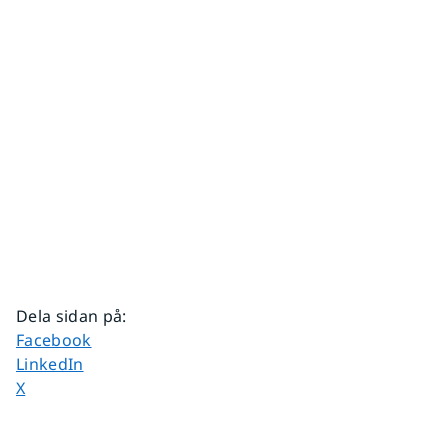
Dela sidan på
:
Dela sidan på
Facebook
Dela sidan på
LinkedIn
Dela sidan på
X