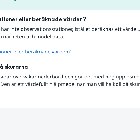
tioner eller beräknade värden?
r har inte observationsstationer, istället beräknas ett värde u
 i närheten och modelldata.
ioner eller beräknade värden?
på skurarna
radar övervakar nederbörd och gör det med hög upplösning 
Den är ett värdefullt hjälpmedel när man vill ha koll på sku