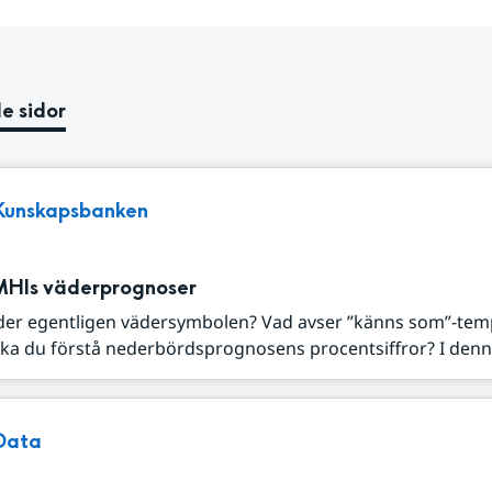
e sidor
Kunskapsbanken
MHIs väderprognoser
der egentligen vädersymbolen? Vad avser ”känns som”-tem
ka du förstå nederbördsprognosens procentsiffror? I denna
Data