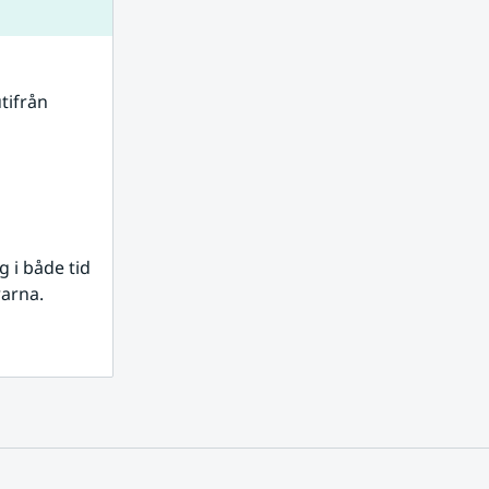
tifrån 
i både tid 
rarna.