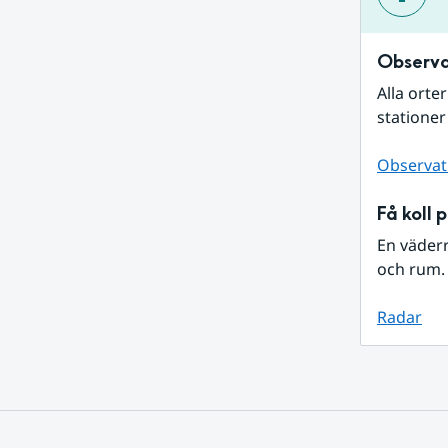
Observa
Alla orte
stationer
Observat
Få koll 
En väder
och rum. 
Radar