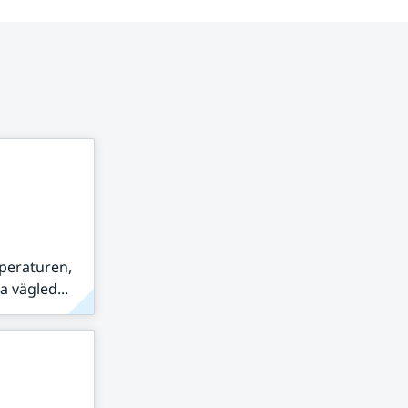
peraturen,
 vägled...