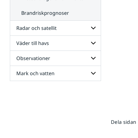
Brandriskprognoser
Radar och satellit
Väder till havs
Undersidor
för
Radar
Observationer
Undersidor
och
för
satellit
Väder
Mark och vatten
Undersidor
till
för
havs
Observationer
Undersidor
för
Mark
och
vatten
Dela sidan