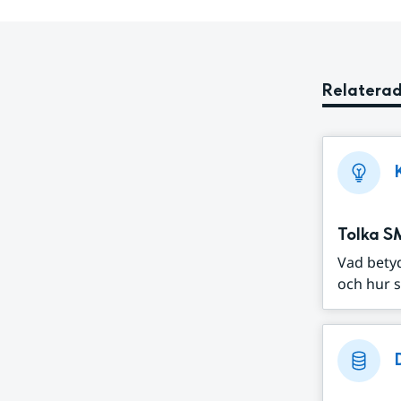
Relaterad
Tolka S
Vad bety
och hur s