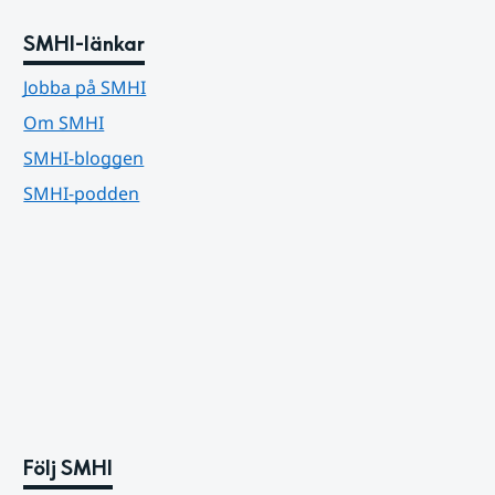
SMHI-länkar
Jobba på SMHI
Om SMHI
SMHI-bloggen
SMHI-podden
Följ SMHI