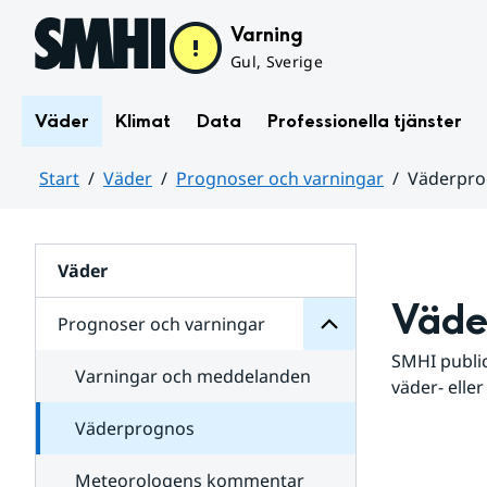
Hoppa till sidans innehåll
Varning
Gul, Sverige
Väder
Klimat
Data
Professionella tjänster
Start
Väder
Prognoser och varningar
Väderpr
varningar
och
Huvudinnehåll
Prognoser
för
Undersidor
Väder
Väde
Prognoser och varningar
SMHI public
Varningar och meddelanden
väder- eller
Väderprognos
Meteorologens kommentar