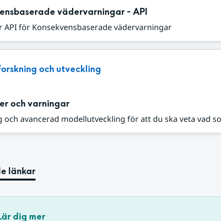
ensbaserade vädervarningar - API
r API för Konsekvensbaserade vädervarningar
Forskning och utveckling
er och varningar
 och avancerad modellutveckling för att du ska veta vad s
e länkar
Lär dig mer