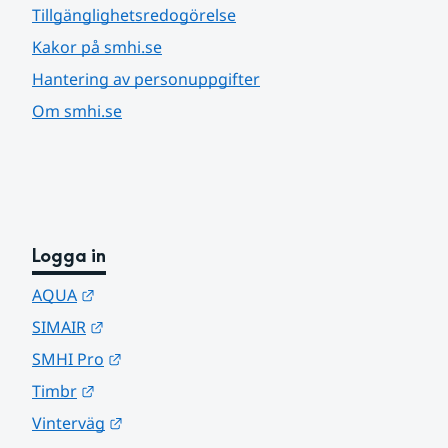
Tillgänglighetsredogörelse
Kakor på smhi.se
Hantering av personuppgifter
Om smhi.se
Logga in
Länk till annan webbplats.
AQUA
Länk till annan webbplats.
SIMAIR
Länk till annan webbplats.
SMHI Pro
Länk till annan webbplats.
Timbr
Länk till annan webbplats.
Vinterväg