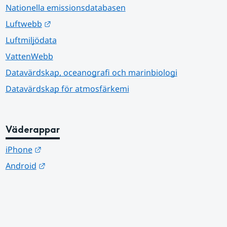
Nationella emissionsdatabasen
Länk till annan webbplats.
Luftwebb
Luftmiljödata
VattenWebb
Datavärdskap, oceanografi och marinbiologi
Datavärdskap för atmosfärkemi
Väderappar
Länk till annan webbplats.
iPhone
Länk till annan webbplats.
Android