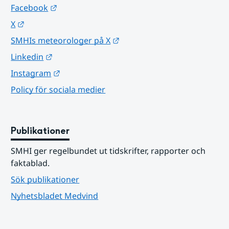
Länk till annan webbplats.
Facebook
Länk till annan webbplats.
X
Länk till annan webbplats.
SMHIs meteorologer på X
Länk till annan webbplats.
Linkedin
Länk till annan webbplats.
Instagram
Policy för sociala medier
Publikationer
SMHI ger regelbundet ut tidskrifter, rapporter och 
faktablad.
Sök publikationer
Nyhetsbladet Medvind