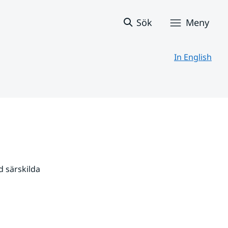
Sök
Meny
In English
 särskilda 