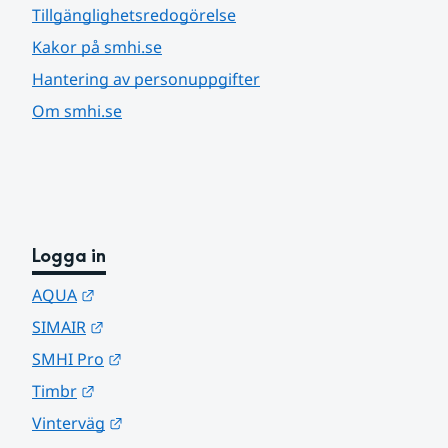
Tillgänglighetsredogörelse
Kakor på smhi.se
Hantering av personuppgifter
Om smhi.se
Logga in
Länk till annan webbplats.
AQUA
Länk till annan webbplats.
SIMAIR
Länk till annan webbplats.
SMHI Pro
Länk till annan webbplats.
Timbr
Länk till annan webbplats.
Vinterväg