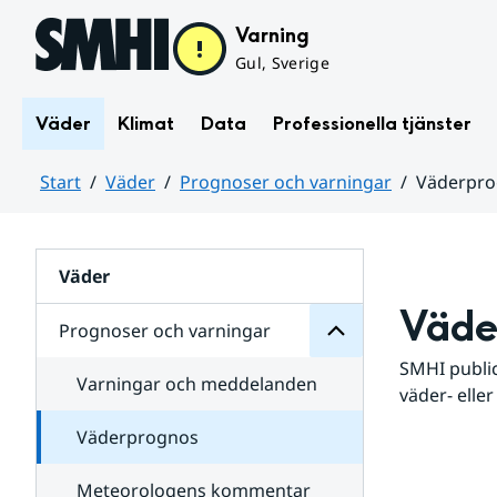
Hoppa till sidans innehåll
Varning
Gul, Sverige
Väder
Klimat
Data
Professionella tjänster
Start
Väder
Prognoser och varningar
Väderpr
varningar
och
Huvudinnehåll
Prognoser
för
Undersidor
Väder
Väde
Prognoser och varningar
SMHI public
Varningar och meddelanden
väder- eller
Väderprognos
Meteorologens kommentar