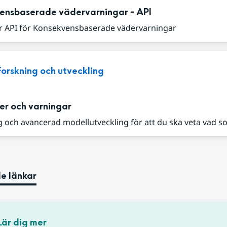
ensbaserade vädervarningar - API
r API för Konsekvensbaserade vädervarningar
Forskning och utveckling
er och varningar
 och avancerad modellutveckling för att du ska veta vad s
e länkar
Lär dig mer