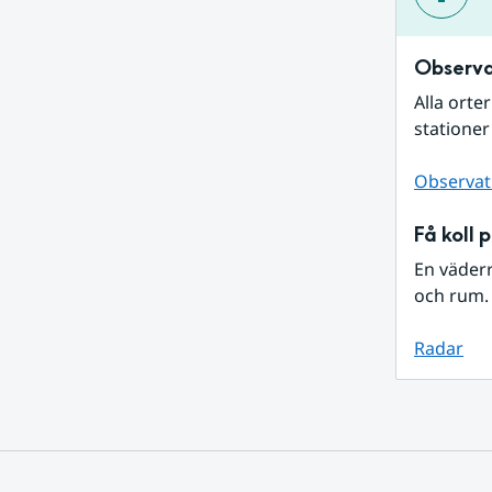
Observa
Alla orte
stationer
Observat
Få koll 
En väder
och rum. 
Radar