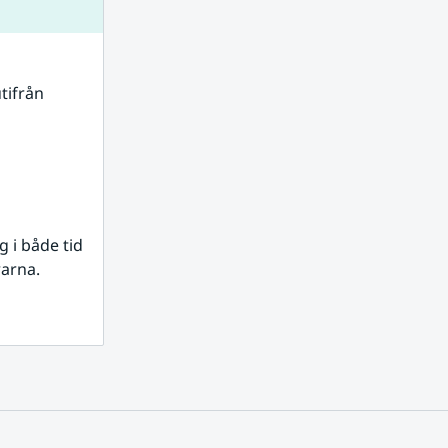
tifrån 
i både tid 
rarna.