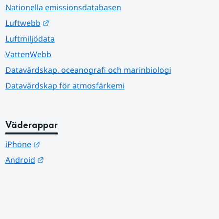
Nationella emissionsdatabasen
Länk till annan webbplats.
Luftwebb
Luftmiljödata
VattenWebb
Datavärdskap, oceanografi och marinbiologi
Datavärdskap för atmosfärkemi
Väderappar
Länk till annan webbplats.
iPhone
Länk till annan webbplats.
Android