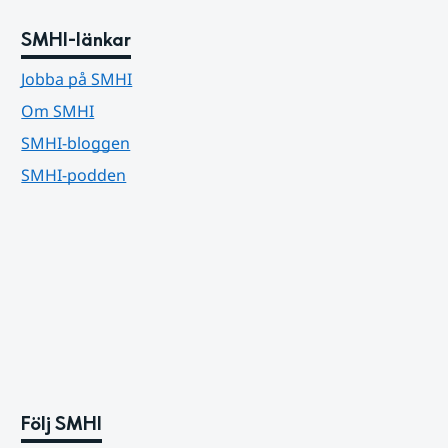
SMHI-länkar
Jobba på SMHI
Om SMHI
SMHI-bloggen
SMHI-podden
Följ SMHI