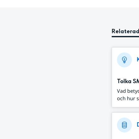
Relaterad
Tolka S
Vad bety
och hur s