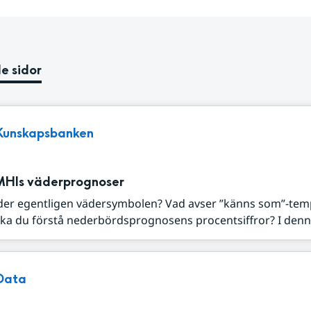
e sidor
Kunskapsbanken
MHIs väderprognoser
der egentligen vädersymbolen? Vad avser ”känns som”-tem
ka du förstå nederbördsprognosens procentsiffror? I denna
Data