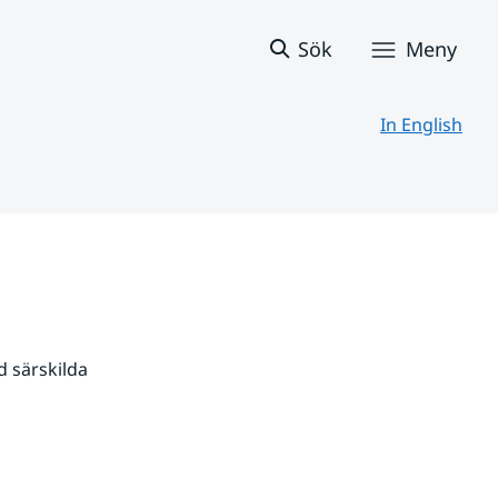
Sök
Meny
In English
 särskilda 