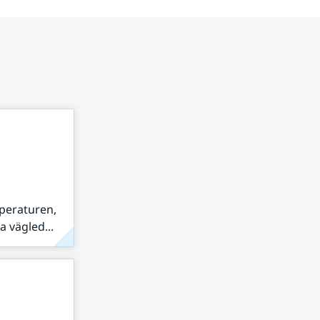
peraturen,
 vägled...