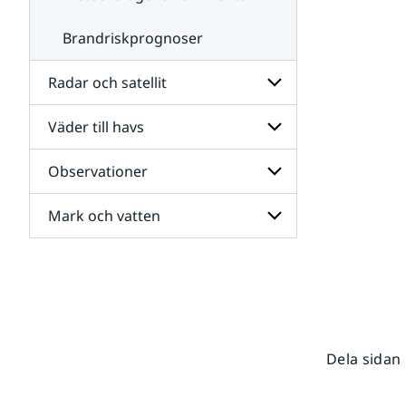
Brandriskprognoser
Radar och satellit
Väder till havs
Undersidor
för
Radar
Observationer
Undersidor
och
för
satellit
Väder
Mark och vatten
Undersidor
till
för
havs
Observationer
Undersidor
för
Mark
och
vatten
Dela sidan