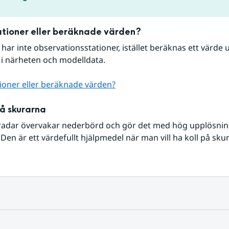
tioner eller beräknade värden?
r har inte observationsstationer, istället beräknas ett värde u
 i närheten och modelldata.
ioner eller beräknade värden?
på skurarna
radar övervakar nederbörd och gör det med hög upplösning 
Den är ett värdefullt hjälpmedel när man vill ha koll på sku