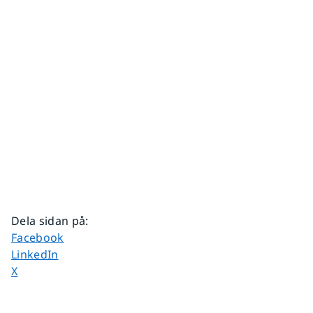
Dela sidan på
:
Dela sidan på
Facebook
Dela sidan på
LinkedIn
Dela sidan på
X