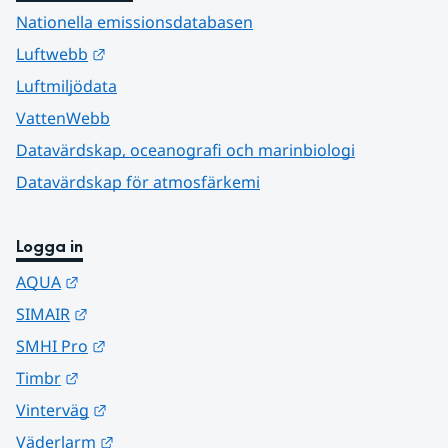
Nationella emissionsdatabasen
Länk till annan webbplats.
Luftwebb
Luftmiljödata
VattenWebb
Datavärdskap, oceanografi och marinbiologi
Datavärdskap för atmosfärkemi
Logga in
Länk till annan webbplats.
AQUA
Länk till annan webbplats.
SIMAIR
Länk till annan webbplats.
SMHI Pro
Länk till annan webbplats.
Timbr
Länk till annan webbplats.
Vinterväg
Länk till annan webbplats.
Väderlarm