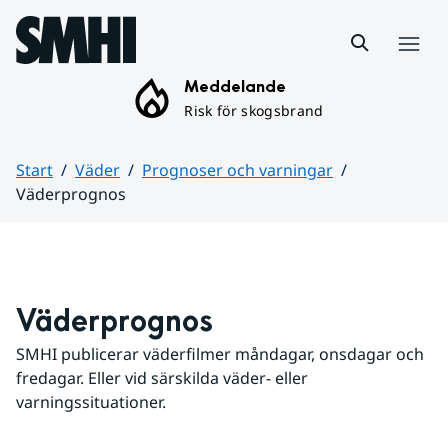
Hoppa till sidans innehåll
Meny
Meddelande
Risk för skogsbrand
Start
Väder
Prognoser och varningar
Väderprognos
Huvudinnehåll
Väderprognos
SMHI publicerar väderfilmer måndagar, onsdagar och 
fredagar. Eller vid särskilda väder- eller 
varningssituationer.