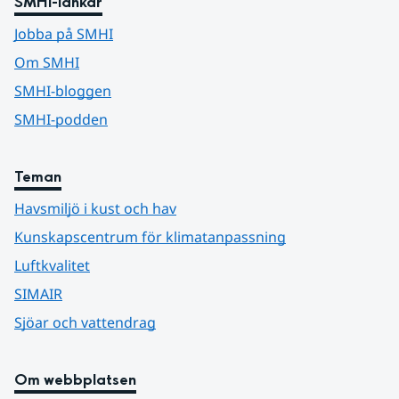
SMHI-länkar
Jobba på SMHI
Om SMHI
SMHI-bloggen
SMHI-podden
Teman
Havsmiljö i kust och hav
Kunskapscentrum för klimatanpassning
Luftkvalitet
SIMAIR
Sjöar och vattendrag
Om webbplatsen