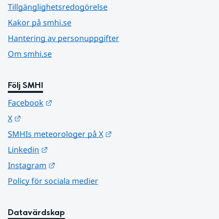
Tillgänglighetsredogörelse
Kakor på smhi.se
Hantering av personuppgifter
Om smhi.se
Följ SMHI
Länk till annan webbplats.
Facebook
Länk till annan webbplats.
X
Länk till annan webbplats.
SMHIs meteorologer på X
Länk till annan webbplats.
Linkedin
Länk till annan webbplats.
Instagram
Policy för sociala medier
Datavärdskap