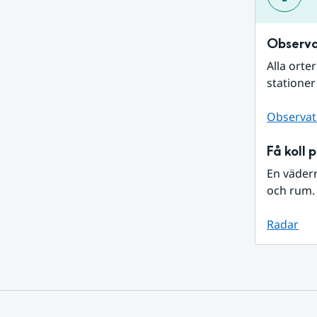
Observa
Alla orte
stationer
Observat
Få koll 
En väder
och rum. 
Radar