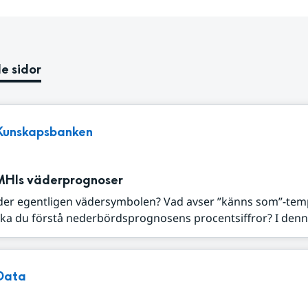
e sidor
Kunskapsbanken
MHIs väderprognoser
der egentligen vädersymbolen? Vad avser ”känns som”-tem
ka du förstå nederbördsprognosens procentsiffror? I denna
Data