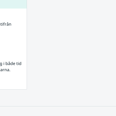
tifrån 
i både tid 
rarna.