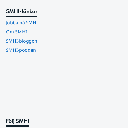
SMHI-länkar
Jobba på SMHI
Om SMHI
SMHI-bloggen
SMHI-podden
Följ SMHI