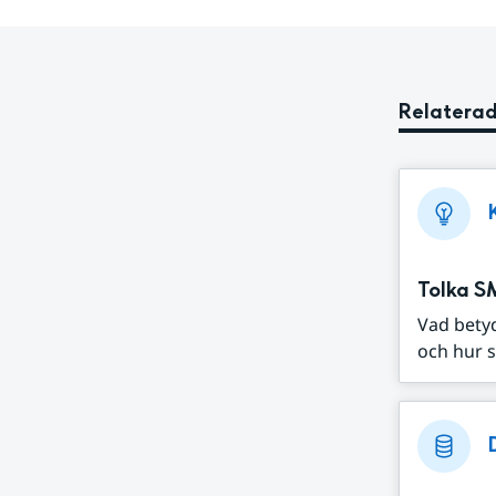
Relaterad
Tolka S
Vad bety
och hur s