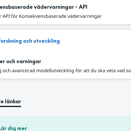
ensbaserade vädervarningar - API
r API för Konsekvensbaserade vädervarningar
Forskning och utveckling
er och varningar
 och avancerad modellutveckling för att du ska veta vad s
e länkar
Lär dig mer