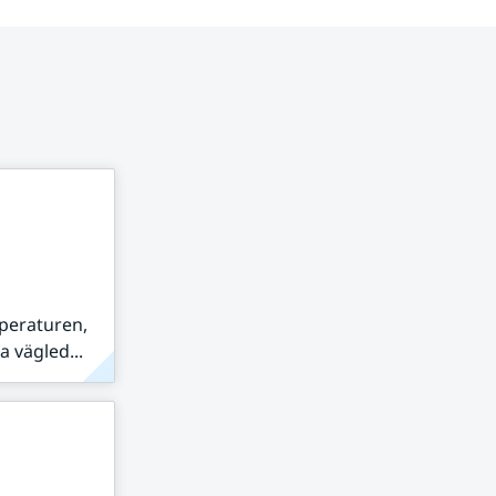
peraturen,
 vägled...