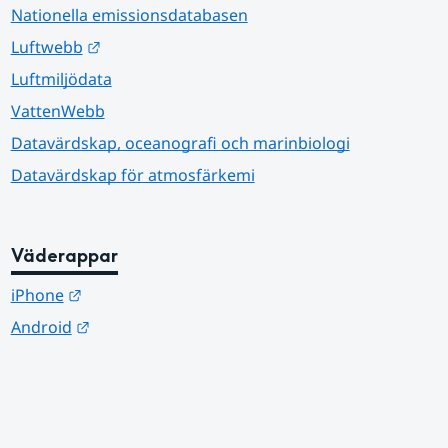
Nationella emissionsdatabasen
Länk till annan webbplats.
Luftwebb
Luftmiljödata
VattenWebb
Datavärdskap, oceanografi och marinbiologi
Datavärdskap för atmosfärkemi
Väderappar
Länk till annan webbplats.
iPhone
Länk till annan webbplats.
Android