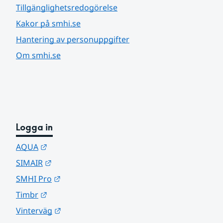
Tillgänglighetsredogörelse
Kakor på smhi.se
Hantering av personuppgifter
Om smhi.se
Logga in
Länk till annan webbplats.
AQUA
Länk till annan webbplats.
SIMAIR
Länk till annan webbplats.
SMHI Pro
Länk till annan webbplats.
Timbr
Länk till annan webbplats.
Vinterväg