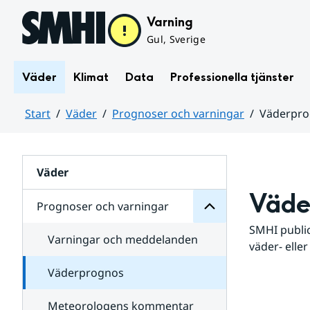
Hoppa till sidans innehåll
Varning
Gul, Sverige
Väder
Klimat
Data
Professionella tjänster
Start
Väder
Prognoser och varningar
Väderpr
varningar
och
Huvudinnehåll
Prognoser
för
Undersidor
Väder
Väde
Prognoser och varningar
SMHI public
Varningar och meddelanden
väder- eller
Väderprognos
Meteorologens kommentar