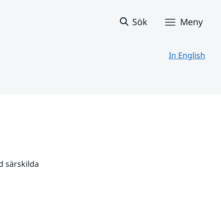
Sök
Meny
In English
 särskilda 