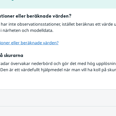
tioner eller beräknade värden?
r har inte observationsstationer, istället beräknas ett värde u
 i närheten och modelldata.
ioner eller beräknade värden?
på skurarna
radar övervakar nederbörd och gör det med hög upplösning 
Den är ett värdefullt hjälpmedel när man vill ha koll på sku