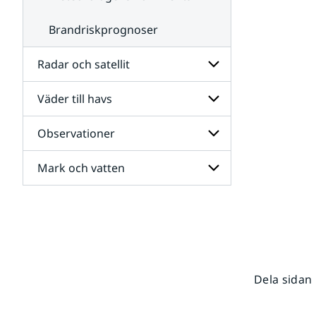
Brandriskprognoser
Radar och satellit
Väder till havs
Undersidor
för
Radar
Observationer
Undersidor
och
för
satellit
Väder
Mark och vatten
Undersidor
till
för
havs
Observationer
Undersidor
för
Mark
och
vatten
Dela sidan