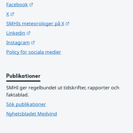
Länk till annan webbplats.
Facebook
Länk till annan webbplats.
X
Länk till annan webbplats.
SMHIs meteorologer på X
Länk till annan webbplats.
Linkedin
Länk till annan webbplats.
Instagram
Policy för sociala medier
Publikationer
SMHI ger regelbundet ut tidskrifter, rapporter och 
faktablad.
Sök publikationer
Nyhetsbladet Medvind