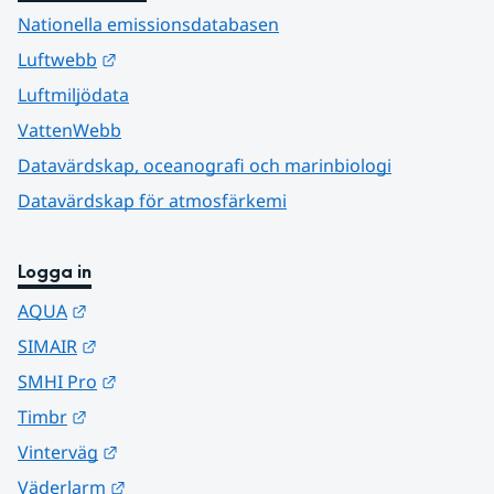
Nationella emissionsdatabasen
Länk till annan webbplats.
Luftwebb
Luftmiljödata
VattenWebb
Datavärdskap, oceanografi och marinbiologi
Datavärdskap för atmosfärkemi
Logga in
Länk till annan webbplats.
AQUA
Länk till annan webbplats.
SIMAIR
Länk till annan webbplats.
SMHI Pro
Länk till annan webbplats.
Timbr
Länk till annan webbplats.
Vinterväg
Länk till annan webbplats.
Väderlarm