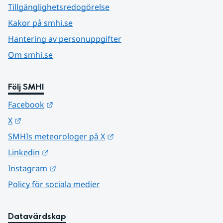
Tillgänglighetsredogörelse
Kakor på smhi.se
Hantering av personuppgifter
Om smhi.se
Följ SMHI
Länk till annan webbplats.
Facebook
Länk till annan webbplats.
X
Länk till annan webbplats.
SMHIs meteorologer på X
Länk till annan webbplats.
Linkedin
Länk till annan webbplats.
Instagram
Policy för sociala medier
Datavärdskap