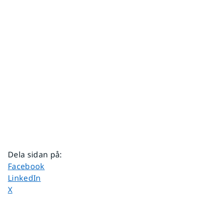
Dela sidan på
:
Dela sidan på
Facebook
Dela sidan på
LinkedIn
Dela sidan på
X