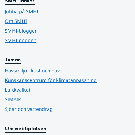
SMHI-länkar
Jobba på SMHI
Om SMHI
SMHI-bloggen
SMHI-podden
Teman
Havsmiljö i kust och hav
Kunskapscentrum för klimatanpassning
Luftkvalitet
SIMAIR
Sjöar och vattendrag
Om webbplatsen