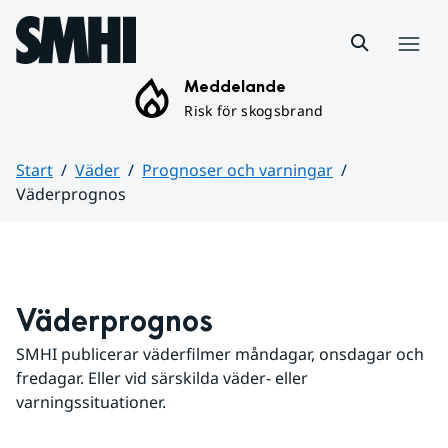
Hoppa till sidans innehåll
Meny
Meddelande
Risk för skogsbrand
Start
Väder
Prognoser och varningar
Väderprognos
Huvudinnehåll
Väderprognos
SMHI publicerar väderfilmer måndagar, onsdagar och 
fredagar. Eller vid särskilda väder- eller 
varningssituationer.