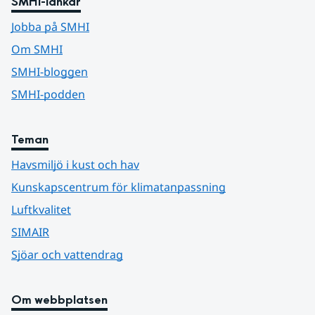
SMHI-länkar
Jobba på SMHI
Om SMHI
SMHI-bloggen
SMHI-podden
Teman
Havsmiljö i kust och hav
Kunskapscentrum för klimatanpassning
Luftkvalitet
SIMAIR
Sjöar och vattendrag
Om webbplatsen