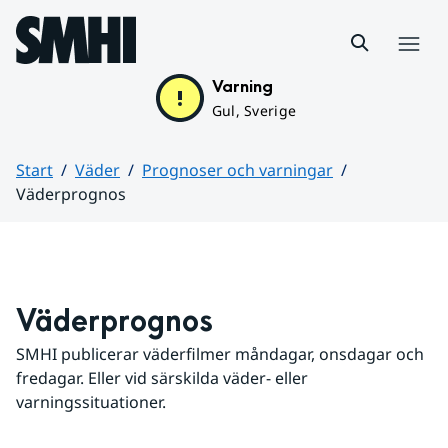
Hoppa till sidans innehåll
Meny
Varning
Gul, Sverige
Start
Väder
Prognoser och varningar
Väderprognos
Huvudinnehåll
Väderprognos
SMHI publicerar väderfilmer måndagar, onsdagar och 
fredagar. Eller vid särskilda väder- eller 
varningssituationer.