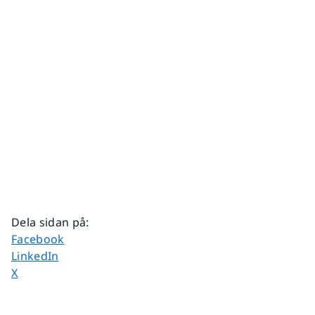
Dela sidan på
:
Dela sidan på
Facebook
Dela sidan på
LinkedIn
Dela sidan på
X