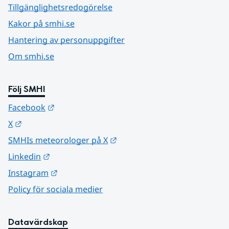
Tillgänglighetsredogörelse
Kakor på smhi.se
Hantering av personuppgifter
Om smhi.se
Följ SMHI
Länk till annan webbplats.
Facebook
Länk till annan webbplats.
X
Länk till annan webbplats.
SMHIs meteorologer på X
Länk till annan webbplats.
Linkedin
Länk till annan webbplats.
Instagram
Policy för sociala medier
Datavärdskap