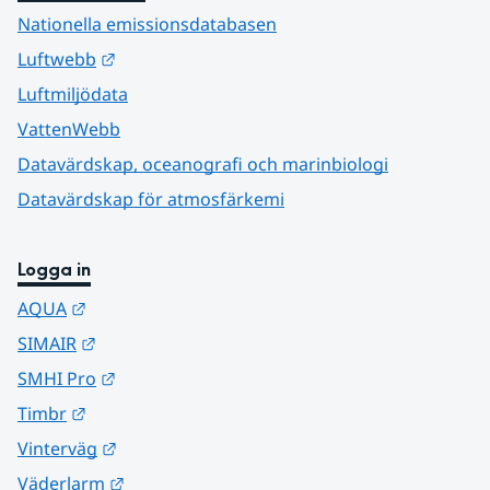
Nationella emissionsdatabasen
Länk till annan webbplats.
Luftwebb
Luftmiljödata
VattenWebb
Datavärdskap, oceanografi och marinbiologi
Datavärdskap för atmosfärkemi
Logga in
Länk till annan webbplats.
AQUA
Länk till annan webbplats.
SIMAIR
Länk till annan webbplats.
SMHI Pro
Länk till annan webbplats.
Timbr
Länk till annan webbplats.
Vinterväg
Länk till annan webbplats.
Väderlarm