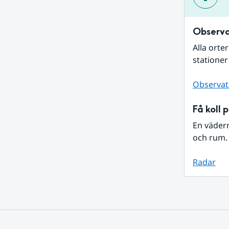
Observa
Alla orte
stationer
Observat
Få koll 
En väder
och rum. 
Radar