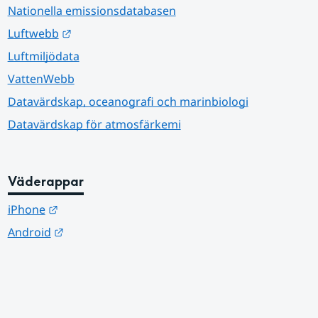
Nationella emissionsdatabasen
Länk till annan webbplats.
Luftwebb
Luftmiljödata
VattenWebb
Datavärdskap, oceanografi och marinbiologi
Datavärdskap för atmosfärkemi
Väderappar
Länk till annan webbplats.
iPhone
Länk till annan webbplats.
Android