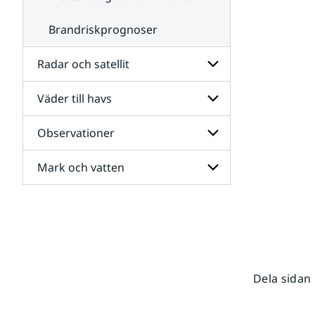
Brandriskprognoser
Radar och satellit
Väder till havs
Undersidor
för
Radar
Observationer
Undersidor
och
för
satellit
Väder
Mark och vatten
Undersidor
till
för
havs
Observationer
Undersidor
för
Mark
och
vatten
Dela sidan