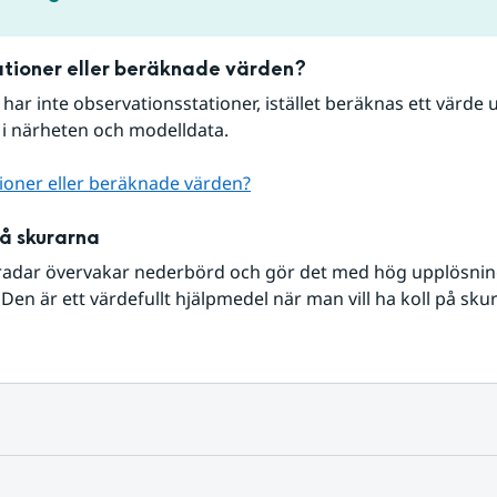
tioner eller beräknade värden?
r har inte observationsstationer, istället beräknas ett värde u
 i närheten och modelldata.
ioner eller beräknade värden?
på skurarna
radar övervakar nederbörd och gör det med hög upplösning 
Den är ett värdefullt hjälpmedel när man vill ha koll på sku