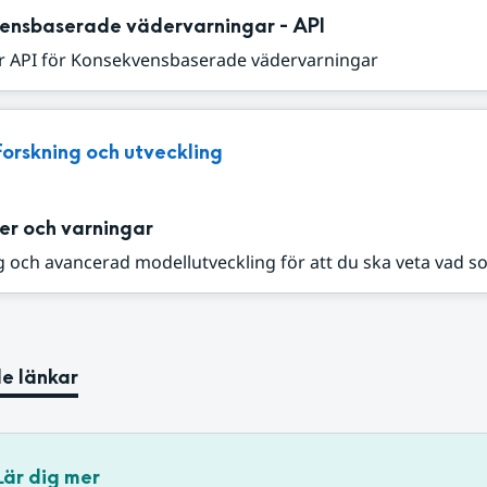
ensbaserade vädervarningar - API
r API för Konsekvensbaserade vädervarningar
Forskning och utveckling
er och varningar
 och avancerad modellutveckling för att du ska veta vad s
e länkar
Lär dig mer