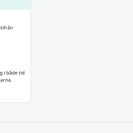
tifrån 
i både tid 
rarna.