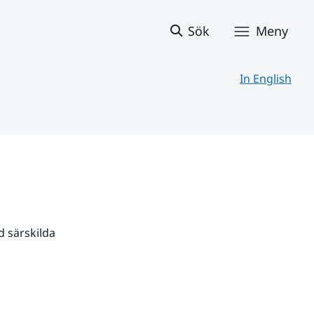
Sök
Meny
In English
 särskilda 