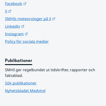
Länk till annan webbplats.
Facebook
Länk till annan webbplats.
X
Länk till annan webbplats.
SMHIs meteorologer på X
Länk till annan webbplats.
Linkedin
Länk till annan webbplats.
Instagram
Policy för sociala medier
Publikationer
SMHI ger regelbundet ut tidskrifter, rapporter och 
faktablad.
Sök publikationer
Nyhetsbladet Medvind