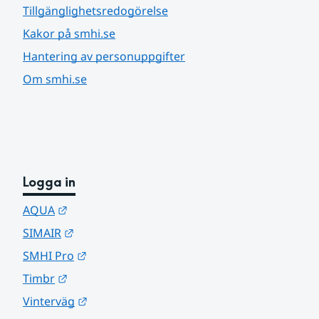
Tillgänglighetsredogörelse
Kakor på smhi.se
Hantering av personuppgifter
Om smhi.se
Logga in
Länk till annan webbplats.
AQUA
Länk till annan webbplats.
SIMAIR
Länk till annan webbplats.
SMHI Pro
Länk till annan webbplats.
Timbr
Länk till annan webbplats.
Vinterväg