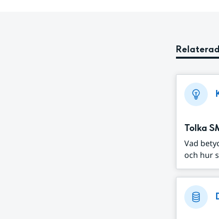
Relaterad
Tolka S
Vad bety
och hur s