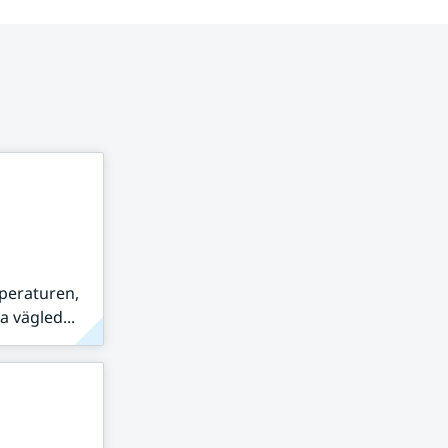
peraturen,
 vägled...