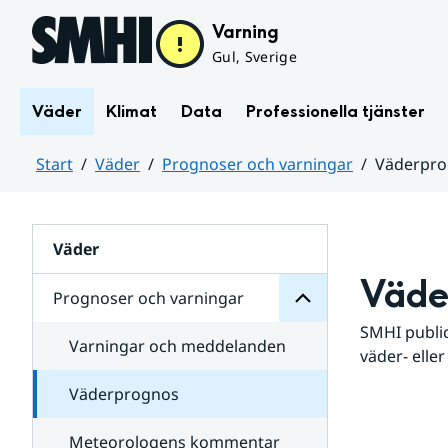
Hoppa till sidans innehåll
Varning
Gul, Sverige
Väder
Klimat
Data
Professionella tjänster
Start
Väder
Prognoser och varningar
Väderpr
varningar
och
Huvudinnehåll
Prognoser
för
Undersidor
Väder
Väde
Prognoser och varningar
SMHI public
Varningar och meddelanden
väder- eller
Väderprognos
Meteorologens kommentar