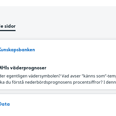
e sidor
Kunskapsbanken
MHIs väderprognoser
der egentligen vädersymbolen? Vad avser ”känns som”-tem
ka du förstå nederbördsprognosens procentsiffror? I denna
Data