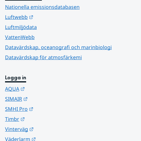
Nationella emissionsdatabasen
Länk till annan webbplats.
Luftwebb
Luftmiljödata
VattenWebb
Datavärdskap, oceanografi och marinbiologi
Datavärdskap för atmosfärkemi
Logga in
Länk till annan webbplats.
AQUA
Länk till annan webbplats.
SIMAIR
Länk till annan webbplats.
SMHI Pro
Länk till annan webbplats.
Timbr
Länk till annan webbplats.
Vinterväg
Länk till annan webbplats.
Väderlarm