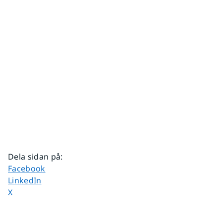
Dela sidan på
:
Dela sidan på
Facebook
Dela sidan på
LinkedIn
Dela sidan på
X