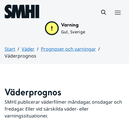
Hoppa till sidans innehåll
Meny
Varning
Gul, Sverige
Start
Väder
Prognoser och varningar
Väderprognos
Huvudinnehåll
Väderprognos
SMHI publicerar väderfilmer måndagar, onsdagar och 
fredagar. Eller vid särskilda väder- eller 
varningssituationer.