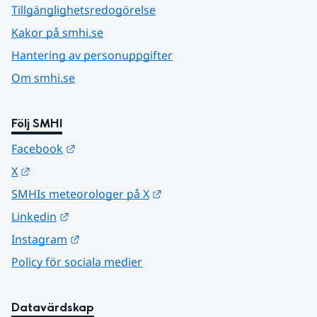
Tillgänglighetsredogörelse
Kakor på smhi.se
Hantering av personuppgifter
Om smhi.se
Följ SMHI
Länk till annan webbplats.
Facebook
Länk till annan webbplats.
X
Länk till annan webbplats.
SMHIs meteorologer på X
Länk till annan webbplats.
Linkedin
Länk till annan webbplats.
Instagram
Policy för sociala medier
Datavärdskap