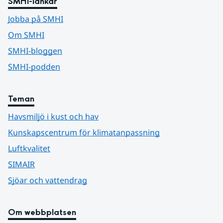
SMHI-länkar
Jobba på SMHI
Om SMHI
SMHI-bloggen
SMHI-podden
Teman
Havsmiljö i kust och hav
Kunskapscentrum för klimatanpassning
Luftkvalitet
SIMAIR
Sjöar och vattendrag
Om webbplatsen