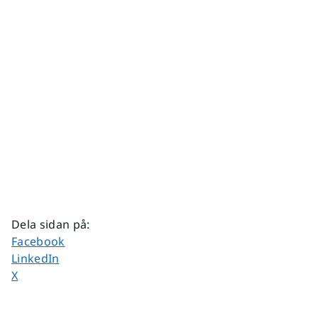
Dela sidan på
:
Dela sidan på
Facebook
Dela sidan på
LinkedIn
Dela sidan på
X