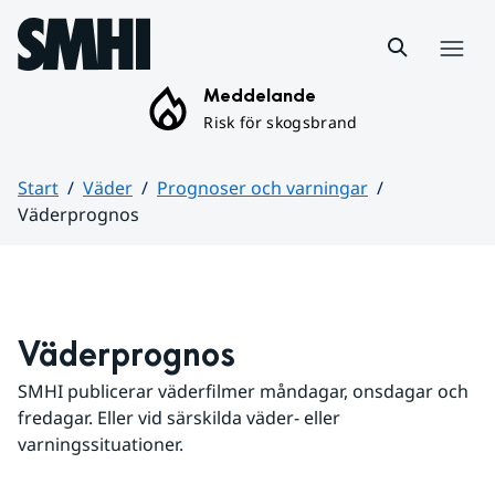
Hoppa till sidans innehåll
Meny
Meddelande
Risk för skogsbrand
Start
Väder
Prognoser och varningar
Väderprognos
Huvudinnehåll
Väderprognos
SMHI publicerar väderfilmer måndagar, onsdagar och 
fredagar. Eller vid särskilda väder- eller 
varningssituationer.