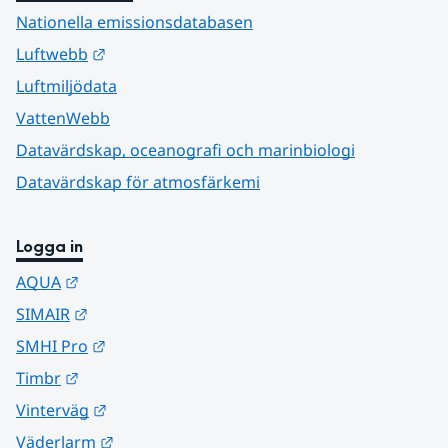
Nationella emissionsdatabasen
Länk till annan webbplats.
Luftwebb
Luftmiljödata
VattenWebb
Datavärdskap, oceanografi och marinbiologi
Datavärdskap för atmosfärkemi
Logga in
Länk till annan webbplats.
AQUA
Länk till annan webbplats.
SIMAIR
Länk till annan webbplats.
SMHI Pro
Länk till annan webbplats.
Timbr
Länk till annan webbplats.
Vinterväg
Länk till annan webbplats.
Väderlarm