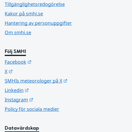
Tillgänglighetsredogörelse
Kakor på smhi.se
Hantering av personuppgifter
Om smhi.se
Följ SMHI
Länk till annan webbplats.
Facebook
Länk till annan webbplats.
X
Länk till annan webbplats.
SMHIs meteorologer på X
Länk till annan webbplats.
Linkedin
Länk till annan webbplats.
Instagram
Policy för sociala medier
Datavärdskap