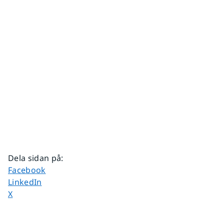
Dela sidan på
:
Dela sidan på
Facebook
Dela sidan på
LinkedIn
Dela sidan på
X