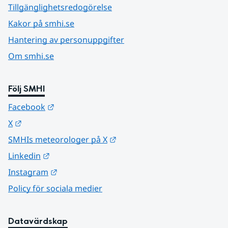
Tillgänglighetsredogörelse
Kakor på smhi.se
Hantering av personuppgifter
Om smhi.se
Följ SMHI
Länk till annan webbplats.
Facebook
Länk till annan webbplats.
X
Länk till annan webbplats.
SMHIs meteorologer på X
Länk till annan webbplats.
Linkedin
Länk till annan webbplats.
Instagram
Policy för sociala medier
Datavärdskap