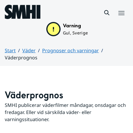
Hoppa till sidans innehåll
Meny
Varning
Gul, Sverige
Start
Väder
Prognoser och varningar
Väderprognos
Huvudinnehåll
Väderprognos
SMHI publicerar väderfilmer måndagar, onsdagar och 
fredagar. Eller vid särskilda väder- eller 
varningssituationer.