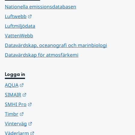
Nationella emissionsdatabasen
Länk till annan webbplats.
Luftwebb
Luftmiljödata
VattenWebb
Datavärdskap, oceanografi och marinbiologi
Datavärdskap för atmosfärkemi
Logga in
Länk till annan webbplats.
AQUA
Länk till annan webbplats.
SIMAIR
Länk till annan webbplats.
SMHI Pro
Länk till annan webbplats.
Timbr
Länk till annan webbplats.
Vinterväg
Länk till annan webbplats.
Väderlarm