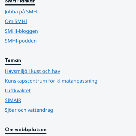
SMHI-länkar
Jobba på SMHI
Om SMHI
SMHI-bloggen
SMHI-podden
Teman
Havsmiljö i kust och hav
Kunskapscentrum för klimatanpassning
Luftkvalitet
SIMAIR
Sjöar och vattendrag
Om webbplatsen