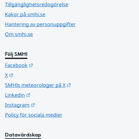
Tillgänglighetsredogörelse
Kakor på smhi.se
Hantering av personuppgifter
Om smhi.se
Följ SMHI
Länk till annan webbplats.
Facebook
Länk till annan webbplats.
X
Länk till annan webbplats.
SMHIs meteorologer på X
Länk till annan webbplats.
Linkedin
Länk till annan webbplats.
Instagram
Policy för sociala medier
Datavärdskap