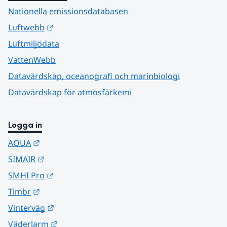
Nationella emissionsdatabasen
Länk till annan webbplats.
Luftwebb
Luftmiljödata
VattenWebb
Datavärdskap, oceanografi och marinbiologi
Datavärdskap för atmosfärkemi
Logga in
Länk till annan webbplats.
AQUA
Länk till annan webbplats.
SIMAIR
Länk till annan webbplats.
SMHI Pro
Länk till annan webbplats.
Timbr
Länk till annan webbplats.
Vinterväg
Länk till annan webbplats.
Väderlarm