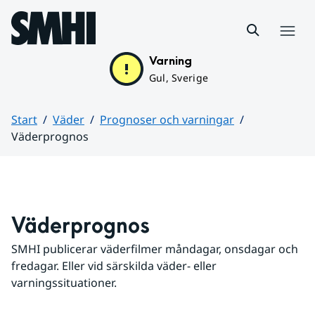
Hoppa till sidans innehåll
Meny
Varning
Gul, Sverige
Start
Väder
Prognoser och varningar
Väderprognos
Huvudinnehåll
Väderprognos
SMHI publicerar väderfilmer måndagar, onsdagar och 
fredagar. Eller vid särskilda väder- eller 
varningssituationer.