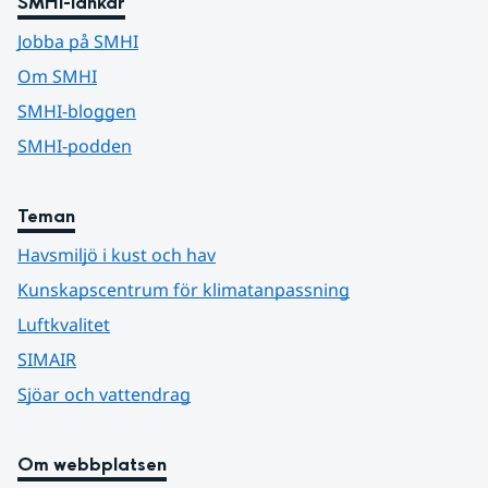
SMHI-länkar
Jobba på SMHI
Om SMHI
SMHI-bloggen
SMHI-podden
Teman
Havsmiljö i kust och hav
Kunskapscentrum för klimatanpassning
Luftkvalitet
SIMAIR
Sjöar och vattendrag
Om webbplatsen