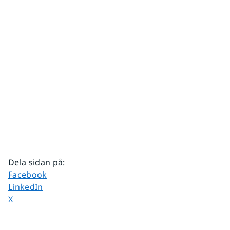
Dela sidan på
:
Dela sidan på
Facebook
Dela sidan på
LinkedIn
Dela sidan på
X