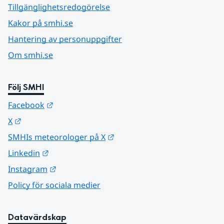
Tillgänglighetsredogörelse
Kakor på smhi.se
Hantering av personuppgifter
Om smhi.se
Följ SMHI
Länk till annan webbplats.
Facebook
Länk till annan webbplats.
X
Länk till annan webbplats.
SMHIs meteorologer på X
Länk till annan webbplats.
Linkedin
Länk till annan webbplats.
Instagram
Policy för sociala medier
Datavärdskap