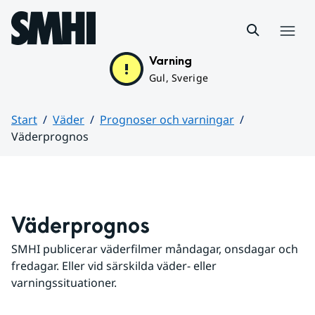
Hoppa till sidans innehåll
Meny
Varning
Gul, Sverige
Start
Väder
Prognoser och varningar
Väderprognos
Huvudinnehåll
Väderprognos
SMHI publicerar väderfilmer måndagar, onsdagar och 
fredagar. Eller vid särskilda väder- eller 
varningssituationer.