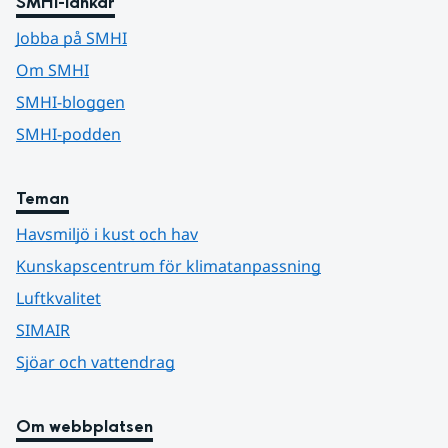
SMHI-länkar
Jobba på SMHI
Om SMHI
SMHI-bloggen
SMHI-podden
Teman
Havsmiljö i kust och hav
Kunskapscentrum för klimatanpassning
Luftkvalitet
SIMAIR
Sjöar och vattendrag
Om webbplatsen