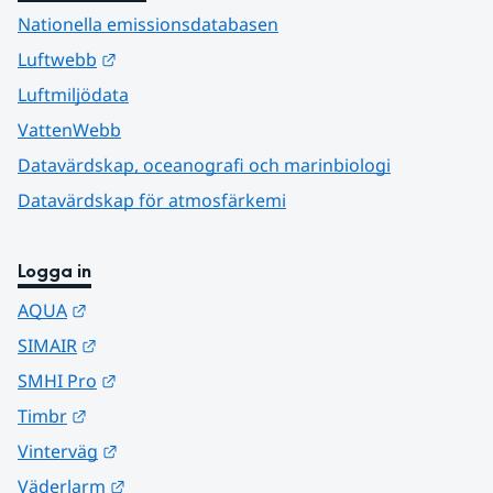
Nationella emissionsdatabasen
Länk till annan webbplats.
Luftwebb
Luftmiljödata
VattenWebb
Datavärdskap, oceanografi och marinbiologi
Datavärdskap för atmosfärkemi
Logga in
Länk till annan webbplats.
AQUA
Länk till annan webbplats.
SIMAIR
Länk till annan webbplats.
SMHI Pro
Länk till annan webbplats.
Timbr
Länk till annan webbplats.
Vinterväg
Länk till annan webbplats.
Väderlarm