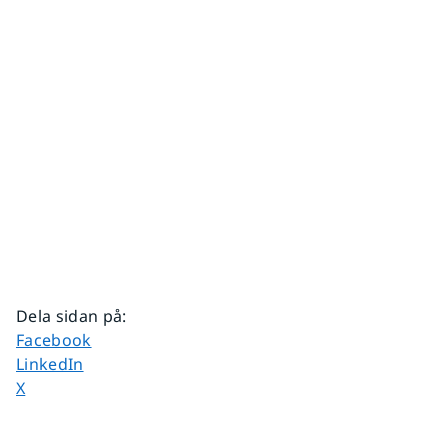
Dela sidan på
:
Dela sidan på
Facebook
Dela sidan på
LinkedIn
Dela sidan på
X