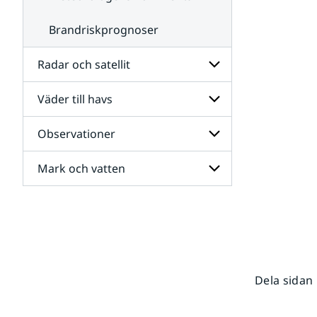
Brandriskprognoser
Radar och satellit
Väder till havs
Undersidor
för
Radar
Observationer
Undersidor
och
för
satellit
Väder
Mark och vatten
Undersidor
till
för
havs
Observationer
Undersidor
för
Mark
och
vatten
Dela sidan