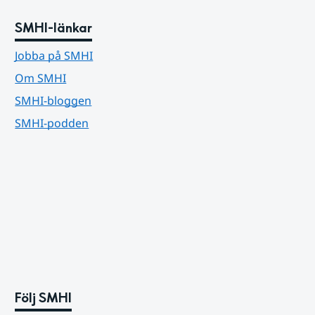
SMHI-länkar
Jobba på SMHI
Om SMHI
SMHI-bloggen
SMHI-podden
Följ SMHI