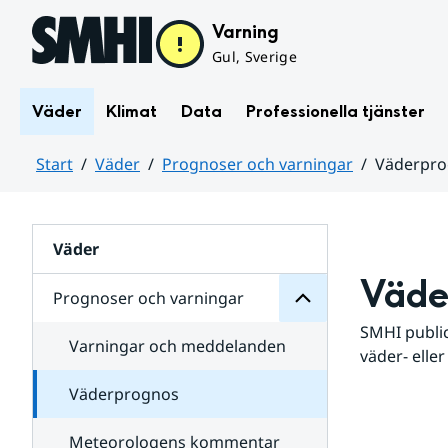
Hoppa till sidans innehåll
Varning
Gul, Sverige
Väder
Klimat
Data
Professionella tjänster
Start
Väder
Prognoser och varningar
Väderpr
varningar
och
Huvudinnehåll
Prognoser
för
Undersidor
Väder
Väde
Prognoser och varningar
SMHI public
Varningar och meddelanden
väder- eller
Väderprognos
Meteorologens kommentar