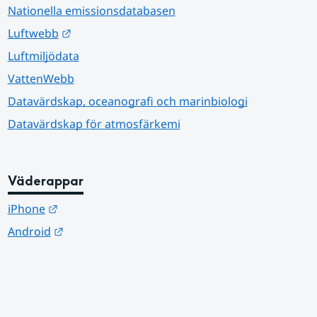
Nationella emissionsdatabasen
Länk till annan webbplats.
Luftwebb
Luftmiljödata
VattenWebb
Datavärdskap, oceanografi och marinbiologi
Datavärdskap för atmosfärkemi
Väderappar
Länk till annan webbplats.
iPhone
Länk till annan webbplats.
Android