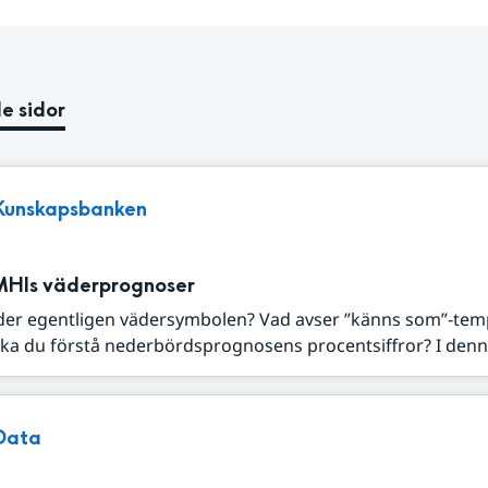
e sidor
Kunskapsbanken
MHIs väderprognoser
der egentligen vädersymbolen? Vad avser ”känns som”-tem
ka du förstå nederbördsprognosens procentsiffror? I denna
Data