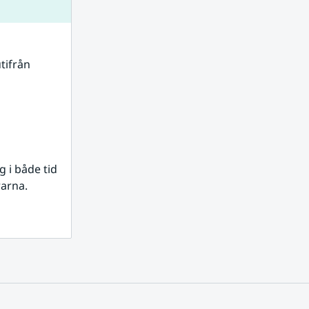
tifrån 
i både tid 
rarna.