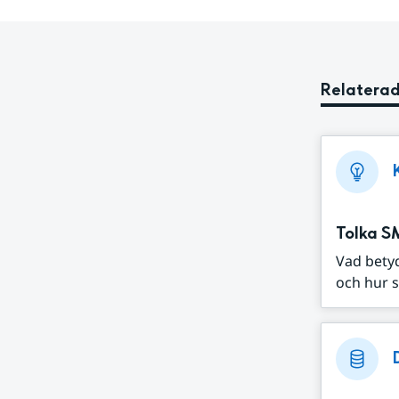
Relaterad
Tolka S
Vad bety
och hur s