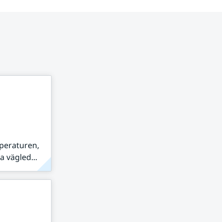
peraturen,
 vägled...