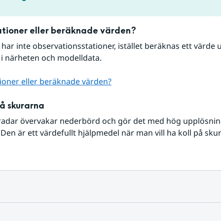
tioner eller beräknade värden?
r har inte observationsstationer, istället beräknas ett värde u
 i närheten och modelldata.
ioner eller beräknade värden?
på skurarna
radar övervakar nederbörd och gör det med hög upplösning 
Den är ett värdefullt hjälpmedel när man vill ha koll på sku