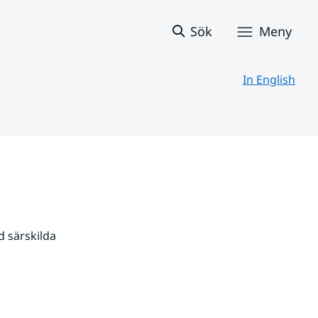
Sök
Meny
In English
 särskilda 