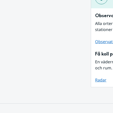
Observa
Alla orte
stationer
Observat
Få koll 
En väder
och rum. 
Radar