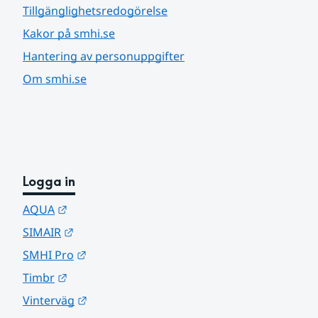
Tillgänglighetsredogörelse
Kakor på smhi.se
Hantering av personuppgifter
Om smhi.se
Logga in
Länk till annan webbplats.
AQUA
Länk till annan webbplats.
SIMAIR
Länk till annan webbplats.
SMHI Pro
Länk till annan webbplats.
Timbr
Länk till annan webbplats.
Vinterväg