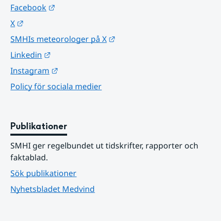
Länk till annan webbplats.
Facebook
Länk till annan webbplats.
X
Länk till annan webbplats.
SMHIs meteorologer på X
Länk till annan webbplats.
Linkedin
Länk till annan webbplats.
Instagram
Policy för sociala medier
Publikationer
SMHI ger regelbundet ut tidskrifter, rapporter och 
faktablad.
Sök publikationer
Nyhetsbladet Medvind