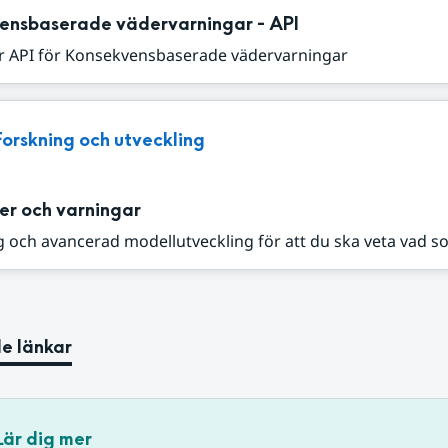
ensbaserade vädervarningar - API
r API för Konsekvensbaserade vädervarningar
Forskning och utveckling
er och varningar
 och avancerad modellutveckling för att du ska veta vad s
e länkar
Lär dig mer