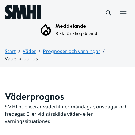
Hoppa till sidans innehåll
Meny
Meddelande
Risk för skogsbrand
Start
Väder
Prognoser och varningar
Väderprognos
Huvudinnehåll
Väderprognos
SMHI publicerar väderfilmer måndagar, onsdagar och 
fredagar. Eller vid särskilda väder- eller 
varningssituationer.