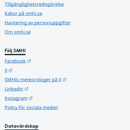
Tillgänglighetsredogörelse
Kakor på smhi.se
Hantering av personuppgifter
Om smhi.se
Följ SMHI
Länk till annan webbplats.
Facebook
Länk till annan webbplats.
X
Länk till annan webbplats.
SMHIs meteorologer på X
Länk till annan webbplats.
Linkedin
Länk till annan webbplats.
Instagram
Policy för sociala medier
Datavärdskap