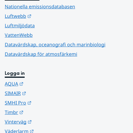
Nationella emissionsdatabasen
Länk till annan webbplats.
Luftwebb
Luftmiljödata
VattenWebb
Datavärdskap, oceanografi och marinbiologi
Datavärdskap för atmosfärkemi
Logga in
Länk till annan webbplats.
AQUA
Länk till annan webbplats.
SIMAIR
Länk till annan webbplats.
SMHI Pro
Länk till annan webbplats.
Timbr
Länk till annan webbplats.
Vinterväg
Länk till annan webbplats.
Väderlarm