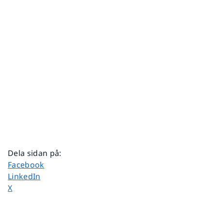
Dela sidan på
:
Dela sidan på
Facebook
Dela sidan på
LinkedIn
Dela sidan på
X