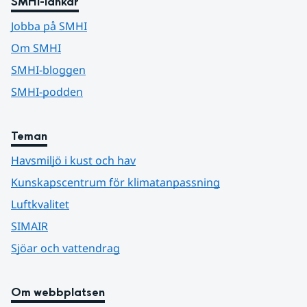
SMHI-länkar
Jobba på SMHI
Om SMHI
SMHI-bloggen
SMHI-podden
Teman
Havsmiljö i kust och hav
Kunskapscentrum för klimatanpassning
Luftkvalitet
SIMAIR
Sjöar och vattendrag
Om webbplatsen