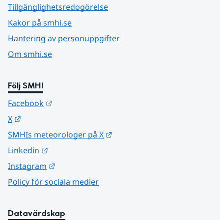
Tillgänglighetsredogörelse
Kakor på smhi.se
Hantering av personuppgifter
Om smhi.se
Följ SMHI
Länk till annan webbplats.
Facebook
Länk till annan webbplats.
X
Länk till annan webbplats.
SMHIs meteorologer på X
Länk till annan webbplats.
Linkedin
Länk till annan webbplats.
Instagram
Policy för sociala medier
Datavärdskap