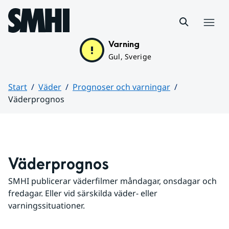
Hoppa till sidans innehåll
Meny
Varning
Gul, Sverige
Start
Väder
Prognoser och varningar
Väderprognos
Huvudinnehåll
Väderprognos
SMHI publicerar väderfilmer måndagar, onsdagar och 
fredagar. Eller vid särskilda väder- eller 
varningssituationer.