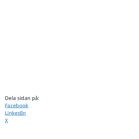
Dela sidan på
:
Dela sidan på
Facebook
Dela sidan på
LinkedIn
Dela sidan på
X