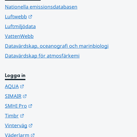
Nationella emissionsdatabasen
Länk till annan webbplats.
Luftwebb
Luftmiljödata
VattenWebb
Datavärdskap, oceanografi och marinbiologi
Datavärdskap för atmosfärkemi
Logga in
Länk till annan webbplats.
AQUA
Länk till annan webbplats.
SIMAIR
Länk till annan webbplats.
SMHI Pro
Länk till annan webbplats.
Timbr
Länk till annan webbplats.
Vinterväg
Länk till annan webbplats.
Väderlarm