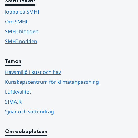
SMHI-länkar
Jobba på SMHI
Om SMHI
SMHI-bloggen
SMHI-podden
Teman
Havsmiljö i kust och hav
Kunskapscentrum för klimatanpassning
Luftkvalitet
SIMAIR
Sjöar och vattendrag
Om webbplatsen