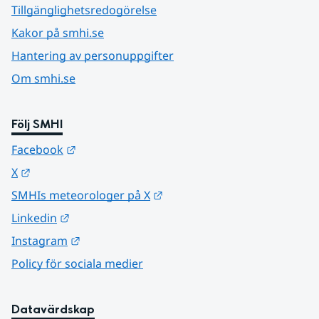
Tillgänglighetsredogörelse
Kakor på smhi.se
Hantering av personuppgifter
Om smhi.se
Följ SMHI
Länk till annan webbplats.
Facebook
Länk till annan webbplats.
X
Länk till annan webbplats.
SMHIs meteorologer på X
Länk till annan webbplats.
Linkedin
Länk till annan webbplats.
Instagram
Policy för sociala medier
Datavärdskap