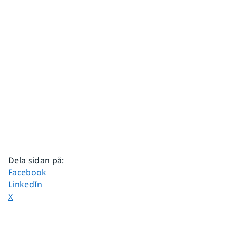
Dela sidan på
:
Dela sidan på
Facebook
Dela sidan på
LinkedIn
Dela sidan på
X