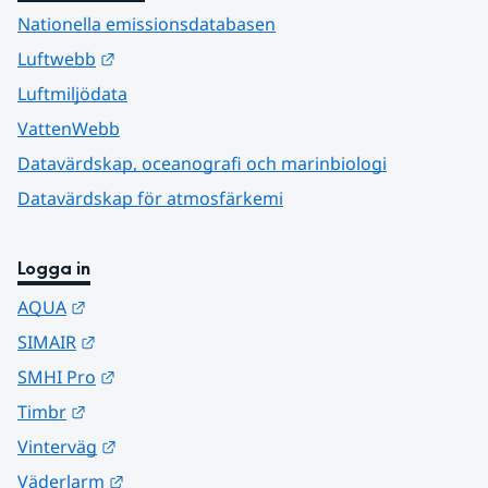
Nationella emissionsdatabasen
Länk till annan webbplats.
Luftwebb
Luftmiljödata
VattenWebb
Datavärdskap, oceanografi och marinbiologi
Datavärdskap för atmosfärkemi
Logga in
Länk till annan webbplats.
AQUA
Länk till annan webbplats.
SIMAIR
Länk till annan webbplats.
SMHI Pro
Länk till annan webbplats.
Timbr
Länk till annan webbplats.
Vinterväg
Länk till annan webbplats.
Väderlarm