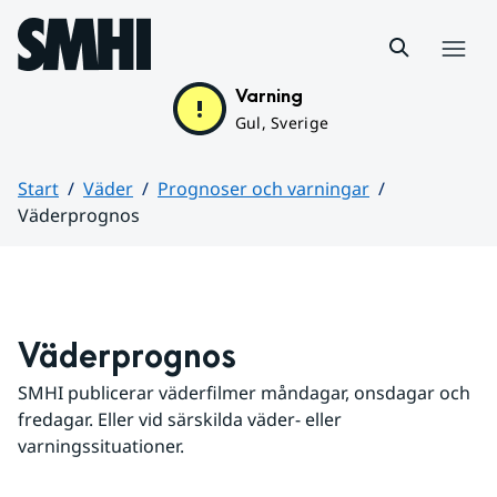
Hoppa till sidans innehåll
Meny
Varning
Gul, Sverige
Start
Väder
Prognoser och varningar
Väderprognos
Huvudinnehåll
Väderprognos
SMHI publicerar väderfilmer måndagar, onsdagar och 
fredagar. Eller vid särskilda väder- eller 
varningssituationer.