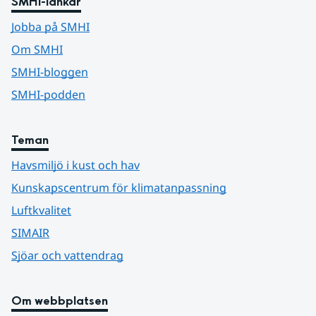
SMHI-länkar
Jobba på SMHI
Om SMHI
SMHI-bloggen
SMHI-podden
Teman
Havsmiljö i kust och hav
Kunskapscentrum för klimatanpassning
Luftkvalitet
SIMAIR
Sjöar och vattendrag
Om webbplatsen