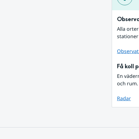
Observa
Alla orte
stationer
Observat
Få koll 
En väder
och rum. 
Radar