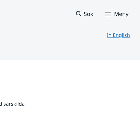
Sök
Meny
In English
 särskilda 