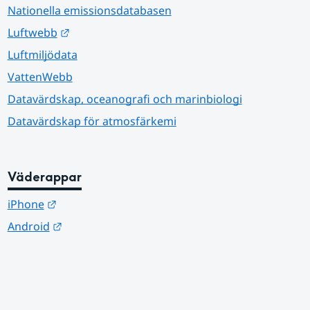
Nationella emissionsdatabasen
Länk till annan webbplats.
Luftwebb
Luftmiljödata
VattenWebb
Datavärdskap, oceanografi och marinbiologi
Datavärdskap för atmosfärkemi
Väderappar
Länk till annan webbplats.
iPhone
Länk till annan webbplats.
Android