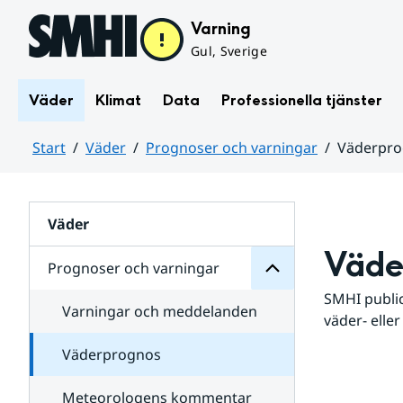
Hoppa till sidans innehåll
Varning
Gul, Sverige
Väder
Klimat
Data
Professionella tjänster
Start
Väder
Prognoser och varningar
Väderpr
varningar
och
Huvudinnehåll
Prognoser
för
Undersidor
Väder
Väde
Prognoser och varningar
SMHI public
Varningar och meddelanden
väder- eller
Väderprognos
Meteorologens kommentar