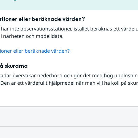
tioner eller beräknade värden?
r har inte observationsstationer, istället beräknas ett värde u
 i närheten och modelldata.
ioner eller beräknade värden?
på skurarna
radar övervakar nederbörd och gör det med hög upplösning 
Den är ett värdefullt hjälpmedel när man vill ha koll på sku