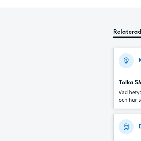
Relaterad
Tolka S
Vad bety
och hur s