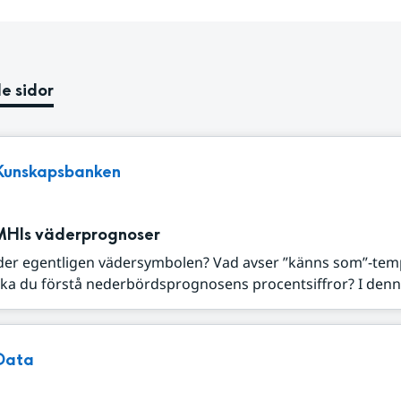
e sidor
Kunskapsbanken
MHIs väderprognoser
der egentligen vädersymbolen? Vad avser ”känns som”-tem
ka du förstå nederbördsprognosens procentsiffror? I denna
Data