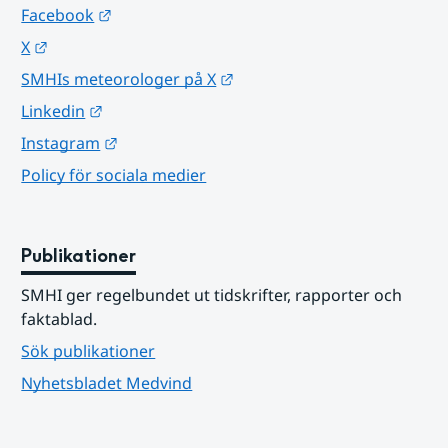
Länk till annan webbplats.
Facebook
Länk till annan webbplats.
X
Länk till annan webbplats.
SMHIs meteorologer på X
Länk till annan webbplats.
Linkedin
Länk till annan webbplats.
Instagram
Policy för sociala medier
Publikationer
SMHI ger regelbundet ut tidskrifter, rapporter och 
faktablad.
Sök publikationer
Nyhetsbladet Medvind