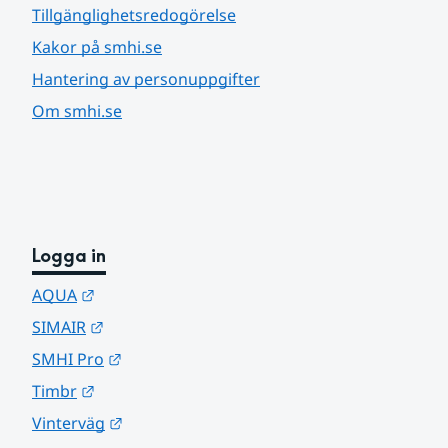
Tillgänglighetsredogörelse
Kakor på smhi.se
Hantering av personuppgifter
Om smhi.se
Logga in
Länk till annan webbplats.
AQUA
Länk till annan webbplats.
SIMAIR
Länk till annan webbplats.
SMHI Pro
Länk till annan webbplats.
Timbr
Länk till annan webbplats.
Vinterväg