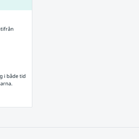
tifrån 
i både tid 
rarna.