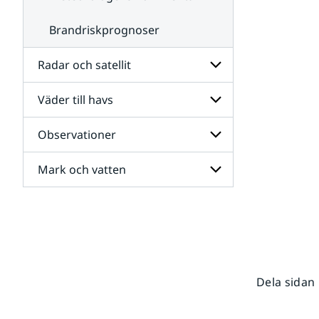
Brandriskprognoser
Radar och satellit
Väder till havs
Undersidor
för
Radar
Observationer
Undersidor
och
för
satellit
Väder
Mark och vatten
Undersidor
till
för
havs
Observationer
Undersidor
för
Mark
och
vatten
Dela sidan