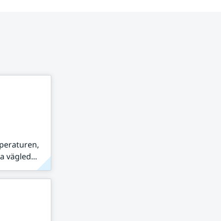
peraturen,
 vägled...