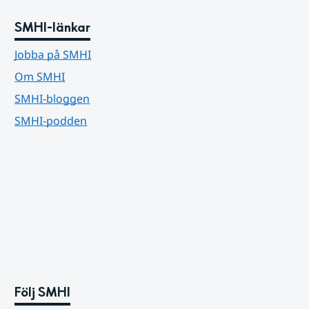
SMHI-länkar
Jobba på SMHI
Om SMHI
SMHI-bloggen
SMHI-podden
Följ SMHI