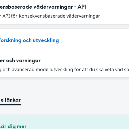
ensbaserade vädervarningar - API
r API för Konsekvensbaserade vädervarningar
Forskning och utveckling
er och varningar
 och avancerad modellutveckling för att du ska veta vad s
e länkar
Lär dig mer