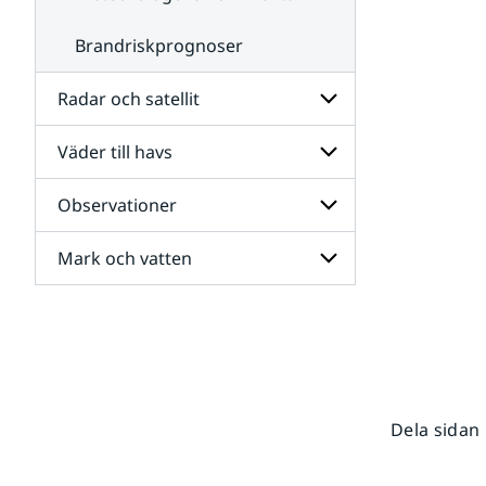
Brandriskprognoser
Radar och satellit
Väder till havs
Undersidor
för
Radar
Observationer
Undersidor
och
för
satellit
Väder
Mark och vatten
Undersidor
till
för
havs
Observationer
Undersidor
för
Mark
och
vatten
Dela sidan