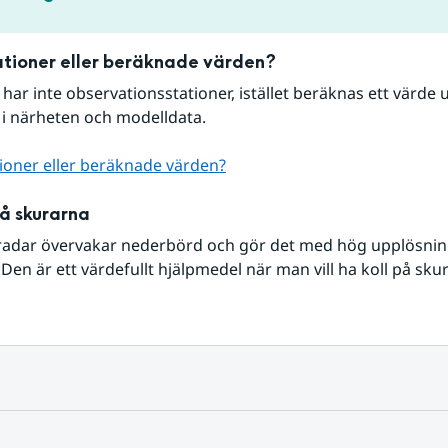
tioner eller beräknade värden?
r har inte observationsstationer, istället beräknas ett värde u
 i närheten och modelldata.
ioner eller beräknade värden?
på skurarna
radar övervakar nederbörd och gör det med hög upplösning 
Den är ett värdefullt hjälpmedel när man vill ha koll på sku