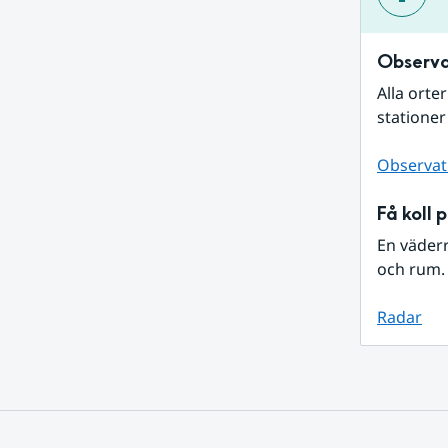
Observa
Alla orte
stationer
Observat
Få koll 
En väder
och rum. 
Radar