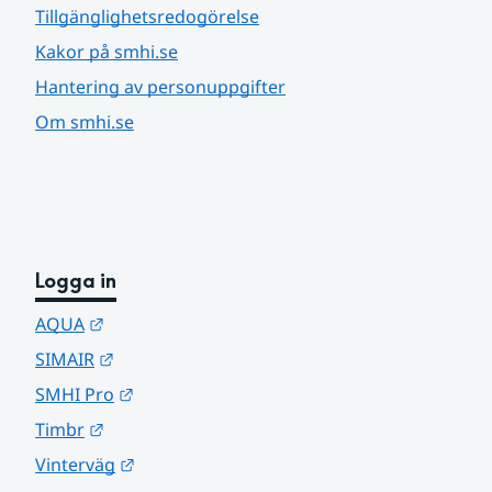
Tillgänglighetsredogörelse
Kakor på smhi.se
Hantering av personuppgifter
Om smhi.se
Logga in
Länk till annan webbplats.
AQUA
Länk till annan webbplats.
SIMAIR
Länk till annan webbplats.
SMHI Pro
Länk till annan webbplats.
Timbr
Länk till annan webbplats.
Vinterväg