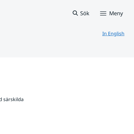
Sök
Meny
In English
 särskilda 