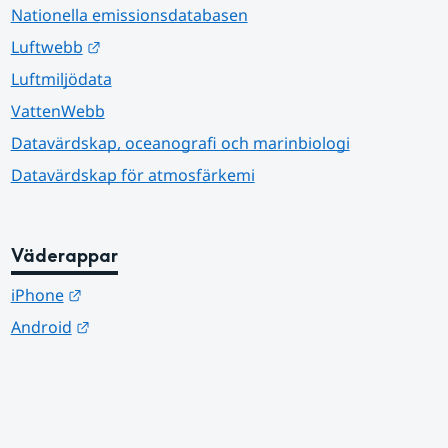
Nationella emissionsdatabasen
Länk till annan webbplats.
Luftwebb
Luftmiljödata
VattenWebb
Datavärdskap, oceanografi och marinbiologi
Datavärdskap för atmosfärkemi
Väderappar
Länk till annan webbplats.
iPhone
Länk till annan webbplats.
Android