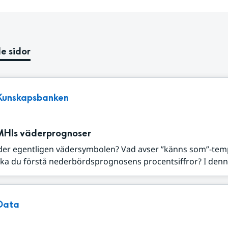
e sidor
Kunskapsbanken
MHIs väderprognoser
der egentligen vädersymbolen? Vad avser ”känns som”-tem
ka du förstå nederbördsprognosens procentsiffror? I denna
Data