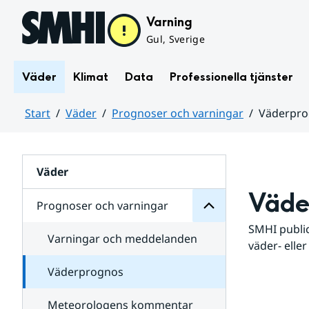
Hoppa till sidans innehåll
Varning
Gul, Sverige
Väder
Klimat
Data
Professionella tjänster
Start
Väder
Prognoser och varningar
Väderpr
varningar
och
Huvudinnehåll
Prognoser
för
Undersidor
Väder
Väde
Prognoser och varningar
SMHI public
Varningar och meddelanden
väder- eller
Väderprognos
Meteorologens kommentar