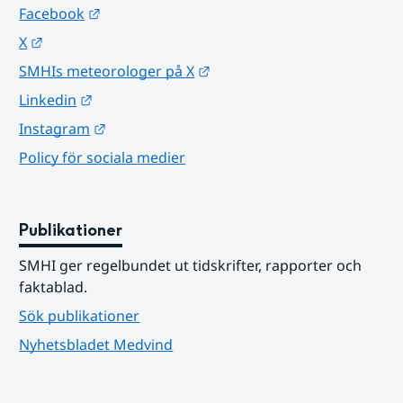
Länk till annan webbplats.
Facebook
Länk till annan webbplats.
X
Länk till annan webbplats.
SMHIs meteorologer på X
Länk till annan webbplats.
Linkedin
Länk till annan webbplats.
Instagram
Policy för sociala medier
Publikationer
SMHI ger regelbundet ut tidskrifter, rapporter och 
faktablad.
Sök publikationer
Nyhetsbladet Medvind