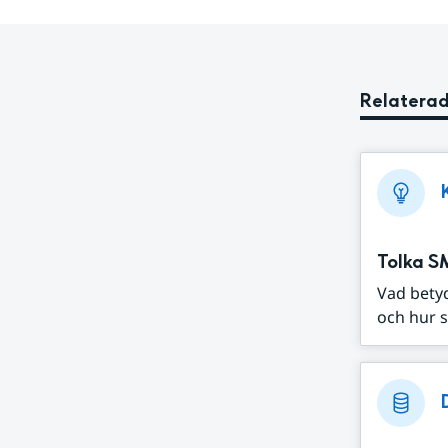
Relaterad
Tolka S
Vad bety
och hur s