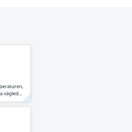
peraturen,
 vägled...