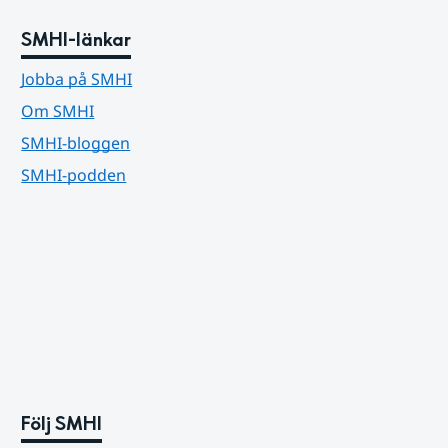
SMHI-länkar
Jobba på SMHI
Om SMHI
SMHI-bloggen
SMHI-podden
Följ SMHI