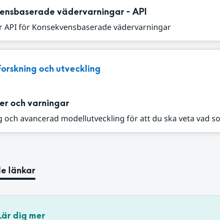
ensbaserade vädervarningar - API
r API för Konsekvensbaserade vädervarningar
Forskning och utveckling
er och varningar
 och avancerad modellutveckling för att du ska veta vad s
e länkar
Lär dig mer