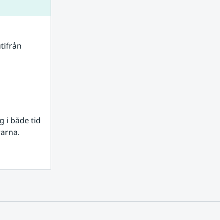
tifrån 
i både tid 
rarna.