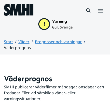
Hoppa till sidans innehåll
Meny
Varning
Gul, Sverige
Start
Väder
Prognoser och varningar
Väderprognos
Huvudinnehåll
Väderprognos
SMHI publicerar väderfilmer måndagar, onsdagar och 
fredagar. Eller vid särskilda väder- eller 
varningssituationer.