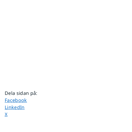
Dela sidan på
:
Dela sidan på
Facebook
Dela sidan på
LinkedIn
Dela sidan på
X