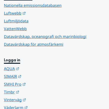
Nationella emissionsdatabasen
Länk till annan webbplats.
Luftwebb
Luftmiljödata
VattenWebb
Datavärdskap, oceanografi och marinbiologi
Datavärdskap för atmosfärkemi
Logga in
Länk till annan webbplats.
AQUA
Länk till annan webbplats.
SIMAIR
Länk till annan webbplats.
SMHI Pro
Länk till annan webbplats.
Timbr
Länk till annan webbplats.
Vinterväg
Länk till annan webbplats.
Väderlarm