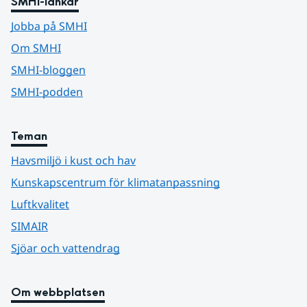
SMHI-länkar
Jobba på SMHI
Om SMHI
SMHI-bloggen
SMHI-podden
Teman
Havsmiljö i kust och hav
Kunskapscentrum för klimatanpassning
Luftkvalitet
SIMAIR
Sjöar och vattendrag
Om webbplatsen