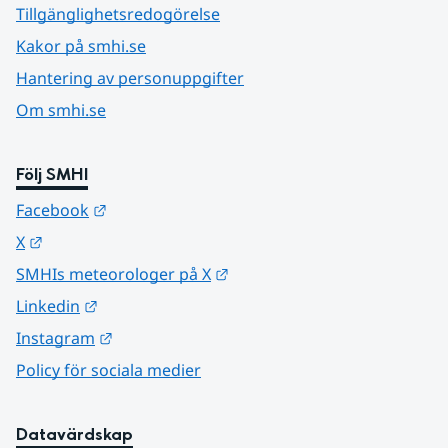
Tillgänglighetsredogörelse
Kakor på smhi.se
Hantering av personuppgifter
Om smhi.se
Följ SMHI
Länk till annan webbplats.
Facebook
Länk till annan webbplats.
X
Länk till annan webbplats.
SMHIs meteorologer på X
Länk till annan webbplats.
Linkedin
Länk till annan webbplats.
Instagram
Policy för sociala medier
Datavärdskap