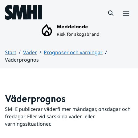
Hoppa till sidans innehåll
Meny
Meddelande
Risk för skogsbrand
Start
Väder
Prognoser och varningar
Väderprognos
Huvudinnehåll
Väderprognos
SMHI publicerar väderfilmer måndagar, onsdagar och 
fredagar. Eller vid särskilda väder- eller 
varningssituationer.