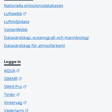
Nationella emissionsdatabasen
Länk till annan webbplats.
Luftwebb
Luftmiljödata
VattenWebb
Datavärdskap, oceanografi och marinbiologi
Datavärdskap för atmosfärkemi
Logga in
Länk till annan webbplats.
AQUA
Länk till annan webbplats.
SIMAIR
Länk till annan webbplats.
SMHI Pro
Länk till annan webbplats.
Timbr
Länk till annan webbplats.
Vinterväg
Länk till annan webbplats.
Väderlarm