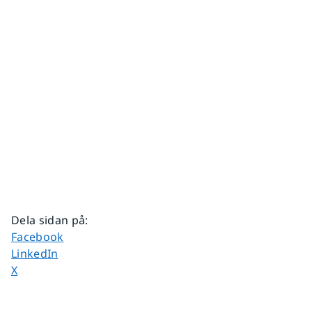
Dela sidan på
:
Dela sidan på
Facebook
Dela sidan på
LinkedIn
Dela sidan på
X