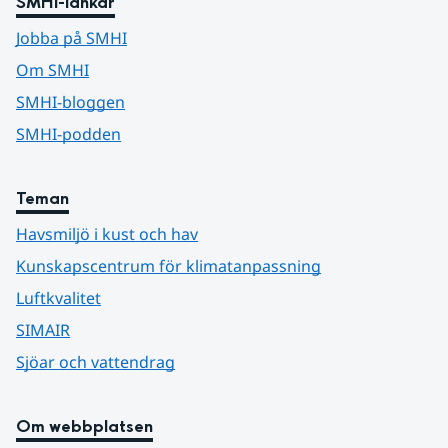
SMHI-länkar
Jobba på SMHI
Om SMHI
SMHI-bloggen
SMHI-podden
Teman
Havsmiljö i kust och hav
Kunskapscentrum för klimatanpassning
Luftkvalitet
SIMAIR
Sjöar och vattendrag
Om webbplatsen