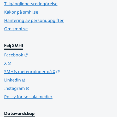
Tillgänglighetsredogörelse
Kakor på smhi.se
Hantering av personuppgifter
Om smhi.se
Följ SMHI
Länk till annan webbplats.
Facebook
Länk till annan webbplats.
X
Länk till annan webbplats.
SMHIs meteorologer på X
Länk till annan webbplats.
Linkedin
Länk till annan webbplats.
Instagram
Policy för sociala medier
Datavärdskap