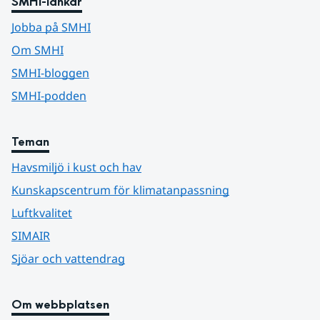
SMHI-länkar
Jobba på SMHI
Om SMHI
SMHI-bloggen
SMHI-podden
Teman
Havsmiljö i kust och hav
Kunskapscentrum för klimatanpassning
Luftkvalitet
SIMAIR
Sjöar och vattendrag
Om webbplatsen