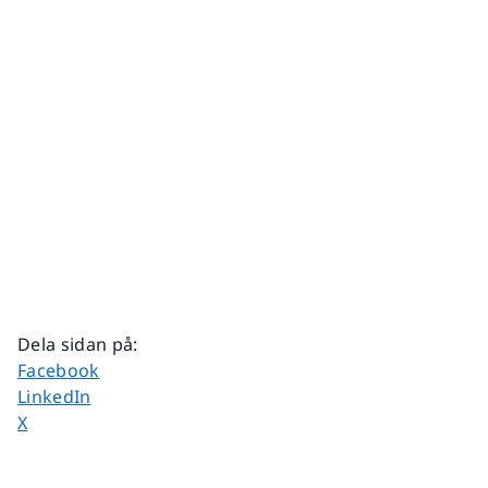
Dela sidan på
:
Dela sidan på
Facebook
Dela sidan på
LinkedIn
Dela sidan på
X