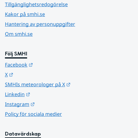
Tillgänglighetsredogörelse
Kakor på smhi.se
Hantering av personuppgifter
Om smhi.se
Följ SMHI
Länk till annan webbplats.
Facebook
Länk till annan webbplats.
X
Länk till annan webbplats.
SMHIs meteorologer på X
Länk till annan webbplats.
Linkedin
Länk till annan webbplats.
Instagram
Policy för sociala medier
Datavärdskap