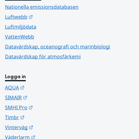
Nationella emissionsdatabasen
Länk till annan webbplats.
Luftwebb
Luftmiljödata
VattenWebb
Datavärdskap, oceanografi och marinbiologi
Datavärdskap för atmosfärkemi
Logga in
Länk till annan webbplats.
AQUA
Länk till annan webbplats.
SIMAIR
Länk till annan webbplats.
SMHI Pro
Länk till annan webbplats.
Timbr
Länk till annan webbplats.
Vinterväg
Länk till annan webbplats.
Väderlarm