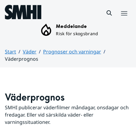
Hoppa till sidans innehåll
Meny
Meddelande
Risk för skogsbrand
Start
Väder
Prognoser och varningar
Väderprognos
Huvudinnehåll
Väderprognos
SMHI publicerar väderfilmer måndagar, onsdagar och 
fredagar. Eller vid särskilda väder- eller 
varningssituationer.