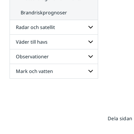
Brandriskprognoser
Radar och satellit
Väder till havs
Undersidor
för
Radar
Observationer
Undersidor
och
för
satellit
Väder
Mark och vatten
Undersidor
till
för
havs
Observationer
Undersidor
för
Mark
och
vatten
Dela sidan