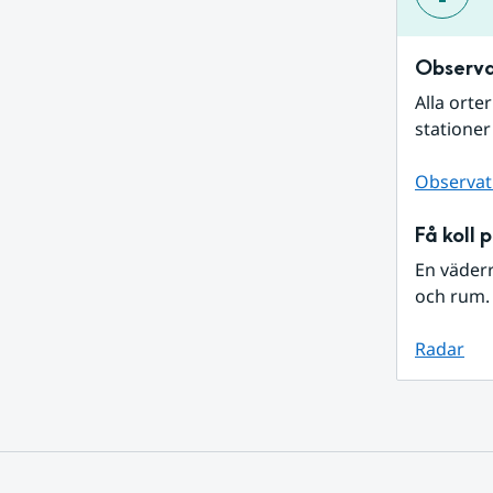
Observa
Alla orte
stationer
Observat
Få koll 
En väder
och rum. 
Radar