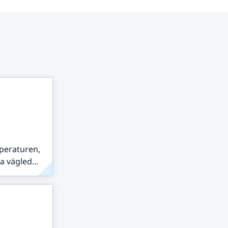
peraturen,
 vägled...