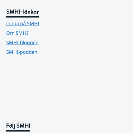
SMHI-länkar
Jobba på SMHI
Om SMHI
SMHI-bloggen
SMHI-podden
Följ SMHI