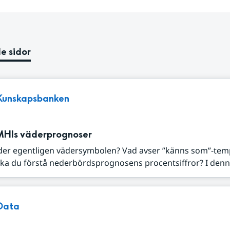
e sidor
Kunskapsbanken
MHIs väderprognoser
der egentligen vädersymbolen? Vad avser ”känns som”-tem
ka du förstå nederbördsprognosens procentsiffror? I denna
Data