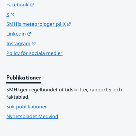
Länk till annan webbplats.
Facebook
Länk till annan webbplats.
X
Länk till annan webbplats.
SMHIs meteorologer på X
Länk till annan webbplats.
Linkedin
Länk till annan webbplats.
Instagram
Policy för sociala medier
Publikationer
SMHI ger regelbundet ut tidskrifter, rapporter och 
faktablad.
Sök publikationer
Nyhetsbladet Medvind