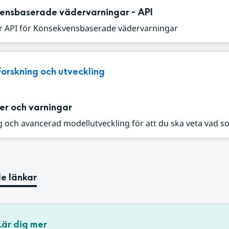
ensbaserade vädervarningar - API
r API för Konsekvensbaserade vädervarningar
Forskning och utveckling
er och varningar
 och avancerad modellutveckling för att du ska veta vad s
e länkar
Lär dig mer