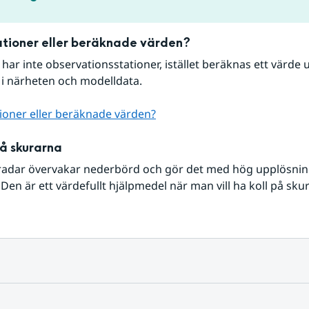
tioner eller beräknade värden?
r har inte observationsstationer, istället beräknas ett värde u
 i närheten och modelldata.
ioner eller beräknade värden?
på skurarna
radar övervakar nederbörd och gör det med hög upplösning 
Den är ett värdefullt hjälpmedel när man vill ha koll på sku