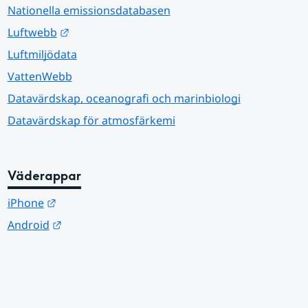
Nationella emissionsdatabasen
Länk till annan webbplats.
Luftwebb
Luftmiljödata
VattenWebb
Datavärdskap, oceanografi och marinbiologi
Datavärdskap för atmosfärkemi
Väderappar
Länk till annan webbplats.
iPhone
Länk till annan webbplats.
Android