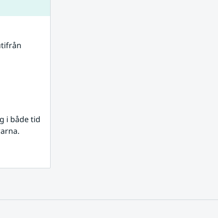
tifrån 
i både tid 
rarna.