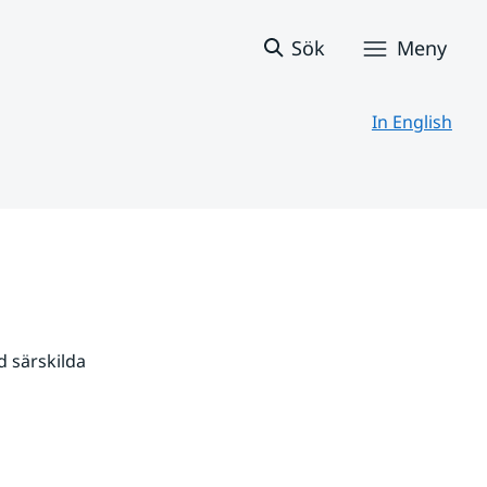
Sök
Meny
In English
 särskilda 