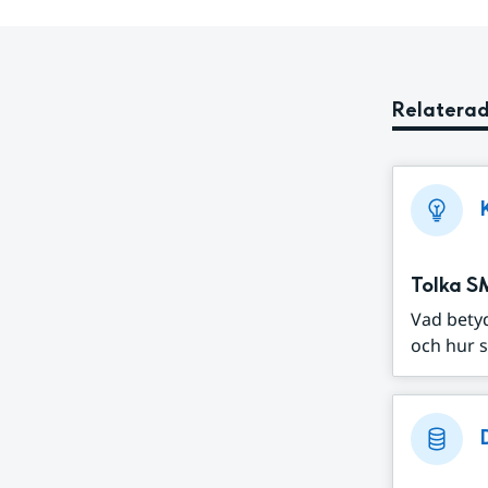
Relaterad
Tolka S
Vad bety
och hur s