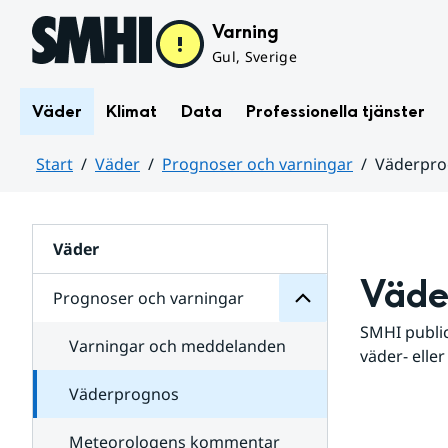
Hoppa till sidans innehåll
Varning
Gul, Sverige
Väder
Klimat
Data
Professionella tjänster
Start
Väder
Prognoser och varningar
Väderpr
varningar
och
Huvudinnehåll
Prognoser
för
Undersidor
Väder
Väde
Prognoser och varningar
SMHI public
Varningar och meddelanden
väder- eller
Väderprognos
Meteorologens kommentar