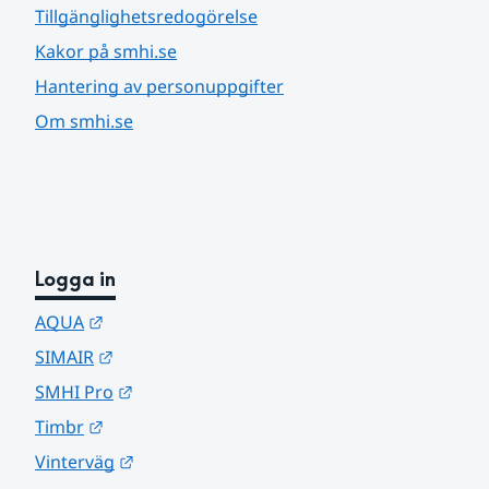
Tillgänglighetsredogörelse
Kakor på smhi.se
Hantering av personuppgifter
Om smhi.se
Logga in
Länk till annan webbplats.
AQUA
Länk till annan webbplats.
SIMAIR
Länk till annan webbplats.
SMHI Pro
Länk till annan webbplats.
Timbr
Länk till annan webbplats.
Vinterväg