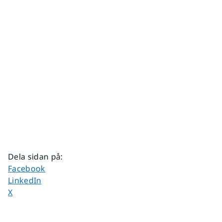
Dela sidan på
:
Dela sidan på
Facebook
Dela sidan på
LinkedIn
Dela sidan på
X