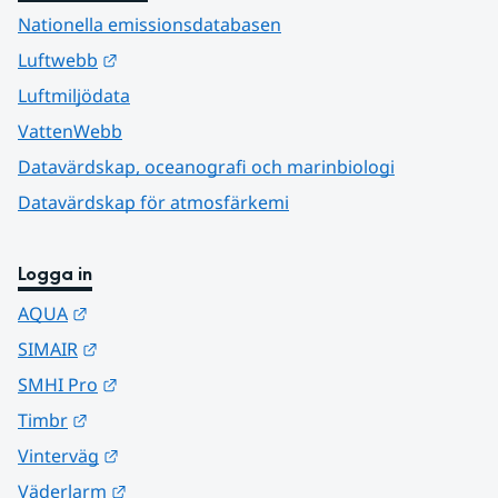
Nationella emissionsdatabasen
Länk till annan webbplats.
Luftwebb
Luftmiljödata
VattenWebb
Datavärdskap, oceanografi och marinbiologi
Datavärdskap för atmosfärkemi
Logga in
Länk till annan webbplats.
AQUA
Länk till annan webbplats.
SIMAIR
Länk till annan webbplats.
SMHI Pro
Länk till annan webbplats.
Timbr
Länk till annan webbplats.
Vinterväg
Länk till annan webbplats.
Väderlarm