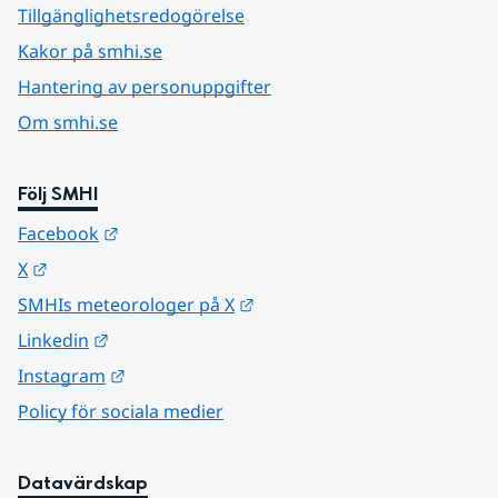
Tillgänglighetsredogörelse
Kakor på smhi.se
Hantering av personuppgifter
Om smhi.se
Följ SMHI
Länk till annan webbplats.
Facebook
Länk till annan webbplats.
X
Länk till annan webbplats.
SMHIs meteorologer på X
Länk till annan webbplats.
Linkedin
Länk till annan webbplats.
Instagram
Policy för sociala medier
Datavärdskap