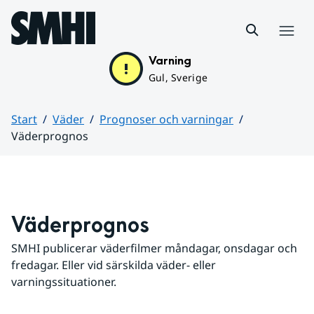
Hoppa till sidans innehåll
Meny
Varning
Gul, Sverige
Start
Väder
Prognoser och varningar
Väderprognos
Huvudinnehåll
Väderprognos
SMHI publicerar väderfilmer måndagar, onsdagar och 
fredagar. Eller vid särskilda väder- eller 
varningssituationer.