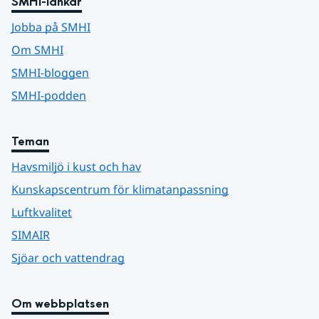
SMHI-länkar
Jobba på SMHI
Om SMHI
SMHI-bloggen
SMHI-podden
Teman
Havsmiljö i kust och hav
Kunskapscentrum för klimatanpassning
Luftkvalitet
SIMAIR
Sjöar och vattendrag
Om webbplatsen