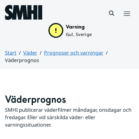
Hoppa till sidans innehåll
Meny
Varning
Gul, Sverige
Start
Väder
Prognoser och varningar
Väderprognos
Huvudinnehåll
Väderprognos
SMHI publicerar väderfilmer måndagar, onsdagar och 
fredagar. Eller vid särskilda väder- eller 
varningssituationer.