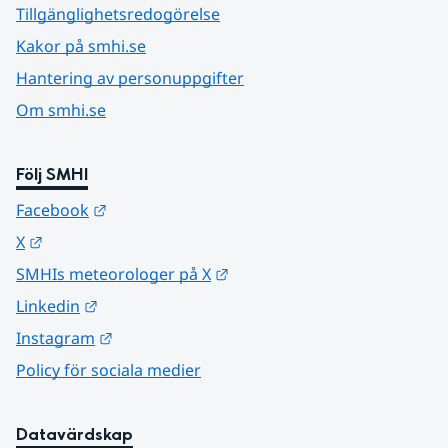
Tillgänglighetsredogörelse
Kakor på smhi.se
Hantering av personuppgifter
Om smhi.se
Följ SMHI
Länk till annan webbplats.
Facebook
Länk till annan webbplats.
X
Länk till annan webbplats.
SMHIs meteorologer på X
Länk till annan webbplats.
Linkedin
Länk till annan webbplats.
Instagram
Policy för sociala medier
Datavärdskap