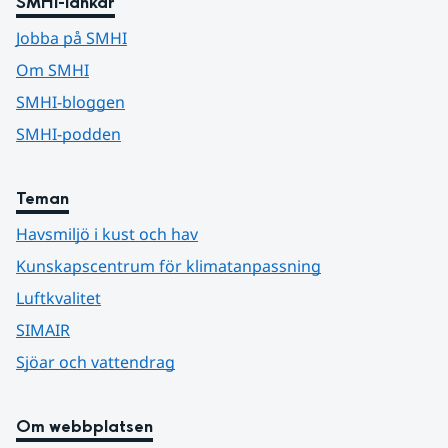
SMHI-länkar
Jobba på SMHI
Om SMHI
SMHI-bloggen
SMHI-podden
Teman
Havsmiljö i kust och hav
Kunskapscentrum för klimatanpassning
Luftkvalitet
SIMAIR
Sjöar och vattendrag
Om webbplatsen