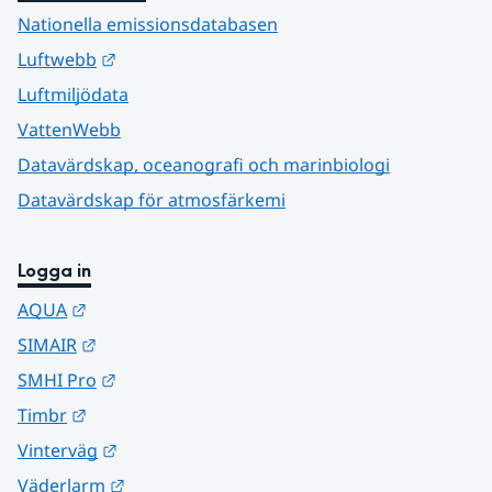
Nationella emissionsdatabasen
Länk till annan webbplats.
Luftwebb
Luftmiljödata
VattenWebb
Datavärdskap, oceanografi och marinbiologi
Datavärdskap för atmosfärkemi
Logga in
Länk till annan webbplats.
AQUA
Länk till annan webbplats.
SIMAIR
Länk till annan webbplats.
SMHI Pro
Länk till annan webbplats.
Timbr
Länk till annan webbplats.
Vinterväg
Länk till annan webbplats.
Väderlarm