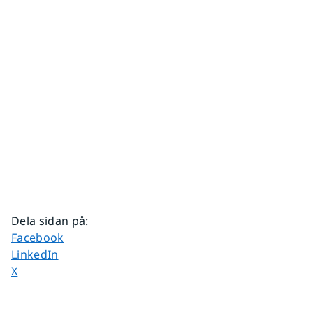
Dela sidan på
:
Dela sidan på
Facebook
Dela sidan på
LinkedIn
Dela sidan på
X