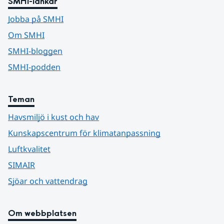
SMHI-länkar
Jobba på SMHI
Om SMHI
SMHI-bloggen
SMHI-podden
Teman
Havsmiljö i kust och hav
Kunskapscentrum för klimatanpassning
Luftkvalitet
SIMAIR
Sjöar och vattendrag
Om webbplatsen