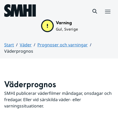
Hoppa till sidans innehåll
Meny
Varning
Gul, Sverige
Start
Väder
Prognoser och varningar
Väderprognos
Huvudinnehåll
Väderprognos
SMHI publicerar väderfilmer måndagar, onsdagar och 
fredagar. Eller vid särskilda väder- eller 
varningssituationer.