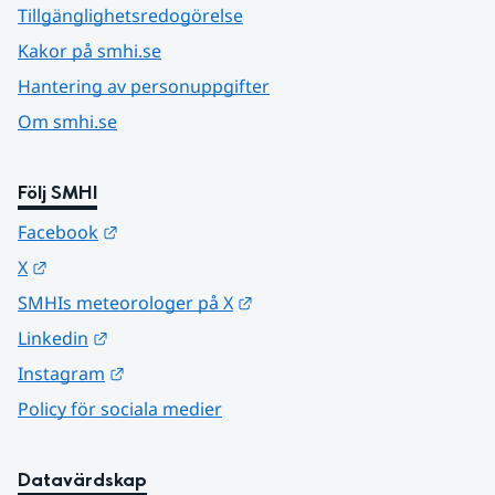
Tillgänglighetsredogörelse
Kakor på smhi.se
Hantering av personuppgifter
Om smhi.se
Följ SMHI
Länk till annan webbplats.
Facebook
Länk till annan webbplats.
X
Länk till annan webbplats.
SMHIs meteorologer på X
Länk till annan webbplats.
Linkedin
Länk till annan webbplats.
Instagram
Policy för sociala medier
Datavärdskap