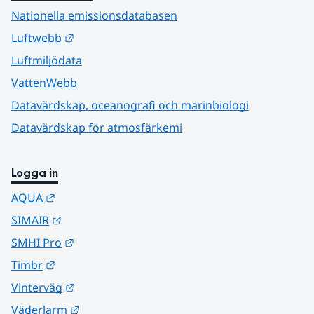
Nationella emissionsdatabasen
Länk till annan webbplats.
Luftwebb
Luftmiljödata
VattenWebb
Datavärdskap, oceanografi och marinbiologi
Datavärdskap för atmosfärkemi
Logga in
Länk till annan webbplats.
AQUA
Länk till annan webbplats.
SIMAIR
Länk till annan webbplats.
SMHI Pro
Länk till annan webbplats.
Timbr
Länk till annan webbplats.
Vinterväg
Länk till annan webbplats.
Väderlarm