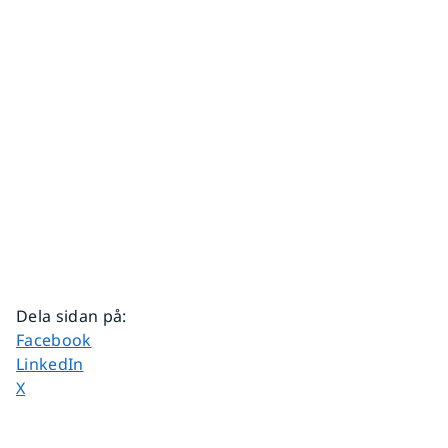
Dela sidan på
:
Dela sidan på
Facebook
Dela sidan på
LinkedIn
Dela sidan på
X