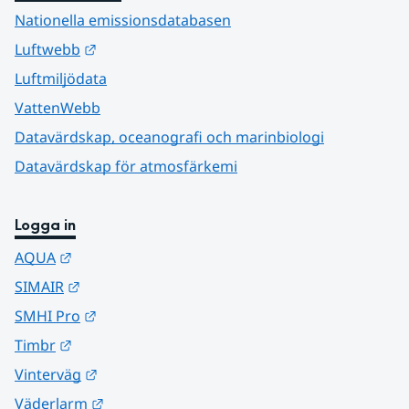
Nationella emissionsdatabasen
Länk till annan webbplats.
Luftwebb
Luftmiljödata
VattenWebb
Datavärdskap, oceanografi och marinbiologi
Datavärdskap för atmosfärkemi
Logga in
Länk till annan webbplats.
AQUA
Länk till annan webbplats.
SIMAIR
Länk till annan webbplats.
SMHI Pro
Länk till annan webbplats.
Timbr
Länk till annan webbplats.
Vinterväg
Länk till annan webbplats.
Väderlarm