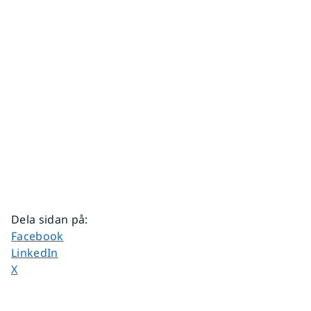
Dela sidan på
:
Dela sidan på
Facebook
Dela sidan på
LinkedIn
Dela sidan på
X