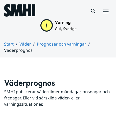
Hoppa till sidans innehåll
Meny
Varning
Gul, Sverige
Start
Väder
Prognoser och varningar
Väderprognos
Huvudinnehåll
Väderprognos
SMHI publicerar väderfilmer måndagar, onsdagar och 
fredagar. Eller vid särskilda väder- eller 
varningssituationer.