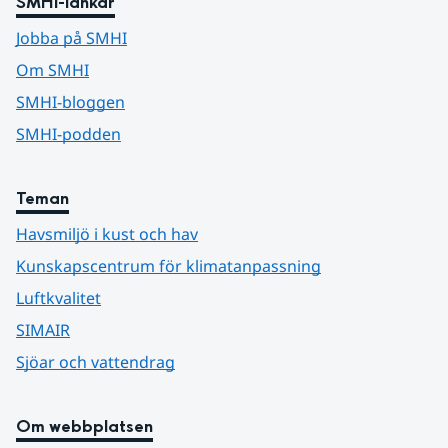
SMHI-länkar
Jobba på SMHI
Om SMHI
SMHI-bloggen
SMHI-podden
Teman
Havsmiljö i kust och hav
Kunskapscentrum för klimatanpassning
Luftkvalitet
SIMAIR
Sjöar och vattendrag
Om webbplatsen