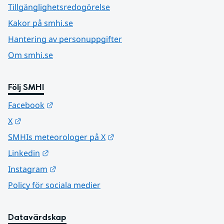
Tillgänglighetsredogörelse
Kakor på smhi.se
Hantering av personuppgifter
Om smhi.se
Följ SMHI
Länk till annan webbplats.
Facebook
Länk till annan webbplats.
X
Länk till annan webbplats.
SMHIs meteorologer på X
Länk till annan webbplats.
Linkedin
Länk till annan webbplats.
Instagram
Policy för sociala medier
Datavärdskap