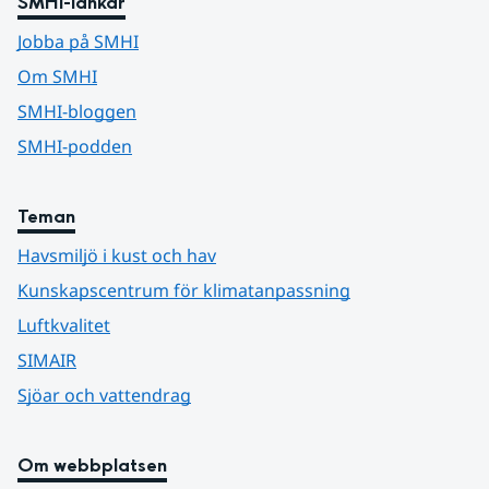
SMHI-länkar
Jobba på SMHI
Om SMHI
SMHI-bloggen
SMHI-podden
Teman
Havsmiljö i kust och hav
Kunskapscentrum för klimatanpassning
Luftkvalitet
SIMAIR
Sjöar och vattendrag
Om webbplatsen