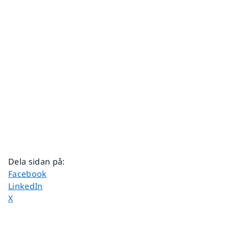
Dela sidan på
:
Dela sidan på
Facebook
Dela sidan på
LinkedIn
Dela sidan på
X