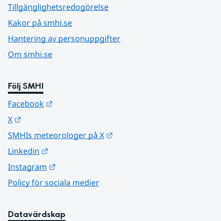
Tillgänglighetsredogörelse
Kakor på smhi.se
Hantering av personuppgifter
Om smhi.se
Följ SMHI
Länk till annan webbplats.
Facebook
Länk till annan webbplats.
X
Länk till annan webbplats.
SMHIs meteorologer på X
Länk till annan webbplats.
Linkedin
Länk till annan webbplats.
Instagram
Policy för sociala medier
Datavärdskap