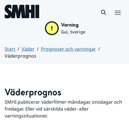
Hoppa till sidans innehåll
Meny
Varning
Gul, Sverige
Start
Väder
Prognoser och varningar
Väderprognos
Huvudinnehåll
Väderprognos
SMHI publicerar väderfilmer måndagar, onsdagar och 
fredagar. Eller vid särskilda väder- eller 
varningssituationer.