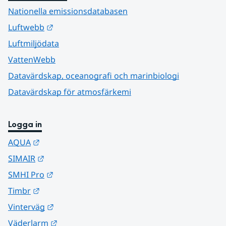
Nationella emissionsdatabasen
Länk till annan webbplats.
Luftwebb
Luftmiljödata
VattenWebb
Datavärdskap, oceanografi och marinbiologi
Datavärdskap för atmosfärkemi
Logga in
Länk till annan webbplats.
AQUA
Länk till annan webbplats.
SIMAIR
Länk till annan webbplats.
SMHI Pro
Länk till annan webbplats.
Timbr
Länk till annan webbplats.
Vinterväg
Länk till annan webbplats.
Väderlarm